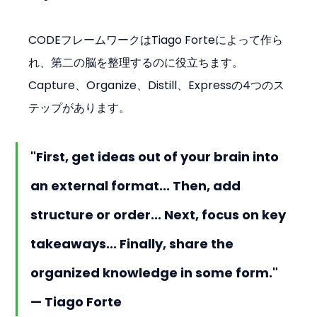
CODEフレームワークはTiago Forteによって作ら
れ、第二の脳を整理するのに役立ちます。
Capture、Organize、Distill、Expressの4つのス
テップがあります。
"First, get ideas out of your brain into 
an external format... Then, add 
structure or order... Next, focus on key 
takeaways... Finally, share the 
organized knowledge in some form." 
— Tiago Forte