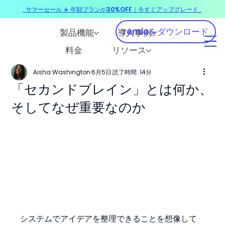
サマーセール ☀️ 年額プランが30%OFF｜今すぐアップグレード
​
remioをダウンロード
製品機能
導入事例
料金
リソース
Aisha Washington
6月5日
読了時間: 14分
「セカンドブレイン」とは何か、
そしてなぜ重要なのか
システムでアイデアを整理できることを想像して