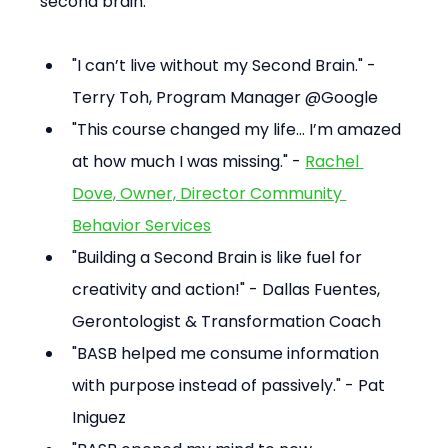
second brain:
"I can’t live without my Second Brain." - 
Terry Toh, Program Manager @Google
"This course changed my life... I’m amazed 
at how much I was missing." - 
Rachel 
Dove, Owner, Director Community 
Behavior Services
"Building a Second Brain is like fuel for 
creativity and action!" - Dallas Fuentes, 
Gerontologist & Transformation Coach
"BASB helped me consume information 
with purpose instead of passively." - Pat 
Iniguez