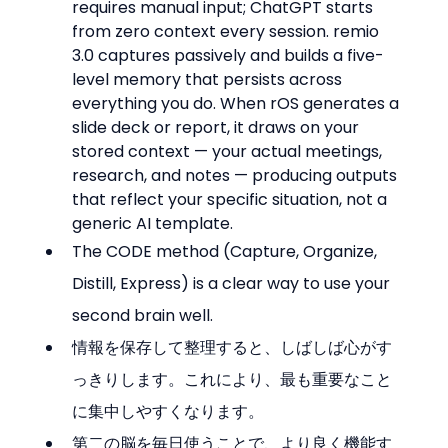
requires manual input; ChatGPT starts 
from zero context every session. remio 
3.0 captures passively and builds a five-
level memory that persists across 
everything you do. When rOS generates a 
slide deck or report, it draws on your 
stored context — your actual meetings, 
research, and notes — producing outputs 
that reflect your specific situation, not a 
generic AI template.
The CODE method (Capture, Organize, 
Distill, Express) is a clear way to use your 
second brain well.
情報を保存して整理すると、しばしば心がす
っきりします。これにより、最も重要なこと
に集中しやすくなります。
第二の脳を毎日使うことで、より良く機能す