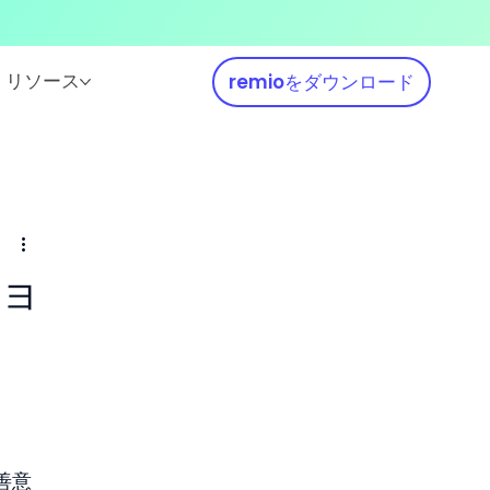
リソース
remioをダウンロード
ショ
善意