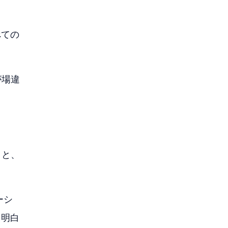
べての
が場違
うと、
ーシ
（明白