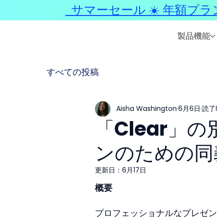
サマーセール ☀️ 年額プラ
製品機能
すべての投稿
Aisha Washington
6月6日
読了時
「Clear」
ンのための同
更新日：
6月17日
概要
プロフェッショナルなプレゼン