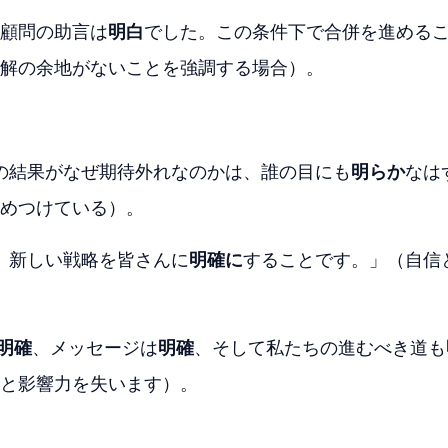
顧問の助言は
明白
でした。この条件下で合併を進める
解の余地がないことを強調する場合）。
らの結果がなぜ期待外れなのかは、誰の目にも
明らか
なは
めつけている）。
、新しい戦略を皆さんに
明確に
することです。」（自信
明確
、メッセージは
明確
、そして私たちの進むべき道も
と影響力を失います）。