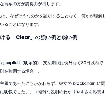
な言葉の方が説得力が増します。
れは、
なぜ
そうなのかを証明することなく、何かが理解
いることになります。
る「Clear」の強い例と弱い例
件は
explicit（明示的）
: 支払期限は例外なく30日以内で
則を強調する場合）。
主題であったにもかかわらず、彼女の blockchain に
に
明快
でした。」（複雑な説明のわかりやすさを称賛