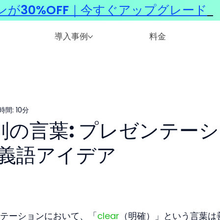
ンが30%OFF｜今すぐアップグレード
​
導入事例
料金
間: 10分
の別の言葉: プレゼンテー
義語アイデア
テーションにおいて、「
clear
（明確）」という言葉は