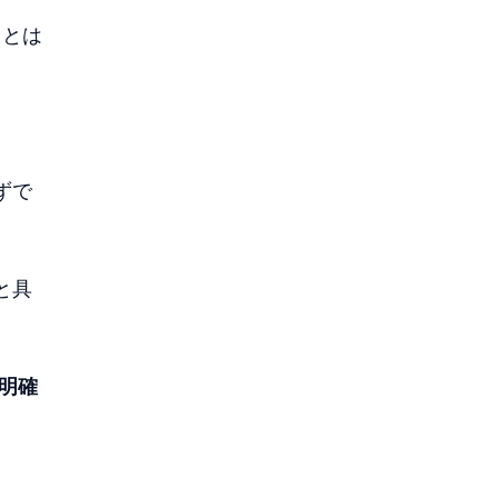
ことは
ずで
と具
明確