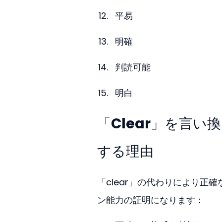
平易
明確
判読可能
明白
「Clear」を言
する理由
「clear」の代わりにより
ン能力の証明になります：