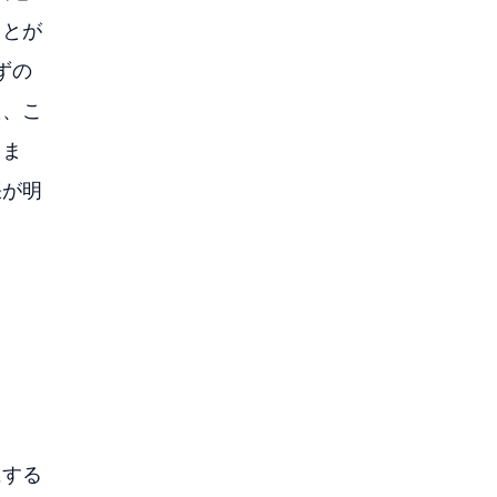
ことが
ずの
た、こ
しま
張が明
にする