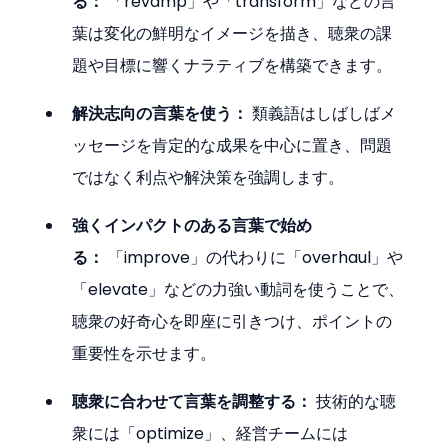
る：
 「revamp」や「transform」などの言
葉は変化の鮮明なイメージを描き、聴衆の課
題や目標に響くナラティブを構築できます。
解決志向の言葉を使う：
 類義語はしばしばメ
ッセージを肯定的な成果を中心に置き、問題
ではなく利点や解決策を強調します。
強くインパクトのある言葉で始め
る：
 「improve」の代わりに「overhaul」や
「elevate」などの力強い動詞を使うことで、
聴衆の好奇心を即座に引きつけ、ポイントの
重要性を示せます。
聴衆に合わせて言葉を調整する：
 技術的な聴
衆には「optimize」、経営チームには