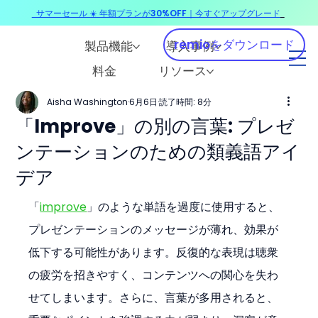
サマーセール ☀️ 年額プランが30%OFF｜今すぐアップグレード
​
remioをダウンロード
製品機能
導入事例
料金
リソース
Aisha Washington
6月6日
読了時間: 8分
「Improve」の別の言葉: プレゼ
ンテーションのための類義語アイ
デア
「
improve
」のような単語を過度に使用すると、
プレゼンテーションのメッセージが薄れ、効果が
低下する可能性があります。反復的な表現は聴衆
の疲労を招きやすく、コンテンツへの関心を失わ
せてしまいます。さらに、言葉が多用されると、