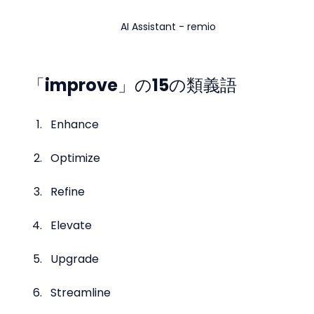
AI Assistant - remio
「improve」の15の類義語
Enhance
Optimize
Refine
Elevate
Upgrade
Streamline