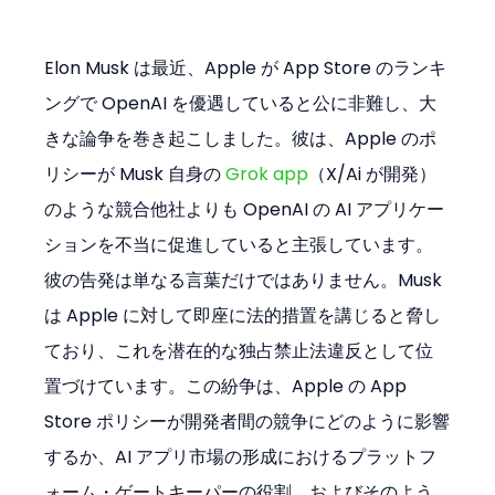
Elon Musk は最近、Apple が App Store のランキ
ングで OpenAI を優遇していると公に非難し、大
きな論争を巻き起こしました。彼は、Apple のポ
リシーが Musk 自身の 
Grok app
（X/Ai が開発）
のような競合他社よりも OpenAI の AI アプリケー
ションを不当に促進していると主張しています。
彼の告発は単なる言葉だけではありません。Musk 
は Apple に対して即座に法的措置を講じると脅し
ており、これを潜在的な独占禁止法違反として位
置づけています。この紛争は、Apple の App 
Store ポリシーが開発者間の競争にどのように影響
するか、AI アプリ市場の形成におけるプラットフ
ォーム・ゲートキーパーの役割、およびそのよう