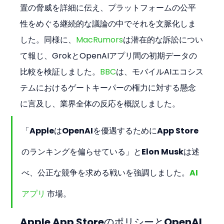
置の脅威を詳細に伝え、プラットフォームの公平
性をめぐる継続的な議論の中でそれを文脈化しま
した。同様に、
MacRumors
は潜在的な訴訟につい
て報じ、GrokとOpenAIアプリ間の初期データの
比較を検証しました。
BBC
は、モバイルAIエコシス
テムにおけるゲートキーパーの権力に対する懸念
に言及し、業界全体の反応を概説しました。
「AppleはOpenAIを優遇するためにApp Store
のランキングを偏らせている」とElon Muskは述
べ、公正な競争を求める戦いを強調しました。
AI
アプリ
 市場。
Apple App StoreのポリシーとOpenAI