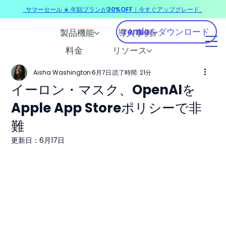
サマーセール ☀️ 年額プランが30%OFF｜今すぐアップグレード
​
remioをダウンロード
製品機能
導入事例
料金
リソース
Aisha Washington
6月7日
読了時間: 21分
イーロン・マスク、OpenAIを
Apple App Storeポリシーで非
難
更新日：
6月17日