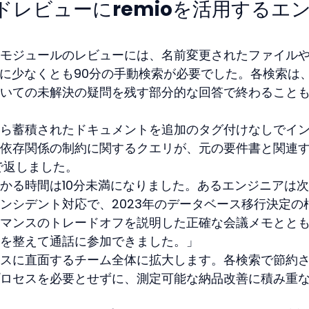
ードレビューにremioを活用するエ
モジュールのレビューには、名前変更されたファイル
ために少なくとも90分の手動検索が必要でした。各検索は
いての未解決の疑問を残す部分的な回答で終わること
ら蓄積されたドキュメントを追加のタグ付けなしでイ
依存関係の制約に関するクエリが、元の要件書と関連
で返しました。
かる時間は10分未満になりました。あるエンジニアは
ンシデント対応で、2023年のデータベース移行決定の
マンスのトレードオフを説明した正確な会議メモとと
を整えて通話に参加できました。」
スに直面するチーム全体に拡大します。各検索で節約
ロセスを必要とせずに、測定可能な納品改善に積み重