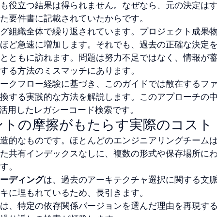
も役立つ結果は得られません。なぜなら、元の決定は
た要件書に記載されていたからです。
グ組織全体で繰り返されています。プロジェクト成果
ほど急速に増加します。それでも、過去の正確な決定
とともに訪れます。問題は努力不足ではなく、情報が
する方法のミスマッチにあります。
ークフロー経験に基づき、このガイドでは散在するフ
換する実践的な方法を解説します。このアプローチの
を活用したレガシーコード検索です。
ントの摩擦がもたらす実際のコスト
造的なものです。ほとんどのエンジニアリングチーム
た共有インデックスなしに、複数の形式や保存場所に
す。
ーディング
は、過去のアーキテクチャ選択に関する文
キに埋もれているため、長引きます。
は、特定の依存関係バージョンを選んだ理由を再現す