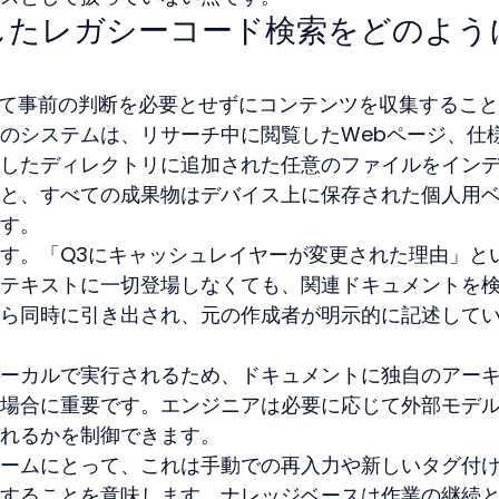
活用したレガシーコード検索をどのよう
ついて事前の判断を必要とせずにコンテンツを収集するこ
のシステムは、リサーチ中に閲覧したWebページ、仕
したディレクトリに追加された任意のファイルをイン
と、すべての成果物はデバイス上に保存された個人用
す。
す。「Q3にキャッシュレイヤーが変更された理由」と
テキストに一切登場しなくても、関連ドキュメントを
ら同時に引き出され、元の作成者が明示的に記述して
ーカルで実行されるため、ドキュメントに独自のアー
場合に重要です。エンジニアは必要に応じて外部モデ
れるかを制御できます。
ームにとって、これは手動での再入力や新しいタグ付
することを意味します。ナレッジベースは作業の継続