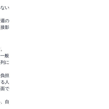
いない
で週の
直接影
す。
。一般
字列に
の負担
する人
場面で
い、自