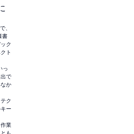
に
とで、
様書
デック
ベクト
いっ
検出で
いなか
キテク
ルキー
け作業
ととも