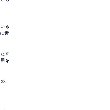
ている
的に素
れたす
引用を
ため、
、し