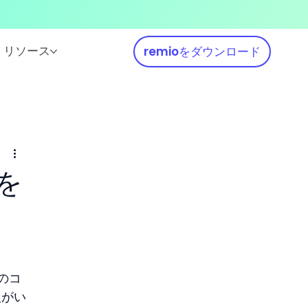
リソース
remioをダウンロード
を
のコ
人がい