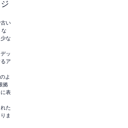
ンジ
や古い
、な
も少な
ンデッ
するア
次のよ
根拠
もに表
された
なりま