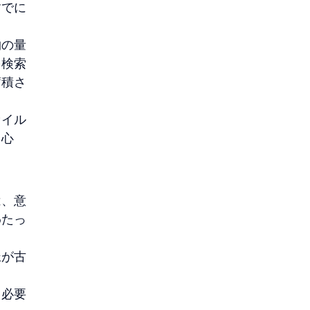
すでに
物の量
を検索
蓄積さ
ァイル
中心
は、意
わたっ
脈が古
る必要