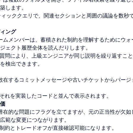
築します。  
のセマンティッククエリで、関連セクションと周囲の議論を数秒
ィング
 新しいチームメンバーは、蓄積された制約を理解するためにウォ
ジェクト履歴全体を読んだりします。  
象を絞った質問により、上級エンジニアが同じ説明を繰り返すこ
を検出できます。
 チームは散在するコミットメッセージや古いチケットからバージ
根拠が、それを実装したコードと並んで表示されます。
価
 開発者は潜在的な問題にフラグを立てますが、元の正当性が欠如
広範な変更につながります。  
化された制約とトレードオフが直接確認可能になります。