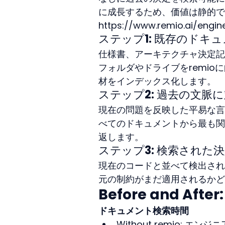
に成長するため、価値は静的で
https://www.remio.ai/engin
ステップ1: 既存のド
仕様書、アーキテクチャ決定記
フォルダやドライブをremi
材をインデックス化します。
ステップ2: 過去の文脈
現在の問題を反映した平易な言
べてのドキュメントから最も関
返します。
ステップ3: 検索された
現在のコードと並べて検出され
元の制約がまだ適用されるかど
Before and Af
ドキュメント検索時間
Without remio: