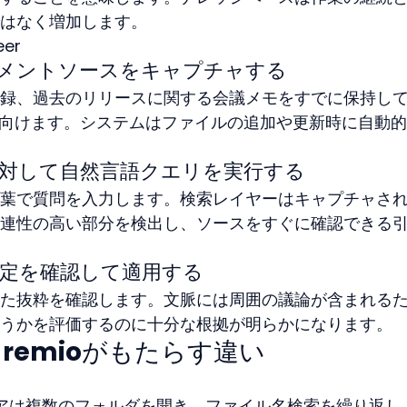
はなく増加します。
eer
キュメントソースをキャプチャする
録、過去のリリースに関する会議メモをすでに保持し
oに向けます。システムはファイルの追加や更新時に自動
に対して自然言語クエリを実行する
葉で質問を入力します。検索レイヤーはキャプチャさ
連性の高い部分を検出し、ソースをすぐに確認できる
決定を確認して適用する
た抜粋を確認します。文脈には周囲の議論が含まれる
うかを評価するのに十分な根拠が明らかになります。
ter: remioがもたらす違い
 エンジニアは複数のフォルダを開き、ファイル名検索を繰り返し