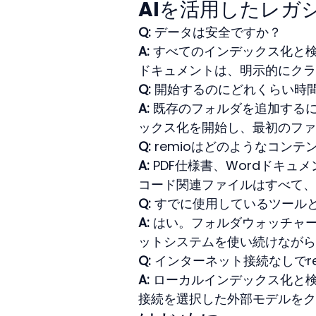
AIを活用したレガ
Q:
 データは安全ですか？
A:
 すべてのインデックス化と
ドキュメントは、明示的にクラ
Q:
 開始するのにどれくらい時
A:
 既存のフォルダを追加する
ックス化を開始し、最初のファ
Q:
 remioはどのようなコン
A:
 PDF仕様書、Wordドキ
コード関連ファイルはすべて、
Q:
 すでに使用しているツールと
A:
 はい。フォルダウォッチャ
ットシステムを使い続けながら
Q:
 インターネット接続なしでr
A:
 ローカルインデックス化と
接続を選択した外部モデルをク