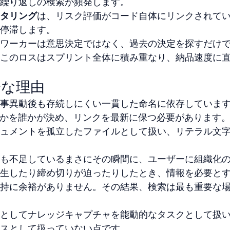
繰り返しの検索が頻発します。
タリング
は、リスク評価がコード自体にリンクされて
停滞します。
ワーカーは意思決定ではなく、過去の決定を探すだけ
このロスはスプリント全体に積み重なり、納品速度に
分な理由
事異動後も存続しにくい一貫した命名に依存していま
置くかを誰かが決め、リンクを最新に保つ必要があります
ュメントを孤立したファイルとして扱い、リテラル文
も不足しているまさにその瞬間に、ユーザーに組織化
生したり締め切りが迫ったりしたとき、情報を必要と
持に余裕がありません。その結果、検索は最も重要な
としてナレッジキャプチャを能動的なタスクとして扱
スとして扱っていない点です。