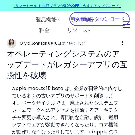
サマーセール ☀️ 年額プランが30%OFF｜今すぐアップグレード
​
remioをダウンロード
製品機能
導入事例
料金
リソース
Olivia Johnson
6月16日
読了時間: 15分
オペレーティングシステムのア
ップデートがレガシーアプリの互
換性を破壊
Apple macOS 15 beta は、企業が日常的に依存し
ている多くの古いアプリのサポートを削除しま
す。ベータサイクルでは、廃止されたシステムフ
レームワークへのアクセスを排除するアーキテク
チャ変更が導入され、専門的な金融、設計、運用
ソフトウェアが起動できなくなったり、コア機能
が動作しなくなったりしています。r/apple のユ