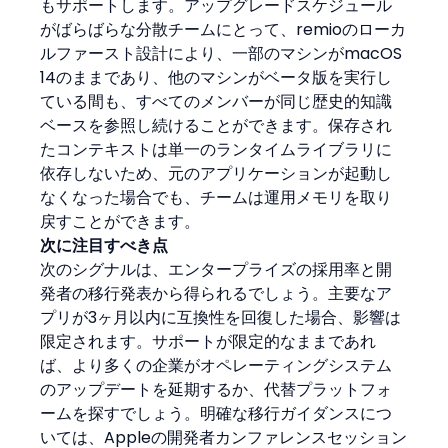
もサポートします。アップグレードスケジュール
がばらばらな分散チームにとって、remioのローカ
ルファースト設計により、一部のマシンがmacOS 
14のままであり、他のマシンがベータ版を実行し
ている間も、すべてのメンバーが同じ歴史的知識
ベースを参照し続けることができます。保存され
たコンテキストは単一のランタイムライブラリに
依存しないため、元のアプリケーションが起動し
なくなった場合でも、チームは運用メモリを取り
戻すことができます。
次に注目すべき点
次のシグナルは、エンタープライズの採用率と開
発者の移行発表から得られるでしょう。主要なア
プリが3ヶ月以内に互換性を回復した場合、影響は
限定されます。サポートが限定的なままであれ
ば、より多くの企業がオペレーティングシステム
のアップデートを延期するか、代替プラットフォ
ームを探すでしょう。明確な移行ガイダンスにつ
いては、Appleの開発者カンファレンスセッション