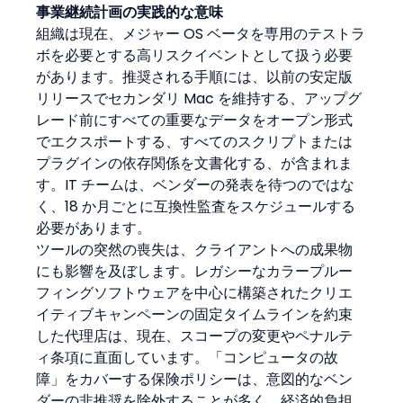
事業継続計画の実践的な意味
組織は現在、メジャー OS ベータを専用のテストラ
ボを必要とする高リスクイベントとして扱う必要
があります。推奨される手順には、以前の安定版
リリースでセカンダリ Mac を維持する、アップグ
レード前にすべての重要なデータをオープン形式
でエクスポートする、すべてのスクリプトまたは
プラグインの依存関係を文書化する、が含まれま
す。IT チームは、ベンダーの発表を待つのではな
く、18 か月ごとに互換性監査をスケジュールする
必要があります。
ツールの突然の喪失は、クライアントへの成果物
にも影響を及ぼします。レガシーなカラープルー
フィングソフトウェアを中心に構築されたクリエ
イティブキャンペーンの固定タイムラインを約束
した代理店は、現在、スコープの変更やペナルテ
ィ条項に直面しています。「コンピュータの故
障」をカバーする保険ポリシーは、意図的なベン
ダーの非推奨を除外することが多く、経済的負担