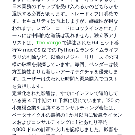
日常業務のギャップを受け入れるかのどちらかを
選択する必要があります。トレードオフは明確で
す。セキュリティは向上しますが、継続性が損な
われます。レガシーコードにロックインされたチ
ームには中間的な道筋は現れません。独立系アナ
リストは、
The Verge
 で詳述された 64 ビット移
行や macOS 12 での Python 2 ランタイムライブ
ラリの削除など、以前のメジャーリリースでの同
様の破壊を指摘しています。毎回、ベンダーは後
方互換性よりも新しいアーキテクチャを優先しま
す。ユーザーは失われた時間と緊急購入でコスト
を負担します。
定量化された影響は、すでにインフレで逼迫して
いる第 4 四半期の IT 予算に現れています。120 の
小規模企業を追跡するコンサルティング会社は、
ベータサイクルの最初の 1 か月以内に緊急ライセン
スおよびコンサルティングに 1 社あたり平均 
4,800 ドルの計画外支出を記録しました。影響を