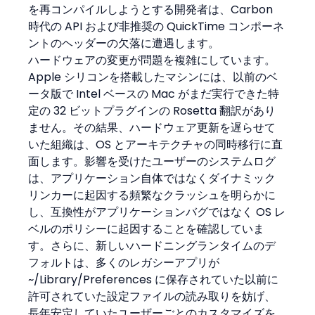
を再コンパイルしようとする開発者は、Carbon 
時代の API および非推奨の QuickTime コンポーネ
ントのヘッダーの欠落に遭遇します。
ハードウェアの変更が問題を複雑にしています。
Apple シリコンを搭載したマシンには、以前のベ
ータ版で Intel ベースの Mac がまだ実行できた特
定の 32 ビットプラグインの Rosetta 翻訳があり
ません。その結果、ハードウェア更新を遅らせて
いた組織は、OS とアーキテクチャの同時移行に直
面します。影響を受けたユーザーのシステムログ
は、アプリケーション自体ではなくダイナミック
リンカーに起因する頻繁なクラッシュを明らかに
し、互換性がアプリケーションバグではなく OS レ
ベルのポリシーに起因することを確認していま
す。さらに、新しいハードニングランタイムのデ
フォルトは、多くのレガシーアプリが 
~/Library/Preferences に保存されていた以前に
許可されていた設定ファイルの読み取りを妨げ、
長年安定していたユーザーごとのカスタマイズを