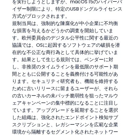
を実行しようとしますが、macOS 15のハイパーバ
イザー制限により、特定のUSBドングルライセンス
方式がブロックされます。
規制当局は、強制的な陳腐化が中小企業に不均衡
な損害を与えるかどうかの調査を開始していま
す。欧州委員会のデジタル公平性に関する最近の
協議では、OSに起因するソフトウェアの破損を潜
在的な不公正な商行為として具体的に挙げていま
す。結果として生じる規則では、ベンダーに対
し、非推奨のタイムラインを最低限のサポート期
間とともに公開することを義務付ける可能性があ
ります。セキュリティ研究者も、機能を維持する
ために古いリリースに留まるユーザーが、それら
の古いカーネルの未パッチ脆弱性を狙ったマルウ
ェアキャンペーンの集中標的になることに注目し
ています。アップグレードを延期することを選択
した組織は、強化されたエンドポイント検知サブ
スクリプションと、レガシーマシンを広範な企業
環境から隔離するセグメント化されたネットワー