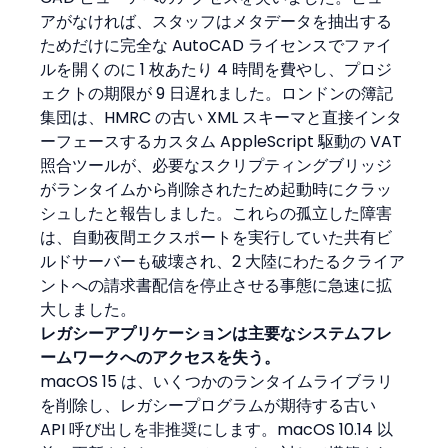
アがなければ、スタッフはメタデータを抽出する
ためだけに完全な AutoCAD ライセンスでファイ
ルを開くのに 1 枚あたり 4 時間を費やし、プロジ
ェクトの期限が 9 日遅れました。ロンドンの簿記
集団は、HMRC の古い XML スキーマと直接インタ
ーフェースするカスタム AppleScript 駆動の VAT 
照合ツールが、必要なスクリプティングブリッジ
がランタイムから削除されたため起動時にクラッ
シュしたと報告しました。これらの孤立した障害
は、自動夜間エクスポートを実行していた共有ビ
ルドサーバーも破壊され、2 大陸にわたるクライア
ントへの請求書配信を停止させる事態に急速に拡
大しました。
レガシーアプリケーションは主要なシステムフレ
ームワークへのアクセスを失う。
macOS 15 は、いくつかのランタイムライブラリ
を削除し、レガシープログラムが期待する古い 
API 呼び出しを非推奨にします。macOS 10.14 以