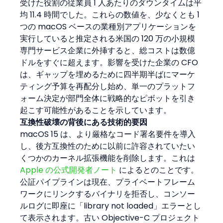
受けた役割の従業員 1 人あたりのダウンタイムは平
均 11.4 時間でした。これらの数値を、少なくとも 1 
つの macOS ベースの業種別アプリケーションを
実行していると推定される米国の 120 万の小規模
専門サービス企業に外挿すると、総コストは数億
ドルをすぐに超えます。影響を受けた企業の CFO 
は、ギャップを埋めるために四半期半ばにマーケ
ティング予算を再配分し始め、単一のプラットフ
ォーム決定が部門全体に戦略的なピボットを引き
起こす可能性があることを示しています。
互換性破壊の背後にある技術的要因
macOS 15 は、より厳格なコード署名要件を導入
し、後方互換性のために以前に許容されていたい
くつかのカーネル拡張機能を削除します。これは 
Apple の公式開発者ノート
 によるとのことです。
公証パイプラインは現在、プライベートフレーム
ワークにリンクするバイナリを拒否し、コンソー
ルログに即座に「library not loaded」エラーとし
て表示されます。古い Objective-C プロジェクト