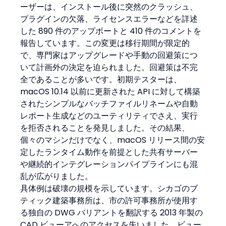
ーザーは、インストール後に突然のクラッシュ、
プラグインの欠落、ライセンスエラーなどを詳述
した 890 件のアップボートと 410 件のコメントを
報告しています。この変更は移行期間が限定的
で、専門家はアップグレードや手動の回避策につ
いて計画外の決定を迫られました。回避策は不完
全であることが多いです。初期テスターは、
macOS 10.14 以前に更新された API に対して構築
されたシンプルなバッチファイルリネームや自動
レポート生成などのユーティリティでさえ、実行
を拒否されることを発見しました。その結果、
個々のマシンだけでなく、macOS リリース間の安
定したランタイム動作を前提とした共有サーバー
や継続的インテグレーションパイプラインにも混
乱が広がりました。
具体例は破壊の規模を示しています。シカゴのブ
ティック建築事務所は、市の許可事務所が使用す
る独自の DWG バリアントを翻訳する 2013 年製の 
CAD ビューアへのアクセスを失いました。ビュー