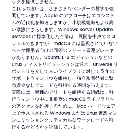
ックを提供しません。
これらの違いは、さまざまなベンダーの哲学を強
調しています。Apple のアプローチはエコシステ
ムの近代化を加速しますが、小規模組織をより高
い摩擦にさらします。Windows Server Update 
Services に標準化した企業は、展開を中央でスロ
ットルできますが、macOS には監視されていない
ベータ採用者向けの同等のフリート管理ブレーキ
がありません。Ubuntu LTS エディションなどの 
Linux ディストリビューションは通常、universe リ
ポジトリを介して古いライブラリに対して 5 年の
サポートウィンドウを維持し、独立系開発者に緊
急資金なしでコードを移植する時間を与えます。
実際には、異種のフリートを維持する組織は、移
行ウィンドウ中に非推奨の macOS ライブラリへ
のアクセスを維持するために、Mac ハードウェア
上でホストされる Windows または Linux 仮想マシ
ンにミッションクリティカルなワークロードを移
行するかどうかを評価しています。