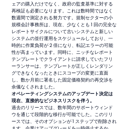
ェアの購入だけでなく、政府の監査基準に対する
再検証も必要になります。これは数時間ではなく
数週間で測定される努力です。規制セクターの小
規模会計事務所は、現在、少なくとも 1 回の完全な
レポートサイクルについて古いシステムと新しい
システムの並行運用をスケジュールしており、一
時的に作業負荷が 2 倍になり、転記エラーの可能
性が高まっています。同時に、ニッチなレポート
テンプレートでクライアントに請求していたフリ
ーランサーは、テンプレートが正しくレンダリン
グできなくなったときにスコープの変更に直面
し、数か月前に署名した固定価格契約の再交渉を
余儀なくされました。
オペレーティングシステムのアップデート決定は
現在、直接的なビジネスリスクを伴う。
過去のリリースでは、数年間のサポートウィンド
ウを通じて段階的な移行が可能でした。このリリ
ースでは、そのオプションが 1 ステップで削除され
ます。企業はアップグレードを一時停止するか、