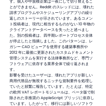
す。個人や中規模企業は一夜にして切り替えるこ
とができません。Reddit のスレッドには、壊れた
請求プログラムやスケジューリングアプリの繰り
返しのストーリーが示されています。あるコメン
ト投稿者は、現代に相当するものがない 10 年物の
クライアントデータベースを失ったと述べまし
た。別の投稿者は、四半期レポートプロセス全体
が停止したと指摘しました。このパターンは、レ
ガシー CAD ビューアを使用する建築事務所や 
2012 年に最後に更新されたカスタムドキュメント
管理システムを実行する法律事務所など、専門ソ
フトウェアに依存する業界全体で繰り返されま
す。
影響を受けたユーザーは、壊れたアプリが新しい
商用代替品が無視するニッチな規制要件を処理し
ていたと頻繁に報告しています。たとえば、特定
の欧州 VAT レポートモジュールは、ベータ版で削
除された非推奨の AppleScript ブリッジに依存し
ています。したがって、移行には新しいソフトウ