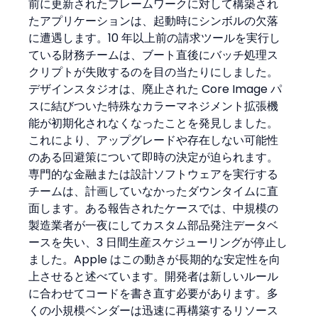
前に更新されたフレームワークに対して構築され
たアプリケーションは、起動時にシンボルの欠落
に遭遇します。10 年以上前の請求ツールを実行し
ている財務チームは、ブート直後にバッチ処理ス
クリプトが失敗するのを目の当たりにしました。
デザインスタジオは、廃止された Core Image パ
スに結びついた特殊なカラーマネジメント拡張機
能が初期化されなくなったことを発見しました。
これにより、アップグレードや存在しない可能性
のある回避策について即時の決定が迫られます。
専門的な金融または設計ソフトウェアを実行する
チームは、計画していなかったダウンタイムに直
面します。ある報告されたケースでは、中規模の
製造業者が一夜にしてカスタム部品発注データベ
ースを失い、3 日間生産スケジューリングが停止し
ました。Apple はこの動きが長期的な安定性を向
上させると述べています。開発者は新しいルール
に合わせてコードを書き直す必要があります。多
くの小規模ベンダーは迅速に再構築するリソース