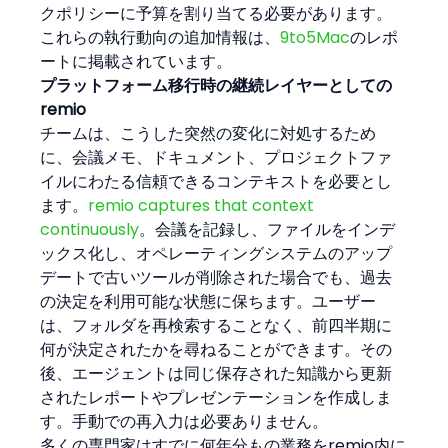
クポリシーに予算を割り当てる必要があります。
これらの執行動向の追加情報は、
9to5Mac
のレポ
ートに掲載されています。
プラットフォーム移行時の継続レイヤーとしての
remio
チームは、こうした突然の変化に対処するため
に、会議メモ、ドキュメント、プロジェクトファ
イルにわたる信頼できるコンテキストを必要とし
ます。
remio captures that context 
continuously
。会議を記録し、ファイルをインデ
ックス化し、オペレーティングシステムのアップ
デートで古いツールが削除された場合でも、過去
の決定を利用可能な状態に保ちます。ユーザー
は、フォルダを再検索することなく、前四半期に
何が決定されたかを尋ねることができます。その
後、エージェントは同じ保存された知識から更新
されたレポートやプレゼンテーションを作成しま
す。手動での再入力は必要ありません。
多くの専門家はすでに何年分もの業務をremio内に