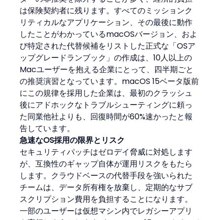
は保険契約者に残ります。すべてのミッションク
リティカルなアプリケーション、その最後に動作
したことがわかっているmacOSバージョン、およ
び特定された代替候補をリストした正式な「OSア
ップグレードランブック」の作成は、10人以上の
Macユーザーを抱える企業にとって、四半期ごと
の推奨演習となっています。macOS 15ベータ版前
にこの規律を採用した企業は、最初のクラッシュ
後にアドホックなトラブルシューティングに頼っ
た同業他社よりも、回復時間が60%速かったと報
告しています。
急速なOS採用の限界とリスク
セキュリティパッチはゼロデイ脅威に対処します
が、互換性のギャップ自体が運用リスクをもたら
します。クラウドベースの代替手段を強いられた
チームは、データ所有権を放棄し、定期的なサブ
スクリプション費用を負担することになります。
一部のユーザーは仮想マシン内でレガシーアプリ