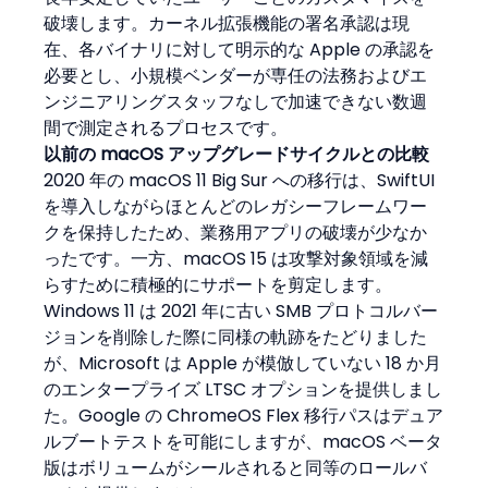
破壊します。カーネル拡張機能の署名承認は現
在、各バイナリに対して明示的な Apple の承認を
必要とし、小規模ベンダーが専任の法務およびエ
ンジニアリングスタッフなしで加速できない数週
間で測定されるプロセスです。
以前の macOS アップグレードサイクルとの比較
2020 年の macOS 11 Big Sur への移行は、SwiftUI 
を導入しながらほとんどのレガシーフレームワー
クを保持したため、業務用アプリの破壊が少なか
ったです。一方、macOS 15 は攻撃対象領域を減
らすために積極的にサポートを剪定します。
Windows 11 は 2021 年に古い SMB プロトコルバー
ジョンを削除した際に同様の軌跡をたどりました
が、Microsoft は Apple が模倣していない 18 か月
のエンタープライズ LTSC オプションを提供しまし
た。Google の ChromeOS Flex 移行パスはデュア
ルブートテストを可能にしますが、macOS ベータ
版はボリュームがシールされると同等のロールバ