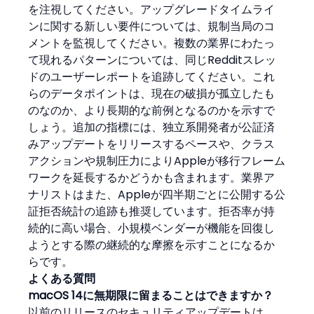
を注視してください。アップグレードタイムライ
ンに関する新しい要件については、規制当局のコ
メントを監視してください。複数の業界にわたっ
て現れるパターンについては、同じRedditスレッ
ドのユーザーレポートを追跡してください。これ
らのデータポイントは、現在の破損が孤立したも
のなのか、より長期的な前例となるのかを示すで
しょう。追加の指標には、独立系開発者が公証済
みアップデートをリリースするペースや、クラス
アクションや規制圧力によりAppleが移行フレーム
ワークを延長するかどうかも含まれます。業界ア
ナリストはまた、Appleが四半期ごとに公開する公
証拒否統計の追跡も推奨しています。拒否率が持
続的に高い場合、小規模ベンダーが機能を回復し
ようとする際の継続的な摩擦を示すことになるか
らです。
よくある質問
macOS 14に無期限に留まることはできますか？
以前のリリースのセキュリティアップデートは、