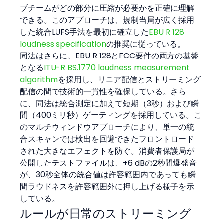
ブチームがどの部分に圧縮が必要かを正確に理解
できる。このアプローチは、規制当局が広く採用
した統合LUFS手法を最初に確立した
EBU R 128 
loudness specification
の推奨に従っている。
同法はさらに、EBU R 128とFCC要件の両方の基盤
となる
ITU-R BS.1770 loudness measurement 
algorithm
を採用し、リニア配信とストリーミング
配信の間で技術的一貫性を確保している。さら
に、同法は統合測定に加えて短期（3秒）および瞬
間（400ミリ秒）ゲーティングを採用している。こ
のマルチウィンドウアプローチにより、単一の統
合スキャンでは検出を回避できたフロントロード
された大きなエフェクトを防ぐ。消費者保護局が
公開したテストファイルは、+6 dBの2秒間爆発音
が、30秒全体の統合値は許容範囲内であっても瞬
間ラウドネスを許容範囲外に押し上げる様子を示
している。
ルールが日常のストリーミング