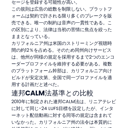
セージを登録する可能性が高い。
この規則は広告の総数を制限しない。プラットフ
ォームは契約で許される限り多くのブレークを販
売できる。唯一の制約は音声の一貫性である。こ
の区別により、法律は当初の苦情に焦点を絞った
ままとなっている。
カリフォルニア州は米国のストリーミング視聴時
間の約12％を占める。そのため同州向けサービス
は、他州が同様の規定を採用するまで2つのエンコ
ーダープロファイルを維持する必要がある。複数
のプラットフォーム幹部は、カリフォルニア向け
ビルドが安定次第、全国で同一プロファイルを適
用する計画だと述べた。
連邦CALM法基準との比較
2010年に制定された連邦CALM法は、リニアテレビ
に対して同じ-24 LUFS目標を設定したが、インタ
ーネット配信動画に対する同等の規定は含まれて
いなかった。カリフォルニア州の法令は本質的に