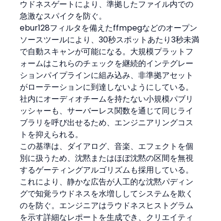
ウドネスゲートにより、準拠したファイル内での
急激なスパイクを防ぐ。
ebur128フィルタを備えたffmpegなどのオープン
ソースツールにより、30秒スポットあたり3秒未満
で自動スキャンが可能になる。大規模プラットフ
ォームはこれらのチェックを継続的インテグレー
ションパイプラインに組み込み、非準拠アセット
がローテーションに到達しないようにしている。
社内にオーディオチームを持たない小規模パブリ
ッシャーも、サーバーレス関数を通じて同じライ
ブラリを呼び出せるため、エンジニアリングコス
トを抑えられる。
この基準は、ダイアログ、音楽、エフェクトを個
別に扱うため、沈黙またはほぼ沈黙の区間を無視
するゲーティングアルゴリズムも採用している。
これにより、静かな広告が人工的な沈黙パディン
グで知覚ラウドネスを水増ししてシステムを欺く
のを防ぐ。エンジニアはラウドネスヒストグラム
を示す詳細なレポートを生成でき、クリエイティ