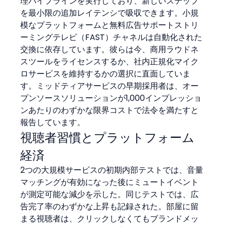
理パイプラインを実行しており、新しいステップ
を最小限の追加レイテンシで吸収できます。小規
模なプラットフォームと無料広告サポートストリ
ーミングテレビ（FAST）チャネルは自動化された
交換に依存しています。彼らは今、商用ラウドネ
スツールをライセンスするか、社内正規化マイク
ロサービスを維持するかの選択に直面していま
す。ミッドティアサービスの早期採用者は、オー
プンソースソリューションが1,000インプレッショ
ンあたりのわずかな限界コストで法令を満たすと
報告しています。
視聴者習慣とプラットフォーム
経済
2つの大規模サービスの初期内部テストでは、音量
マッチングが有効になった後にミュートイベント
が測定可能な減少を示した。同じテストでは、広
告完了率のわずかな上昇も記録された。部屋に留
まる視聴者は、クリックしなくてもブランドメッ