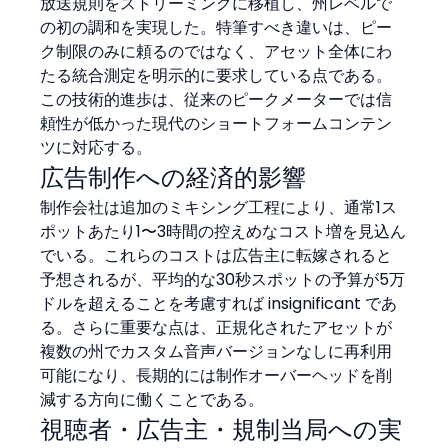
放送規則をストリーミングに移植し、州レベルで
の初の調和を実現した。特筆すべき違いは、ピー
ク制限のみに頼るのではなく、アセット全体にわ
たる統合測定を明示的に要求している点である。
この技術的進歩は、従来のピークメーターでは信
頼性が低かった現代のショートフォームコンテン
ツに対応する。
広告制作への経済的影響
制作会社は追加のミキシング工程により、通常1ス
ポットあたり1〜3時間の控えめなコスト増を見込ん
でいる。これらのコストは広告主に転嫁されると
予想されるが、平均的な30秒スポットの予算が5万
ドルを超えることを考慮すれば insignificant であ
る。さらに重要な点は、正規化されたアセットが
複数の州でカスタム音声バージョンなしに再利用
可能になり、長期的には制作オーバーヘッドを削
減する方向に働くことである。
視聴者・広告主・規制当局への実