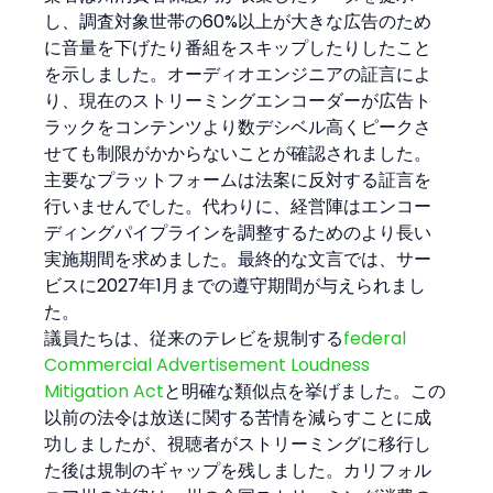
し、調査対象世帯の60%以上が大きな広告のため
に音量を下げたり番組をスキップしたりしたこと
を示しました。オーディオエンジニアの証言によ
り、現在のストリーミングエンコーダーが広告ト
ラックをコンテンツより数デシベル高くピークさ
せても制限がかからないことが確認されました。
主要なプラットフォームは法案に反対する証言を
行いませんでした。代わりに、経営陣はエンコー
ディングパイプラインを調整するためのより長い
実施期間を求めました。最終的な文言では、サー
ビスに2027年1月までの遵守期間が与えられまし
た。
議員たちは、従来のテレビを規制する
federal 
Commercial Advertisement Loudness 
Mitigation Act
と明確な類似点を挙げました。この
以前の法令は放送に関する苦情を減らすことに成
功しましたが、視聴者がストリーミングに移行し
た後は規制のギャップを残しました。カリフォル