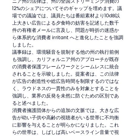
ニア州の法律は、州の全国ストリーミング消費の
12%のシェアについてそのギャップを埋めます。議
場での議論では、議員たちは番組素材より10dB以
上大きい広告による夕食時の妨害を記述した数千
件の有権者メールに言及し、問題が時折の迷惑か
ら体系的な消費者 irritant へと進化したことを強調
しました。
議事録は、環境騒音を規制する他の州の執行前例
も強調し、カリフォルニア州のアプローチが既存
の消費者保護フレームワークとシームレスに統合
されることを示唆しました。提案者は、この法律
が広告の創造性や総広告時間を制限するのではな
く、ラウドネスの一貫性のみを対象とすることを
強調し、業界の反発を未然に防ぐための区別であ
ると述べました。
消費者擁護団体からの追加の文脈では、大きな広
告が幼い子供や高齢の視聴者がいる世帯に不均衡
に影響を与えることが明らかになりました。これ
らの世帯は、しばしば高いベースライン音量で視