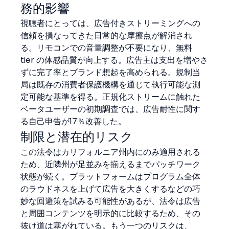
務的影響
視聴者にとっては、広告付きストリーミングへの
信頼を損なってきた日常的な摩擦点が解消され
る。リモコンでの音量調整が不要になり、無料 
tier の体感品質が向上する。広告主は支出を増やさ
ずに完了率とブランド想起を高められる。規制当
局は既存の消費者保護機構を通じて執行可能な測
定可能な基準を得る。正規化ストリームに触れた
ベータユーザーの初期調査では、広告耐性に関す
る自己申告が17％改善した。
制限と潜在的リスク
この法令はカリフォルニア州内にのみ適用される
ため、近隣州が足並みを揃えるまでパッチワーク
状態が続く。プラットフォームはプログラム全体
のラウドネスを上げて広告を大きくするなどの巧
妙な回避策を試みる可能性があるが、法令は広告
と周囲コンテンツを明示的に比較するため、その
抜け道は塞がれている。もう一つのリスクは、