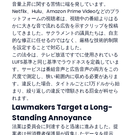
音量上昇に関する苦情に端を発しています。
Netflix、Hulu、Amazon Prime Videoなどのプラ
ットフォームの視聴者は、視聴中の番組よりはる
かに大きな音で流れる広告を示すクリップを投稿
してきました。サクラメントの議員たちは、自主
的な修正に任せるのではなく、厳格な技術的制限
を設定することで対応しました。
この法令は、テレビ放送ですでに使用されている
LUFS基準と同じ基準でラウドネスを定義していま
す。サービスは番組音声と広告音声の両方をこの
尺度で測定し、狭い範囲内に収める必要がありま
す。違反した場合、タイトルごとに1万ドルから始
まり、繰り返しの違反で増額される罰金が科せら
れます。
Lawmakers Target a Long-
Standing Annoyance
法案は委員会に到達すると迅速に進みました。提
案者は州消費者保護局が収集したデータを提示