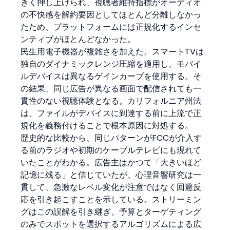
きく押し上げられ、視聴者維持指標がオーディオ
の不快感を解約要因としてほとんど分離しなかっ
たため、プラットフォームには正規化するインセ
ンティブがほとんどなかった。
民生用電子機器が複雑さを加えた。スマートTVは
独自のダイナミックレンジ圧縮を適用し、モバイ
ルデバイスは異なるゲインカーブを使用する。そ
の結果、同じ広告が異なる画面で配信されても一
貫性のない視聴体験となる。カリフォルニア州法
は、ファイルがデバイスに到達する前に上流で正
規化を義務付けることで根本原因に対処する。
歴史的な比較から、同じパターンがFCCが介入す
る前のラジオや初期のケーブルテレビにも現れて
いたことがわかる。広告主はかつて「大きいほど
記憶に残る」と信じていたが、心理音響研究は一
貫して、急激なレベル変化が注意ではなく回避反
応を引き起こすことを示している。ストリーミン
グはこの誤解を引き継ぎ、予算とターゲティング
のみでスポットを選択するアルゴリズムによる広