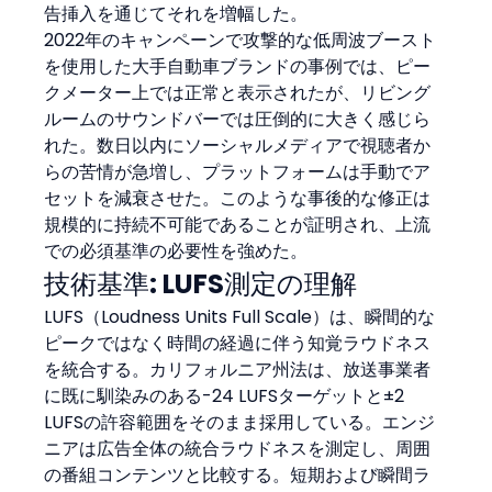
告挿入を通じてそれを増幅した。
2022年のキャンペーンで攻撃的な低周波ブースト
を使用した大手自動車ブランドの事例では、ピー
クメーター上では正常と表示されたが、リビング
ルームのサウンドバーでは圧倒的に大きく感じら
れた。数日以内にソーシャルメディアで視聴者か
らの苦情が急増し、プラットフォームは手動でア
セットを減衰させた。このような事後的な修正は
規模的に持続不可能であることが証明され、上流
での必須基準の必要性を強めた。
技術基準: LUFS測定の理解
LUFS（Loudness Units Full Scale）は、瞬間的な
ピークではなく時間の経過に伴う知覚ラウドネス
を統合する。カリフォルニア州法は、放送事業者
に既に馴染みのある-24 LUFSターゲットと±2 
LUFSの許容範囲をそのまま採用している。エンジ
ニアは広告全体の統合ラウドネスを測定し、周囲
の番組コンテンツと比較する。短期および瞬間ラ