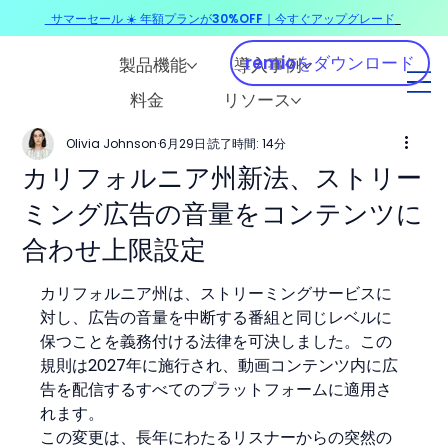
サマーセール ☀️ 年額プランが30%OFF｜今すぐアップグレード
​
remioをダウンロード
製品機能
導入事例
料金
リソース
Olivia Johnson
6月29日
読了時間: 14分
カリフォルニア州新法、ストリー
ミング広告の音量をコンテンツに
合わせ上限設定
カリフォルニア州は、ストリーミングサービスに
対し、広告の音量を中断する番組と同じレベルに
保つことを義務付ける法律を可決しました。この
規則は2027年に施行され、動画コンテンツ内に広
告を配信するすべてのプラットフォームに適用さ
れます。
この変更は、長年にわたるリスナーからの突然の