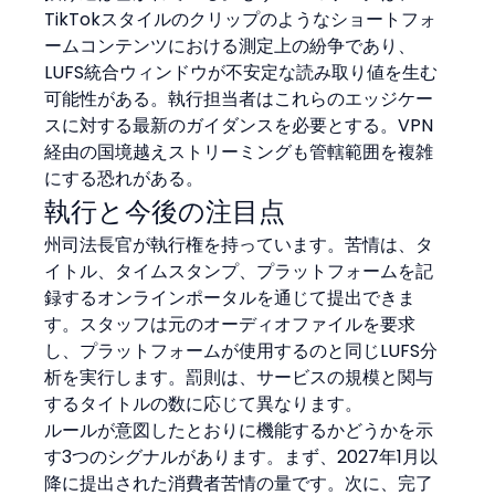
TikTokスタイルのクリップのようなショートフォ
ームコンテンツにおける測定上の紛争であり、
LUFS統合ウィンドウが不安定な読み取り値を生む
可能性がある。執行担当者はこれらのエッジケー
スに対する最新のガイダンスを必要とする。VPN
経由の国境越えストリーミングも管轄範囲を複雑
にする恐れがある。
執行と今後の注目点
州司法長官が執行権を持っています。苦情は、タ
イトル、タイムスタンプ、プラットフォームを記
録するオンラインポータルを通じて提出できま
す。スタッフは元のオーディオファイルを要求
し、プラットフォームが使用するのと同じLUFS分
析を実行します。罰則は、サービスの規模と関与
するタイトルの数に応じて異なります。
ルールが意図したとおりに機能するかどうかを示
す3つのシグナルがあります。まず、2027年1月以
降に提出された消費者苦情の量です。次に、完了