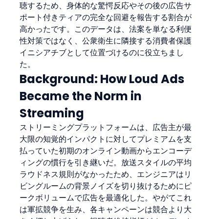
聴するため、身体的な驚愕反応やその後の広告サ
ポート付きティアの完全な回避を報告する割合が
高かったです。このデータは、法案を単なる利便
性対策ではなく、公衆衛生に隣接する消費者保護
イニシアチブとして位置づけるのに役立ちまし
た。
Background: How Loud Ads 
Became the Norm in 
Streaming
ストリーミングプラットフォームは、広告主が最
大限の知覚的インパクトに対してプレミアムを支
払っていた初期のオンライン動画からエンコーデ
ィングの慣行を引き継いだ。放送スタイルの平均
ラウドネス規則がなかったため、エンジニアはリ
ビングルームの背景ノイズを切り抜けるためにピ
ークボリュームで広告を最適化した。やがてこれ
は軍拡競争を生み、各キャンペーンは競合より大