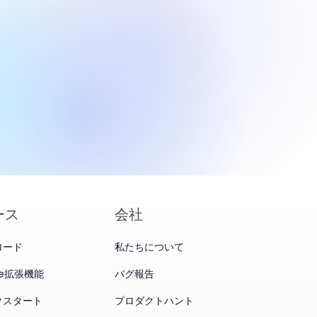
otics、IPO価
。
に設定、評価額
ース
会社
ロード
私たちについて
me拡張機能
バグ報告
クスタート
プロダクトハント