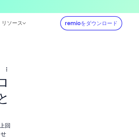
リソース
remioをダウンロード
ロ
と
を上回
ませ