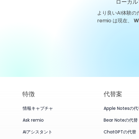
ローカル
より良いAI体験の
GigaDeviceテクノロジーニ
remio は現在、
W
ュース：チップサイクルが確
信を試すなか、葛衛東氏が株
式を買い増し
特徴
代替案
情報キャプチャ
Apple Notesの
Ask remio
Bear Noteの代替
AIアシスタント
ChatGPTの代替