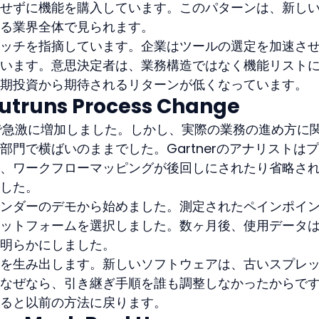
せずに機能を購入しています。このパターンは、新し
る業界全体で見られます。
ッチを指摘しています。企業はツールの選定を加速さ
います。意思決定者は、業務構造ではなく機能リスト
期投資から期待されるリターンが低くなっています。
utruns Process Change
間で急激に増加しました。しかし、実際の業務の進め方に
門で横ばいのままでした。Gartnerのアナリストは
、ワークフローマッピングが後回しにされたり省略さ
した。
ンダーのデモから始めました。測定されたペインポイ
ットフォームを選択しました。数ヶ月後、使用データ
明らかにしました。
を生み出します。新しいソフトウェアは、古いスプレ
なぜなら、引き継ぎ手順を誰も調整しなかったからで
ると以前の方法に戻ります。