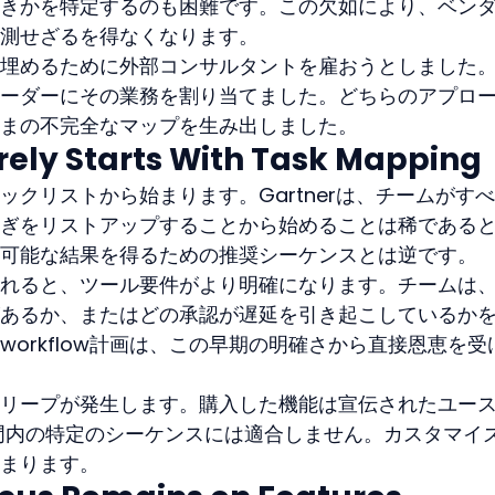
きかを特定するのも困難です。この欠如により、ベン
測せざるを得なくなります。
埋めるために外部コンサルタントを雇おうとしました
ーダーにその業務を割り当てました。どちらのアプロ
まの不完全なマップを生み出しました。
arely Starts With Task Mapping
クリストから始まります。Gartnerは、チームがす
ぎをリストアップすることから始めることは稀である
可能な結果を得るための推奨シーケンスとは逆です。
れると、ツール要件がより明確になります。チームは
あるか、またはどの承認が遅延を引き起こしているか
on workflow計画は、この早期の明確さから直接恩恵を受
リープが発生します。購入した機能は宣伝されたユー
門内の特定のシーケンスには適合しません。カスタマイ
まります。