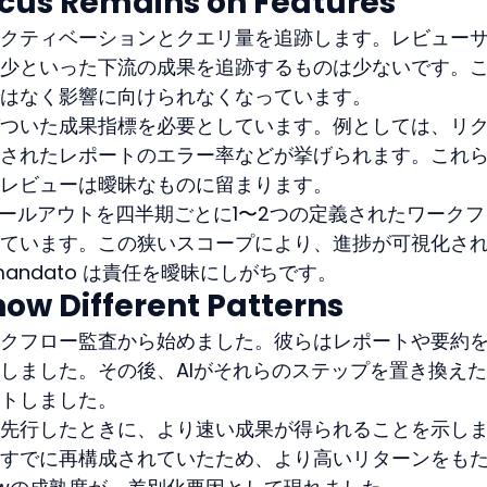
us Remains on Features
クティベーションとクエリ量を追跡します。レビュー
少といった下流の成果を追跡するものは少ないです。
はなく影響に向けられなくなっています。
ついた成果指標を必要としています。例としては、リ
されたレポートのエラー率などが挙げられます。これ
レビューは曖昧なものに留まります。
のロールアウトを四半期ごとに1〜2つの定義されたワーク
ています。この狭いスコープにより、進捗が可視化さ
andato は責任を曖昧にしがちです。
how Different Patterns
クフロー監査から始めました。彼らはレポートや要約
しました。その後、AIがそれらのステップを置き換え
トしました。
先行したときに、より速い成果が得られることを示し
すでに再構成されていたため、より高いリターンをも