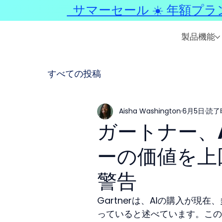
サマーセール ☀️ 年額プラ
製品機能
すべての投稿
Aisha Washington
6月5日
読了時
ガートナー、
ーの価値を上
警告
Gartnerは、AIの購入が
っていると述べています。この