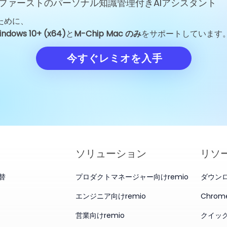
ファーストのパーソナル知識管理付きAIアシスタント
ために、
GoogleのJeff Dean退社：
Unitree Rob
indows 10+ (x64)
と
M-Chip Mac のみ
をサポートしています
一人のエンジニアの離脱がAI
格を150.8元
業界を揺るがした理由
の試金石に
今すぐレミオを入手
ソリューション
リソ
代替
プロダクトマネージャー向けremio
ダウン
エンジニア向けremio
Chro
営業向けremio
クイッ