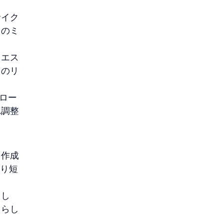
サイク
このミ
クエス
らのリ
フロー
れ調整
を作成
たり短
まし
たらし