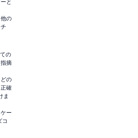
ダーと
。他の
ーチ
べての
と指摘
、どの
を正確
けま
スケー
ズコ