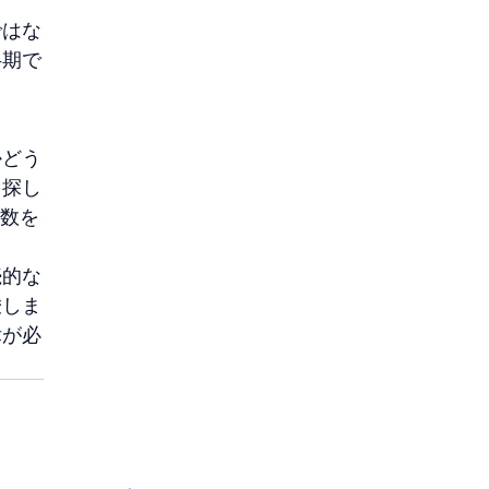
ではな
半期で
かどう
を探し
の数を
続的な
唆しま
律が必