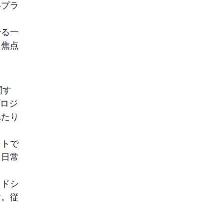
いプラ
せる一
に焦点
関す
プロジ
れたり
ントで
は日常
ッドシ
す。従