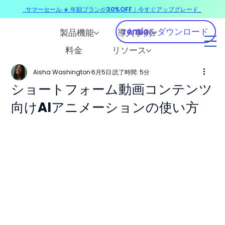
サマーセール ☀️ 年額プランが30%OFF｜今すぐアップグレード
​
remioをダウンロード
製品機能
導入事例
料金
リソース
Aisha Washington
6月5日
読了時間: 5分
ショートフォーム動画コンテンツ
向けAIアニメーションの使い方