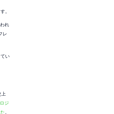
ます。
失われ
フレ
してい
史上
プロジ
した
。