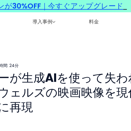
ンが30%OFF｜今すぐアップグレード
​
導入事例
料金
時間: 24分
ーが生成AIを使って失わ
ウェルズの映画映像を現
に再現