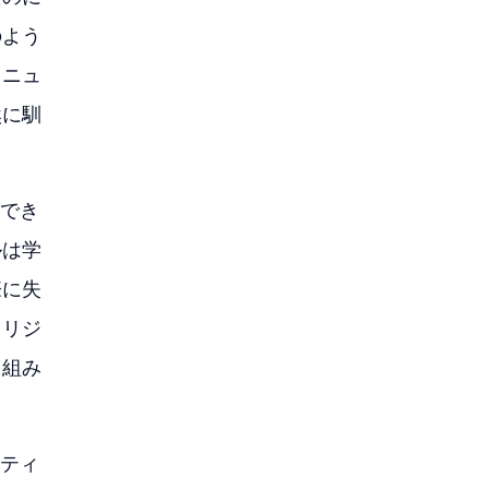
のよう
、ニュ
然に馴
ができ
ルは学
際に失
オリジ
を組み
リティ