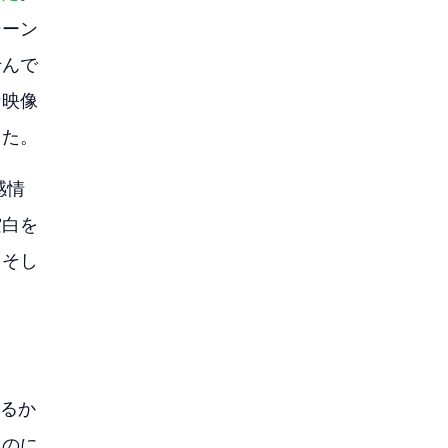
シーン
せんで
な映像
した。
感情
空白を
、そし
れるか
たのに