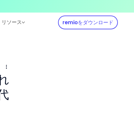
リソース
remioをダウンロード
れ
代