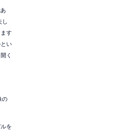
であ
失し
します
かとい
を開く
像の
デルを