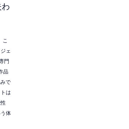
失わ
、こ
ロジェ
専門
作品
試みで
クトは
能性
いう体