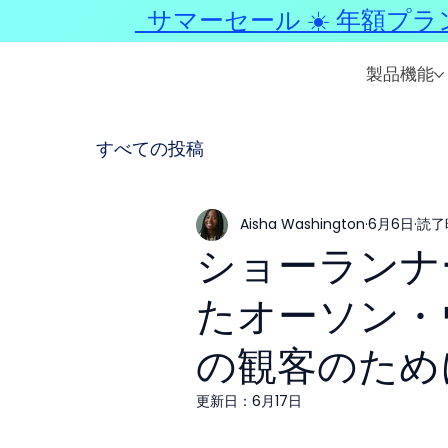
サマーセール ☀️ 年額プラ
製品機能
すべての投稿
Aisha Washington
6月6日
読了
ショーランナ
たオーソン・
の観客のため
更新日：
6月17日