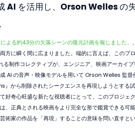
成 AI を活用し、Orson Welles の
現
ner AI による約43分の欠落シーンの復元計画を報じました。
両方に瞬く間に広まりました。端的に言えば、このプ
ばれる制作コレクティブが、エンジニア、映画アーカイブ
I の音声・映像モデルを用いて Orson Welles 監督
Ambersons』から削除されたシークエンスを再現しようとする
て好奇心旺盛な新たな視聴者にとって、このプロジェ
は、正典とされる映画をより完全な形で鑑賞できる可
芸術家の作品を「再現」することの意味を問い直すと