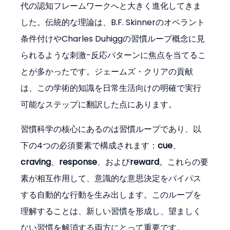
代の認知フレームワークへと大きく進化してきま
した。伝統的な理論は、B.F. Skinnerのオペラント
条件付けやCharles Duhiggの習慣ループ概念に見
られるような刺激-反応パターンに焦点を当てるこ
とが多かったです。ジェームズ・クリアの貢献
は、この学術的知識を日常生活向けの明確で実行
可能なステップに翻訳した点にあります。
習慣科学の核心にあるのは習慣ループであり、以
下の4つの必須要素で構成されます：
cue
、
craving
、
response
、および
reward
。これらの要
素が相互作用して、意識的な意思決定をバイパス
する自動的な行動を生み出します。このループを
理解することは、新しい習慣を形成し、望ましく
ない習慣を解消する両方にとって重要です。