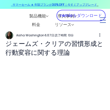
サマーセール ☀️ 年額プランが30%OFF｜今すぐアップグレード
​
remioをダウンロード
製品機能
導入事例
料金
リソース
Aisha Washington
6月7日
読了時間: 13分
ジェームズ・クリアの習慣形成と
行動変容に関する理論