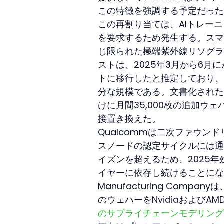
この特徴を強調する予定だった
この再割り当ては、AIトレー
を要求するため発生する。スマ
じ限られた極端紫外線リソグラ
ストは、2025年3月から6月
トに移行したと推定しており、
分な規模である。文書化された
けに月間35,000枚の追加
接置き換えた。
Qualcommは二次ファウ
スノードの認定サイクルには通
イズンを超えるため、2025年
イヤーに依存し続けることになる。具
Manufacturing Com
のウェハーをNvidiaおよびA
のサプライチェーンモデリング