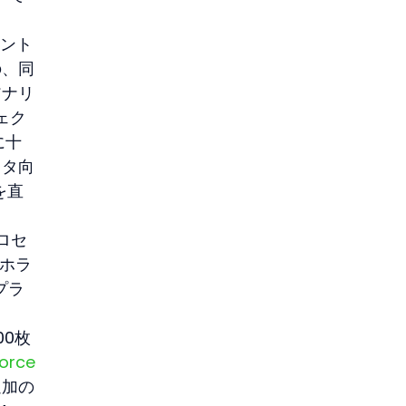
メント
の、同
アナリ
ェク
に十
スタ向
を直
ロセ
ムホラ
プラ
00枚
orce
追加の