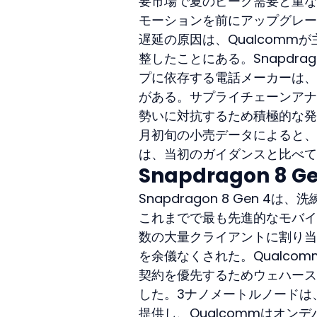
要市場で夏のピーク需要と重な
モーションを前にアップグレー
遅延の原因は、Qualcom
整したことにある。Snapdra
プに依存する電話メーカーは、
がある。サプライチェーンアナリス
勢いに対抗するため積極的な発
月初旬の小売データによると、
は、当初のガイダンスと比べて最大
Snapdragon 8
Snapdragon 8 Gen 
これまでで最も先進的なモバイ
数の大量クライアントに割り当
を余儀なくされた。Qualc
契約を優先するためウェハース
した。3ナノメートルノードは
提供し、Qualcommはオン