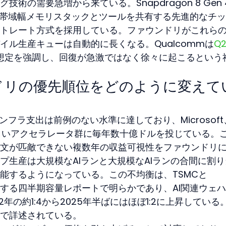
術の需要急増から来ている。Snapdragon 8 Gen 
高帯域幅メモリスタックとツールを共有する先進的なチ
トレート方式を採用している。ファウンドリがこれら
イル生産キューは自動的に長くなる。Qualcommは
Q2
想定を強調し、回復が急激ではなく徐々に起こるという
ドリの優先順位をどのように変えて
ンフラ支出は前例のない水準に達しており、Microsoft
れ新しいアクセラレータ群に毎年数十億ドルを投じている。
文が匹敵できない複数年の収益可視性をファウンドリ
プ生産は大規模なAIランと大規模なAIランの合間に割り
能するようになっている。この不均衡は、TSMCと
リリースする四半期容量レポートで明らかであり、AI関連ウェ
年の約1:4から2025年半ばにはほぼ1:2に上昇している
で詳述されている。