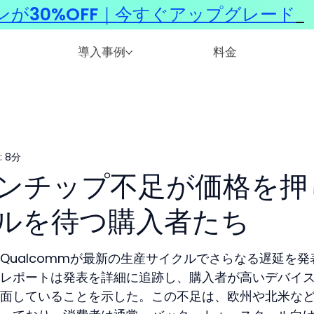
ンが30%OFF｜今すぐアップグレード
​
導入事例
料金
 8分
ンチップ不足が価格を押
ルを待つ購入者たち
Qualcommが最新の生産サイクルでさらなる遅延を発
レポートは発表を詳細に追跡し、購入者が高いデバイ
面していることを示した。この不足は、欧州や北米な