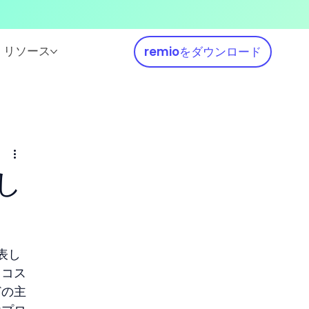
リソース
remioをダウンロード
し
表し
スコス
どの主