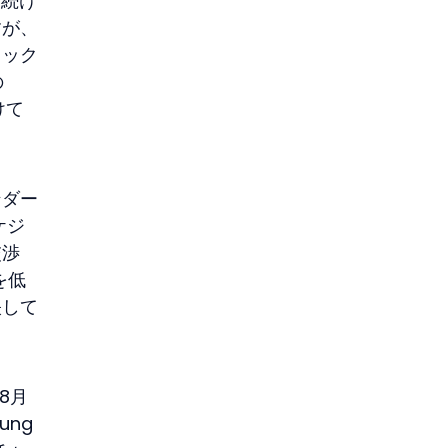
い続け
すが、
ラック
の
けて
ンダー
ケジ
交渉
を低
映して
8月
ng