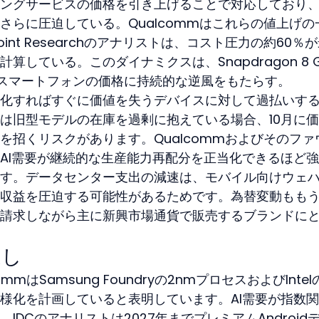
ングサービスの価格を引き上げることで対応しており
さらに圧迫している。Qualcommはこれらの値上げの
oint Researchのアナリストは、コスト圧力の約60％
している。このダイナミクスは、Snapdragon 8 G
スマートフォンの価格に持続的な逆風をもたらす。
化すればすぐに価値を失うデバイスに対して過払いす
は旧型モデルの在庫を過剰に抱えている場合、10月に
を招くリスクがあります。Qualcommおよびそのファ
AI需要が継続的な生産能力再配分を正当化できるほど
す。データセンター支出の減速は、モバイル向けウェ
収益を圧迫する可能性があるためです。為替変動もも
請求しながら主に新興市場通貨で販売するブランドに
通し
mはSamsung Foundryの2nmプロセスおよびIntelの
様化を計画していると表明しています。AI需要が指数
DCのアナリストは2027年までプレミアムAndroid