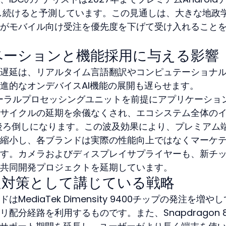
昇し続けると予測しています。この見通しは、大きな地政
がモバイル向け受注を優先度を下げて受け入れること
ベーションと機能採用に与える影響
遅延は、リアルタイム言語翻訳やコンピュテーショナ
進的なオンデバイスAI機能の展開も遅らせます。
 4のニューラルプロセッシングユニットを前提にアプリケーショ
サイクルの延期を余儀なくされ、エコシステム全体の
後ろ倒しになります。この波及効果により、プレミアム
縮小し、各ブランドは実際の性能向上ではなくマーケ
す。カメラおよびディスプレイサプライヤーも、新チ
共同開発プロジェクトを延期しています。
足対策として講じている戦略
ediaTek Dimensity 9400チップの発注を増や
配分経路を利用するものです。また、Snapdragon 8