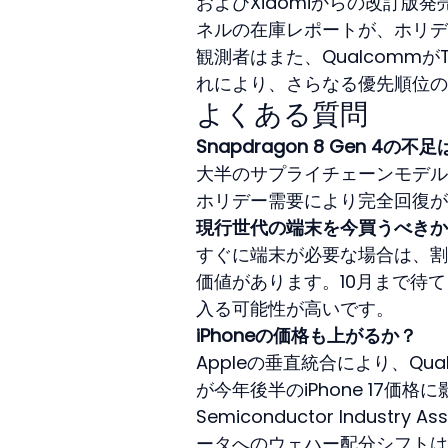
およびXiaomiからの改訂
ネルの在庫レポートが、ホリデ
観測者はまた、Qualcomm
れにより、さらなる優先順位の
よくある質問
Snapdragon 8 Gen 4
大半のサプライチェーンモデル
ホリデー需要により完全回復が
現行世代の端末を今買うべきか
すぐに端末が必要な場合は、割引さ
価値があります。10月まで待
入る可能性が高いです。
iPhoneの価格も上がるか？
Appleの垂直統合により、Q
が今年後半のiPhone 17価
Semiconductor Indus
ータへのウェハー配分シフトは