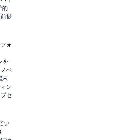
学的
を前提
ルフォ
ンを
イノベ
端末
ティン
ップセ
してい
 