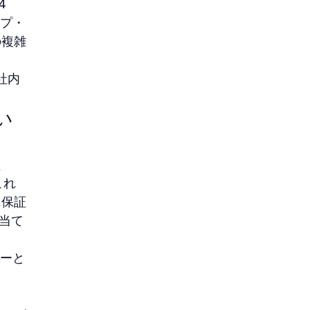
4
ップ・
の複雑
 
社内
い
、
これ
に保証
当て
ハーと
。