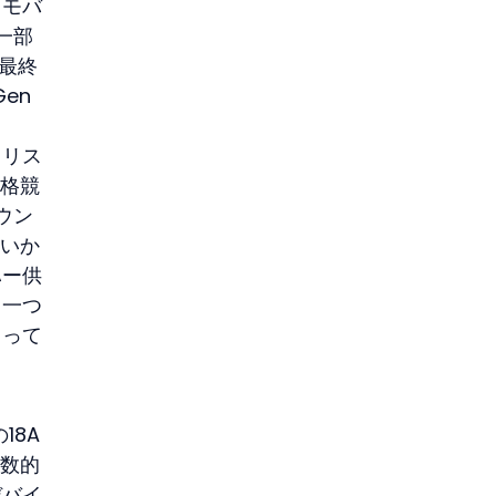
、モバ
一部
が最終
en 
るリス
価格競
ウン
強いか
ハー供
う一つ
とって
18A
関数的
デバイ