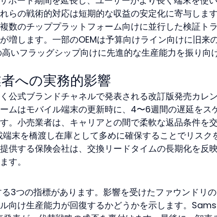
ェアサポート期間を延長し、ユーザーがより長く端末を使
れらの戦術的対応は短期的な収益の安定化に寄与しま
複数のチッププラットフォーム向けに並行した検証ト
が増します。一部のOEMは予算向けライン向けに旧来
の高いフラッグシップ向けに先進的な生産能力を振り向
業者への実務的影響
く公式ブランドチャネルで発表される改訂版発売カレ
ームはモバイル端末の更新時に、4〜6週間の遅延をス
す。小売業者は、キャリアとの間で柔軟な返品条件を
en 3搭載端末を橋渡し在庫として多めに確保することでリスク
提供する保険会社は、交換リードタイムの長期化を反
ます。
ト
する3つの指標があります。影響を受けたファウンドリの
ル向け生産能力が回復するかどうかを示します。Samsu