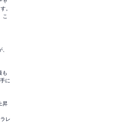
チャ
ます。
。こ
が、
最も
が手に
上昇
セラレ
。