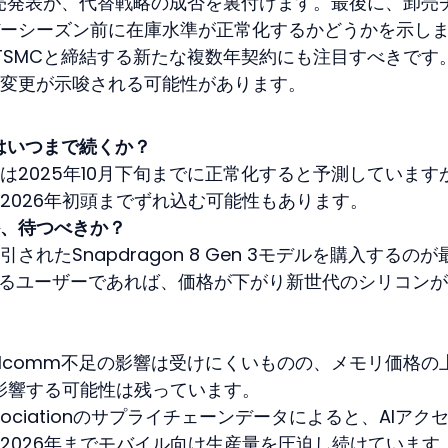
版発売発表が、代替戦略の成否を裏付けます。最後に、卸売
ーシーズン前に在庫水準が正常化するかどうかを示し
がTSMCと締結する新たな複数年契約にも注目すべきです
変更が示唆される可能性があります。
の不足はいつまで続くか？
は2025年10月下旬までに正常化すると予測しています
2026年初頭までずれ込む可能性もあります。
、待つべきか？
れたSnapdragon 8 Gen 3モデルを購入するのが
てるユーザーであれば、価格が下がり新世代のシリコン
ualcomm不足の影響は受けにくいものの、メモリ価格の
格に影響する可能性は残っています。
try Associationのサプライチェーンデータによると、AIアク
2026年までモバイル向け生産量を圧迫し続けています