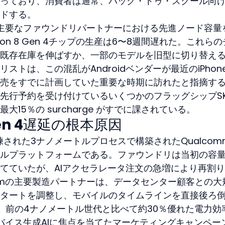
っており、消費者は通常、バック・トゥ・スクール向
ドする。
mが主要なファウンドリパートナーにおける先進ノード容量
gon 8 Gen 4チップの生産は6〜8週間遅れた。これら
既存在庫を伸ばすか、一部のモデルを旧型に切り替え
トは、この混乱がAndroidベンダーが最近のiPhon
売をすでに計画していた重要な時期に訪れたと指摘する
先行予約を受け付けているいくつかのフラッグシップSK
15％の surcharge がすでに課されている。
 Gen 4遅延の根本原因
4は、洗練された3ナノメートルプロセスで構築されたQualco
ルプラットフォームである。ファウンドリは当初の容
てていたが、AIアクセラレータ注文の急増により再割
ommの主要製造パートナーは、データセンター顧客との大
タートを調整し、モバイルのタイムラインを直接後ろ
、前の4ナノメートル世代と比べて約30％優れた電力効
デバイス生成AIに焦点を当てたマーケティングキャンペー