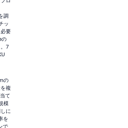
けプロ
を調
のチッ
る必要
eの
。7
U
mmの
量を複
り当て
規模
倒しに
率を
ンで