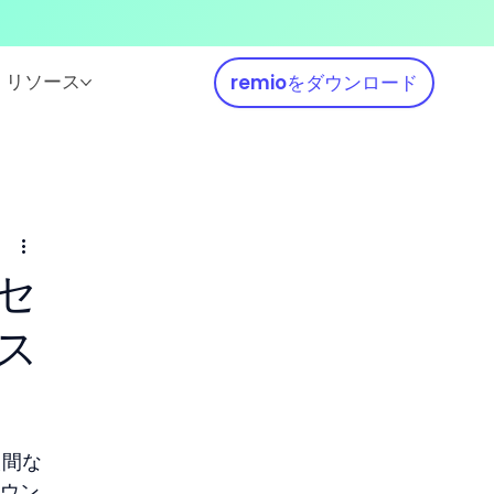
リソース
remioをダウンロード
セ
ス
え間な
ラウン