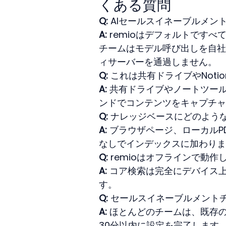
くある質問
Q:
 AIセールスイネーブルメ
A:
 remioはデフォルトです
チームはモデル呼び出しを自社
ィサーバーを通過しません。
Q:
 これは共有ドライブやNot
A:
 共有ドライブやノートツール
ンドでコンテンツをキャプチャ
Q:
 ナレッジベースにどのよう
A:
 ブラウザページ、ローカル
なしでインデックスに加わりま
Q:
 remioはオフラインで動作
A:
 コア検索は完全にデバイス
す。
Q:
 セールスイネーブルメント
A:
 ほとんどのチームは、既存
30分以内に設定を完了します