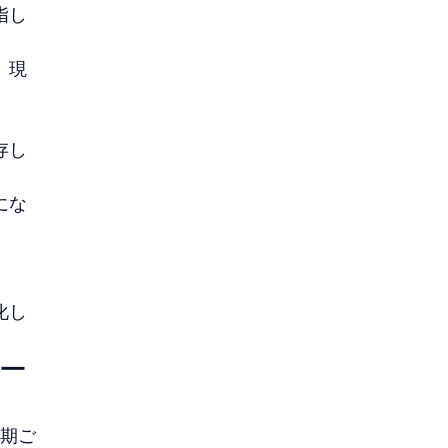
指し
、現
存し
にな
化し
ネー
半期ご