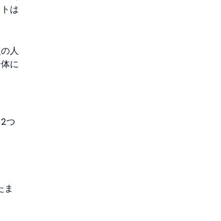
ストは
次の人
全体に
2つ
たま