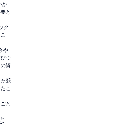
かか
必要と
ック
とこ
。
今や
結びつ
次の資
した競
ったこ
期ごと
よ