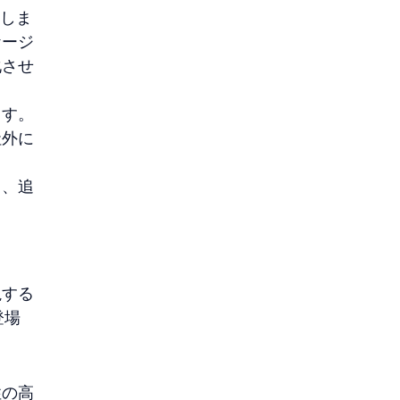
換しま
ケージ
化させ
ます。
社外に
し、追
視する
登場
。
性の高