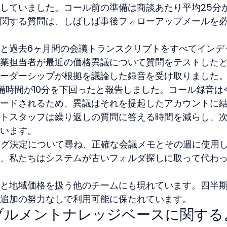
していました。コール前の準備は商談あたり平均25分
関する質問は、しばしば事後フォローアップメールを
と過去6ヶ月間の会議トランスクリプトをすべてインデ
業担当者が最近の価格異議について質問をテストした
ーダーシップが根拠を議論した録音を受け取りました
備時間が10分を下回ったと報告しました。コール録音は
ードされるため、異議はそれを提起したアカウントに
トスタッフは繰り返しの質問に答える時間を減らし、
います。
ング決定について尋ね、正確な会議メモとその週に使用
、私たちはシステムが古いフォルダ探しに取って代わ
と地域価格を扱う他のチームにも現れています。四半
追加の努力なしで利用可能に保たれています。
ブルメントナレッジベースに関する