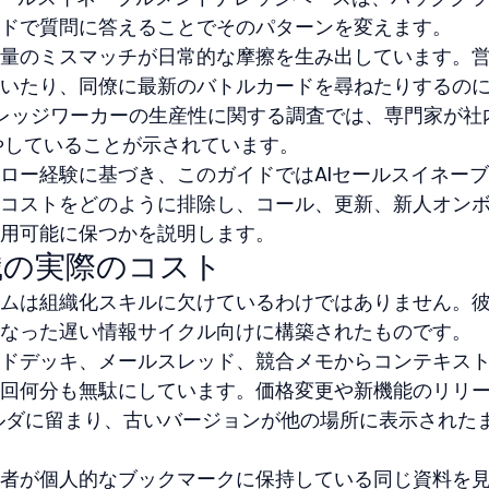
ドで質問に答えることでそのパターンを変えます。
量のミスマッチが日常的な摩擦を生み出しています。
いたり、同僚に最新のバトルカードを尋ねたりするの
のナレッジワーカーの生産性に関する調査では、専門家が社
やしていることが示されています。
ロー経験に基づき、このガイドではAIセールスイネー
コストをどのように排除し、コール、更新、新人オン
用可能に保つかを説明します。
識の実際のコスト
ムは組織化スキルに欠けているわけではありません。
なった遅い情報サイクル向けに構築されたものです。
ドデッキ、メールスレッド、競合メモからコンテキス
回何分も無駄にしています。価格変更や新機能のリリ
ルダに留まり、古いバージョンが他の場所に表示された
者が個人的なブックマークに保持している同じ資料を