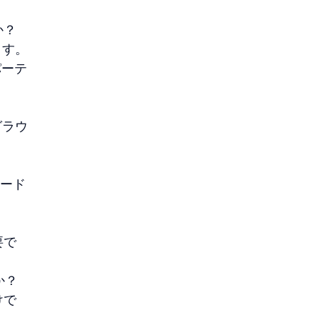
か？
ます。
パーテ
グラウ
。
ロード
要で
か？
けで