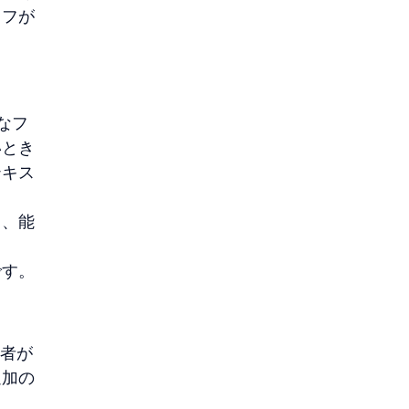
ッフが
。
なフ
いとき
テキス
き、能
です。
当者が
追加の