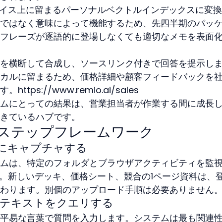
デバイス上に留まるパーソナルベクトルインデックスに変
ではなく意味によって機能するため、先四半期のパッ
フレーズが逐語的に登場しなくても適切なメモを表面
を横断して合成し、ソースリンク付きで回答を提示し
カルに留まるため、価格詳細や顧客フィードバックを
ps://www.remio.ai/sales
ムにとっての結果は、営業担当者が作業する間に成長
きているハブです。
3ステップフレームワーク
的にキャプチャする
ムは、特定のフォルダとブラウザアクティビティを監
ます。新しいデッキ、価格シート、競合の1ページ資料は、
わります。別個のアップロード手順は必要ありません
ンテキストをクエリする
平易な言葉で質問を入力します。システムは最も関連