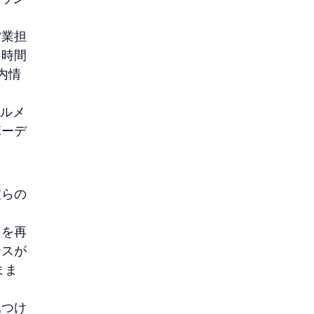
営業担
に時間
内情
ブルメ
ボーデ
彼らの
トを再
ースが
まま
見つけ