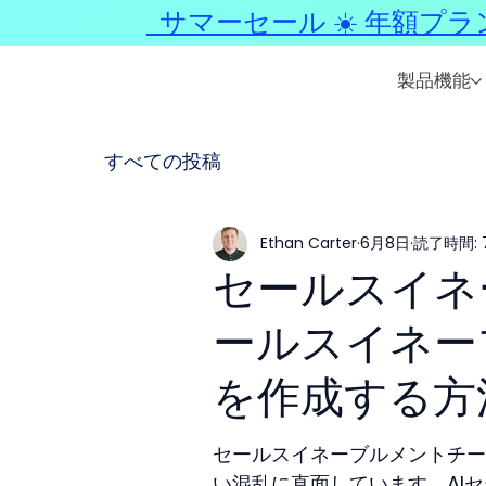
サマーセール ☀️ 年額プラ
製品機能
すべての投稿
Ethan Carter
6月8日
読了時間: 
セールスイネ
ールスイネー
を作成する方
セールスイネーブルメントチー
い混乱に直面しています。AI