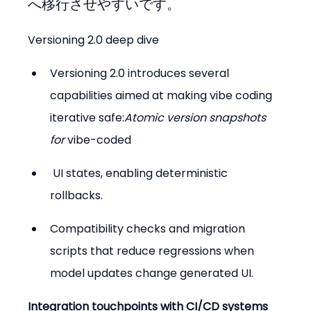
へ移行させやすいです。
Versioning 2.0 deep dive
Versioning 2.0 introduces several 
capabilities aimed at making vibe coding 
iterative safe:
Atomic version snapshots 
for 
vibe-coded
 UI states, enabling deterministic 
rollbacks.
Compatibility checks and migration 
scripts that reduce regressions when 
model updates change generated UI.
Integration touchpoints with CI/CD systems 