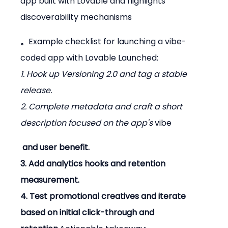
app built with Lovable and highlights 
discoverability mechanisms
。
Example checklist for launching a vibe-
coded app with Lovable Launched:
1. Hook up Versioning 2.0 and tag a stable 
release.

2. Complete metadata and craft a short 
description focused on the app's 
vibe
 and user benefit.

3. Add analytics hooks and retention 
measurement.

4. Test promotional creatives and iterate 
based on initial click-through and 