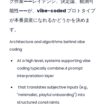
グ作業——レイテンシ、決定論、観測可
能性——が、vibe-coded プロトタイプ
が本番資産になれるかどうかを決めま
す。
Architecture and algorithms behind vibe 
coding
At a high level, systems supporting vibe 
coding typically combine:
A 
prompt 
interpretation layer
 that translates subjective inputs (e.g., 
"minimalist, playful onboarding") into 
structured constraints.