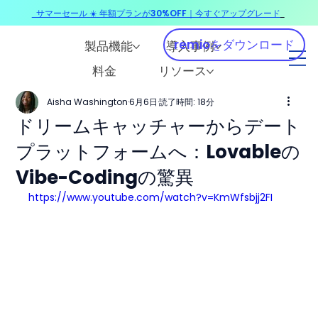
サマーセール ☀️ 年額プランが30%OFF｜今すぐアップグレード
​
remioをダウンロード
製品機能
導入事例
料金
リソース
Aisha Washington
6月6日
読了時間: 18分
ドリームキャッチャーからデート
プラットフォームへ：Lovableの
Vibe-Codingの驚異
https://www.youtube.com/watch?v=KmWfsbjj2FI