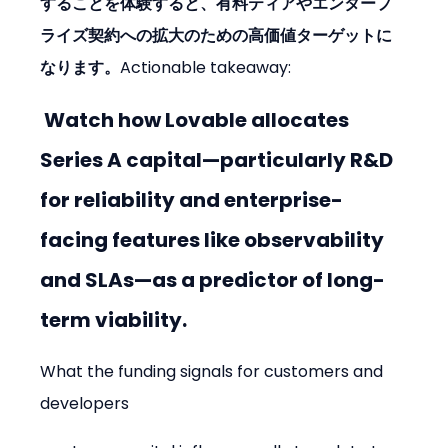
することを体験すると、有料ティアやエンタープ
ライズ契約への拡大のための高価値ターゲットに
なります。
Actionable takeaway:
 Watch how Lovable allocates 
Series A capital—particularly R&D 
for reliability and enterprise-
facing features like observability 
and SLAs—as a predictor of long-
term viability.
What the funding signals for customers and 
developers