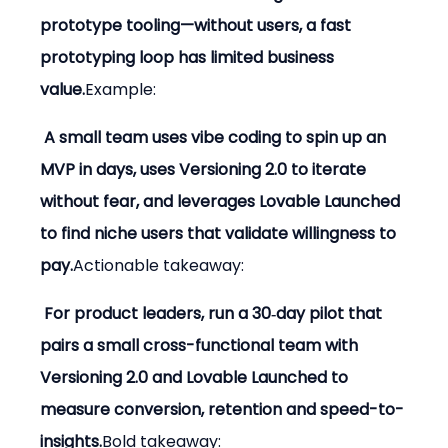
prototype tooling—without users, a fast 
prototyping loop has limited business 
value.
Example:
 A small team uses vibe coding to spin up an 
MVP in days, uses Versioning 2.0 to iterate 
without fear, and leverages Lovable Launched 
to find niche users that validate willingness to 
pay.
Actionable takeaway:
 For product leaders, run a 30‑day pilot that 
pairs a small cross-functional team with 
Versioning 2.0 and Lovable Launched to 
measure conversion, retention and speed-to-
insights.
Bold takeaway: