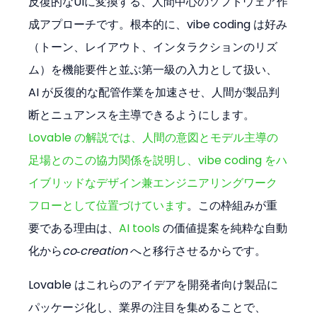
反復的なUIに変換する、人間中心のソフトウェア作
成アプローチです。根本的に、vibe coding は好み
（トーン、レイアウト、インタラクションのリズ
ム）を機能要件と並ぶ第一級の入力として扱い、
AI が反復的な配管作業を加速させ、人間が製品判
断とニュアンスを主導できるようにします。
Lovable の解説では、人間の意図とモデル主導の
足場とのこの協力関係を説明し、vibe coding をハ
イブリッドなデザイン兼エンジニアリングワーク
フローとして位置づけています
。この枠組みが重
要である理由は、
AI tools
 の価値提案を純粋な自動
化から
co‑creation
 へと移行させるからです。
Lovable はこれらのアイデアを開発者向け製品に
パッケージ化し、業界の注目を集めることで、