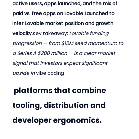
active users, apps launched, and the mix of 
paid vs. free apps on Lovable Launched to 
infer Lovable market position and growth 
velocity.
Key takeaway:
 Lovable funding 
progression — from $15M seed momentum to 
a Series A $200 million — is a clear market 
signal that investors expect significant 
upside in 
vibe coding
 platforms that combine 
tooling, distribution and 
developer ergonomics.