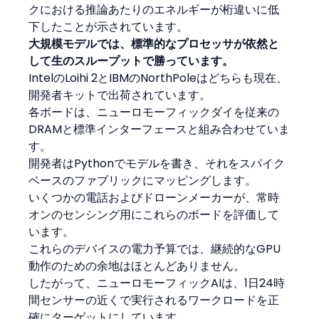
クにおける推論あたりのエネルギーが桁違いに低
下したことが示されています。
大規模モデルでは、標準的なプロセッサが依然と
して生のスループットで勝っています。
IntelのLoihi 2とIBMのNorthPoleはどちらも現在、
開発者キットで出荷されています。
各ボードは、ニューロモーフィックダイを従来の
DRAMと標準インターフェースと組み合わせていま
す。
開発者はPythonでモデルを書き、それをスパイク
ベースのファブリックにマッピングします。
いくつかの電話およびドローンメーカーが、常時
オンのセンシング用にこれらのボードを評価して
います。
これらのデバイスの電力予算では、継続的なGPU
動作のための余地はほとんどありません。
したがって、ニューロモーフィックAIは、1日24時
間センサーの近くで実行されるワークロードを正
確にターゲットにしています。