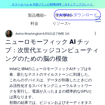
サマーセール ☀️ 年額プランが30%OFF｜今すぐアップグレード
​
remioをダウンロード
製品機能
導入事例
料金
リソース
Aisha Washington
6月5日
読了時間: 2分
ニューロモーフィック AI チッ
プ：次世代エッジコンピューティ
ングのための脳の模倣
IntelとIBMのニューロモーフィックAIチップは今
春、新たなテストのマイルストーンに到達した。
これらのデバイスは、データが到着したときにの
み活性化するスパイキングニューラルネットワー
クを実行し、電源が入ったままの標準的なGPUと
は異なります。
初期の結果では、ビジョンおよびオーディオタス