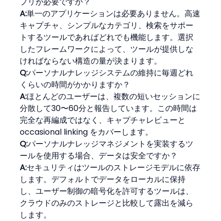
プリが必要ですか？
A:
単一のアプリケーションは必要ありません。高速
キャプチャ、シンプルなカテゴリ、検索をサポー
トするツールであればどれでも機能します。選択
したフレームワークによって、ツールが提供しな
ければならない構造の量が決まります。
Q:
パーソナルナレッジシステムの維持に毎週どれ
くらいの時間がかかりますか？
A:
ほとんどのユーザーは、複数の短いセッションに
分散して30〜60分と報告しています。この時間は
完全な再編成ではなく、キャプチャレビューと 
occasional linking をカバーします。
Q:
パーソナルナレッジマネジメントを実装するツ
ールを使用する場合、データは安全ですか？
A:
セキュリティはツールのストレージモデルに依存
します。デフォルトでデータをローカルに保持
し、ユーザー制御の暗号化を許可するツールは、
クラウドのみのストレージと比較して露出を減ら
します。