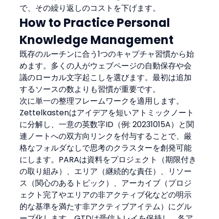
で、その繰り返しのコストを下げます。
How to Practice Personal 
Knowledge Management
既存のルーチンに合う1つのキャプチャ習慣から始
めます。多くの人がウェブページの自動保存や会
議のローカル文字起こしを選びます。最初は追加
するソースの数よりも習慣が重要です。
次に単一の整理フレームワークを適用します。
Zettelkastenはアイデアを短いアトミックノート
に分解し、一意の英数字ID（例: 20231015A）と関
連ノートへの双方向リンクを付与することで、厳
格なフォルダなしで思考のクラスターを創発可能
にします。PARAは資料をプロジェクト（期限付き
の取り組み）、エリア（継続的な責任）、リソー
ス（関心のあるトピック）、アーカイブ（プロジ
ェクト完了やエリアの非アクティブ化などの明示
的な基準を満たす非アクティブアイテム）にグル
ープ化します。GTDは受信トレイを保持し、各ア