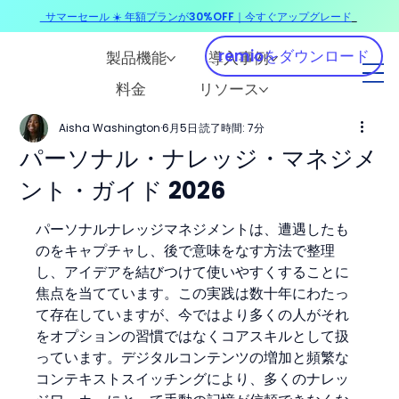
サマーセール ☀️ 年額プランが30%OFF｜今すぐアップグレード
​
remioをダウンロード
製品機能
導入事例
料金
リソース
Aisha Washington
6月5日
読了時間: 7分
パーソナル・ナレッジ・マネジメ
ント・ガイド 2026
パーソナルナレッジマネジメントは、遭遇したも
のをキャプチャし、後で意味をなす方法で整理
し、アイデアを結びつけて使いやすくすることに
焦点を当てています。この実践は数十年にわたっ
て存在していますが、今ではより多くの人がそれ
をオプションの習慣ではなくコアスキルとして扱
っています。デジタルコンテンツの増加と頻繁な
コンテキストスイッチングにより、多くのナレッ