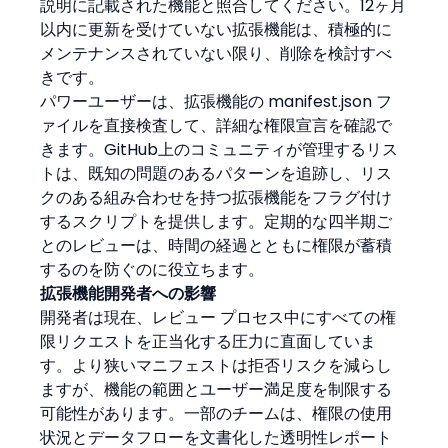
説明に記載された機能と照合してください。12ヶ月
以内に更新を受けていない拡張機能は、積極的に
メンテナンスされていない限り、削除を検討すべ
きです。
パワーユーザーは、拡張機能の manifest.json フ
ァイルを直接検査して、詳細な権限宣言を確認で
きます。GitHub上のコミュニティが管理するリス
トは、既知の問題のあるパターンを追跡し、リス
クのある組み合わせを持つ拡張機能をフラグ付け
するスクリプトを提供します。定期的な四半期ご
とのレビューは、時間の経過とともに権限が蓄積
するのを防ぐのに役立ちます。
拡張機能開発者への影響
開発者は現在、レビュー プロセス中にすべての権
限リクエストを正当化する圧力に直面していま
す。より狭いマニフェストは拒否リスクを減らし
ますが、機能の範囲とユーザー満足度を制限する
可能性があります。一部のチームは、権限の使用
状況とデータフローを文書化した透明性レポート