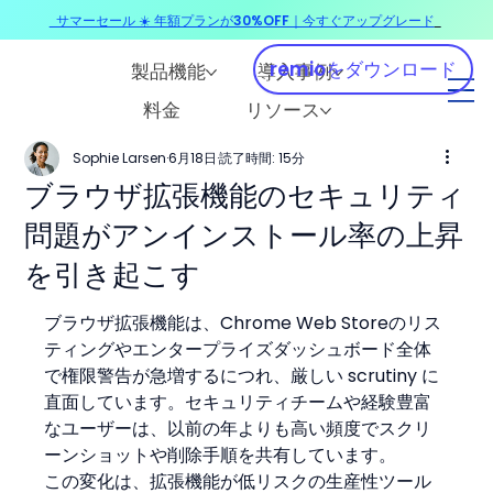
サマーセール ☀️ 年額プランが30%OFF｜今すぐアップグレード
​
remioをダウンロード
製品機能
導入事例
料金
リソース
Sophie Larsen
6月18日
読了時間: 15分
ブラウザ拡張機能のセキュリティ
問題がアンインストール率の上昇
を引き起こす
ブラウザ拡張機能は、Chrome Web Storeのリス
ティングやエンタープライズダッシュボード全体
で権限警告が急増するにつれ、厳しい scrutiny に
直面しています。セキュリティチームや経験豊富
なユーザーは、以前の年よりも高い頻度でスクリ
ーンショットや削除手順を共有しています。
この変化は、拡張機能が低リスクの生産性ツール