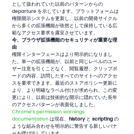
として扱われていた以前のパターンからの 
departure を示しています。プラットフォームは
権限開示システムを更新し、以前の開発サイクル
から多くの拡張機能が依然として保持している広
範なアクセス要求を露呈させています。
今、ブラウザ拡張機能のセキュリティが重要な理
由
権限インターフェースはより明示的になりまし
た。単一の拡張機能が、以前と同じレベルのユー
ザー注意を引くことなく、閲覧履歴、クリップボ
ードの内容、訪問したすべてのサイトへのアクセ
スを要求できます。最近のストアポリシー更新に
より、より明確なラベル付けが求められ、この変
更により、以前は技術的な開示に隠れていた長年
のアクセスパターンが表面化しました。
Chrome’s permission warnings 
documentation
 は現在、
history
 と 
scripting
 の
ような組み合わせを明示的に警告する新しいバナ
ーを呼び出しています。