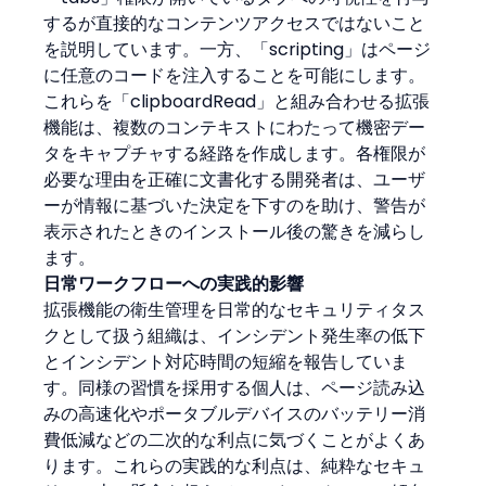
するが直接的なコンテンツアクセスではないこと
を説明しています。一方、「scripting」はページ
に任意のコードを注入することを可能にします。
これらを「clipboardRead」と組み合わせる拡張
機能は、複数のコンテキストにわたって機密デー
タをキャプチャする経路を作成します。各権限が
必要な理由を正確に文書化する開発者は、ユーザ
ーが情報に基づいた決定を下すのを助け、警告が
表示されたときのインストール後の驚きを減らし
ます。
日常ワークフローへの実践的影響
拡張機能の衛生管理を日常的なセキュリティタス
クとして扱う組織は、インシデント発生率の低下
とインシデント対応時間の短縮を報告していま
す。同様の習慣を採用する個人は、ページ読み込
みの高速化やポータブルデバイスのバッテリー消
費低減などの二次的な利点に気づくことがよくあ
ります。これらの実践的な利点は、純粋なセキュ