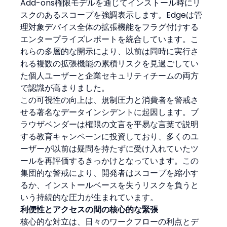
Add-ons権限モデルを通じてインストール時にリ
スクのあるスコープを強調表示します。Edgeは管
理対象デバイス全体の拡張機能をフラグ付けする
エンタープライズレポートを統合しています。こ
れらの多層的な開示により、以前は同時に実行さ
れる複数の拡張機能の累積リスクを見過ごしてい
た個人ユーザーと企業セキュリティチームの両方
で認識が高まりました。
この可視性の向上は、規制圧力と消費者を警戒さ
せる著名なデータインシデントに起因します。ブ
ラウザベンダーは権限の文言を平易な言葉で説明
する教育キャンペーンに投資しており、多くのユ
ーザーが以前は疑問を持たずに受け入れていたツ
ールを再評価するきっかけとなっています。この
集団的な警戒により、開発者はスコープを縮小す
るか、インストールベースを失うリスクを負うと
いう持続的な圧力が生まれています。
利便性とアクセスの間の核心的な緊張
核心的な対立は、日々のワークフローの利点とデ