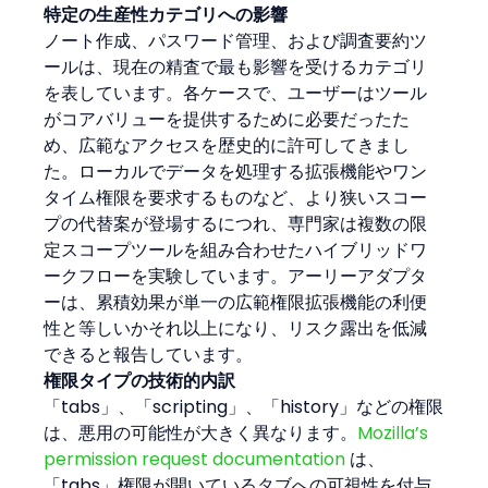
特定の生産性カテゴリへの影響
ノート作成、パスワード管理、および調査要約ツ
ールは、現在の精査で最も影響を受けるカテゴリ
を表しています。各ケースで、ユーザーはツール
がコアバリューを提供するために必要だったた
め、広範なアクセスを歴史的に許可してきまし
た。ローカルでデータを処理する拡張機能やワン
タイム権限を要求するものなど、より狭いスコー
プの代替案が登場するにつれ、専門家は複数の限
定スコープツールを組み合わせたハイブリッドワ
ークフローを実験しています。アーリーアダプタ
ーは、累積効果が単一の広範権限拡張機能の利便
性と等しいかそれ以上になり、リスク露出を低減
できると報告しています。
権限タイプの技術的内訳
「tabs」、「scripting」、「history」などの権限
は、悪用の可能性が大きく異なります。
Mozilla’s 
permission request documentation
 は、
「tabs」権限が開いているタブへの可視性を付与