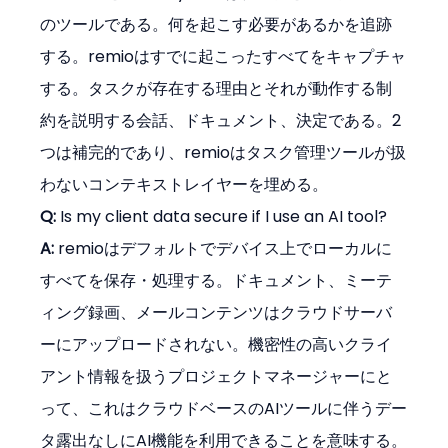
のツールである。何を起こす必要があるかを追跡
する。remioはすでに起こったすべてをキャプチャ
する。タスクが存在する理由とそれが動作する制
約を説明する会話、ドキュメント、決定である。2
つは補完的であり、remioはタスク管理ツールが扱
わないコンテキストレイヤーを埋める。
Q:
 Is my client data secure if I use an AI tool?
A:
 remioはデフォルトでデバイス上でローカルに
すべてを保存・処理する。ドキュメント、ミーテ
ィング録画、メールコンテンツはクラウドサーバ
ーにアップロードされない。機密性の高いクライ
アント情報を扱うプロジェクトマネージャーにと
って、これはクラウドベースのAIツールに伴うデー
タ露出なしにAI機能を利用できることを意味する。