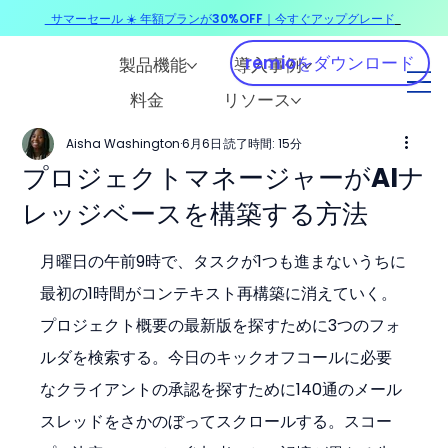
サマーセール ☀️ 年額プランが30%OFF｜今すぐアップグレード
​
remioをダウンロード
製品機能
導入事例
料金
リソース
Aisha Washington
6月6日
読了時間: 15分
プロジェクトマネージャーがAIナ
レッジベースを構築する方法
月曜日の午前9時で、タスクが1つも進まないうちに
最初の1時間がコンテキスト再構築に消えていく。
プロジェクト概要の最新版を探すために3つのフォ
ルダを検索する。今日のキックオフコールに必要
なクライアントの承認を探すために140通のメール
スレッドをさかのぼってスクロールする。スコー