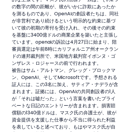
の数字の間の距離が、彼がいかに詐欺にあったか
を測るものであり、OpenAIの創設者たちは、同社
が非営利であり続けるという明示的な約束に基づ
いて彼の初期の寄付を受け入れ、その後その約束
を基盤に3400億ドルの商業企業を築いたと主張し
ています。openaiの訴訟は4月27日に始まり、陪
審員選定は午前8時にカリフォルニア州オークラン
ドの連邦裁判所で、米国地方裁判官イボンヌ・ゴ
ンザレス・ロジャースの前で行われます。
被告はサム・アルトマン、グレッグ・ブロックマ
ン、OpenAI、そしてMicrosoftです。予想される
証人には、この3名に加え、サティア・ナデラが含
まれます。証拠には、OpenAIの共同創設者の1人
が「それは嘘だった」という言葉を書いたプライ
ベートな日記のエントリーが含まれます。損害賠
償額の1340億ドルは、マスク氏の弁護士が、彼が
資金提供を支援した仕事から不当に得られた利益
を表していると述べており、もはやマスク氏が自