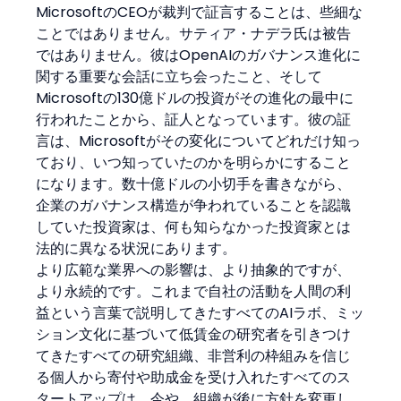
MicrosoftのCEOが裁判で証言することは、些細な
ことではありません。サティア・ナデラ氏は被告
ではありません。彼はOpenAIのガバナンス進化に
関する重要な会話に立ち会ったこと、そして
Microsoftの130億ドルの投資がその進化の最中に
行われたことから、証人となっています。彼の証
言は、Microsoftがその変化についてどれだけ知っ
ており、いつ知っていたのかを明らかにすること
になります。数十億ドルの小切手を書きながら、
企業のガバナンス構造が争われていることを認識
していた投資家は、何も知らなかった投資家とは
法的に異なる状況にあります。
より広範な業界への影響は、より抽象的ですが、
より永続的です。これまで自社の活動を人間の利
益という言葉で説明してきたすべてのAIラボ、ミッ
ション文化に基づいて低賃金の研究者を引きつけ
てきたすべての研究組織、非営利の枠組みを信じ
る個人から寄付や助成金を受け入れたすべてのス
タートアップは、今や、組織が後に方針を変更し