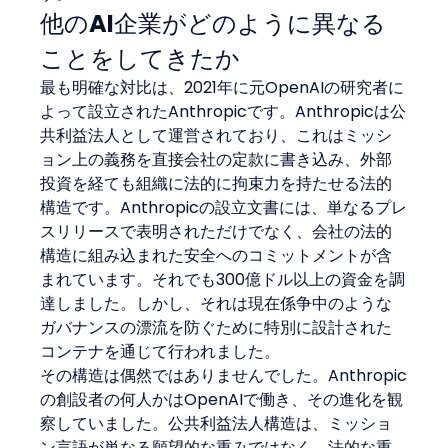
他のAI企業がどのように異なる
ことをしてきたか
最も明確な対比は、2021年に元OpenAIの研究者に
よって設立されたAnthropicです。Anthropicは公
共利益法人として運営されており、これはミッシ
ョン上の義務を直接会社の定款に書き込み、外部
投資を経ても組織に法的に拘束力を持たせる法的
構造です。Anthropicの設立文書には、単なるプレ
スリリースで表明されただけでなく、会社の法的
構造に組み込まれた安全へのコミットメントが含
まれています。それでも300億ドル以上の資金を調
達しました。しかし、それは現在係争中のような
ガバナンスの漂流を防ぐために特別に設計された
コンテナを通じて行われました。
その構造は偶然ではありませんでした。Anthropic
の創設者の何人かはOpenAIで働き、その進化を観
察していました。公共利益法人構造は、ミッショ
ン言語が単なる願望的な重みではなく、法的な重