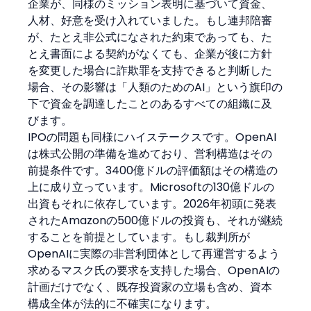
企業が、同様のミッション表明に基づいて資金、
人材、好意を受け入れていました。もし連邦陪審
が、たとえ非公式になされた約束であっても、た
とえ書面による契約がなくても、企業が後に方針
を変更した場合に詐欺罪を支持できると判断した
場合、その影響は「人類のためのAI」という旗印の
下で資金を調達したことのあるすべての組織に及
びます。
IPOの問題も同様にハイステークスです。OpenAI
は株式公開の準備を進めており、営利構造はその
前提条件です。3400億ドルの評価額はその構造の
上に成り立っています。Microsoftの130億ドルの
出資もそれに依存しています。2026年初頭に発表
されたAmazonの500億ドルの投資も、それが継続
することを前提としています。もし裁判所が
OpenAIに実際の非営利団体として再運営するよう
求めるマスク氏の要求を支持した場合、OpenAIの
計画だけでなく、既存投資家の立場も含め、資本
構成全体が法的に不確実になります。