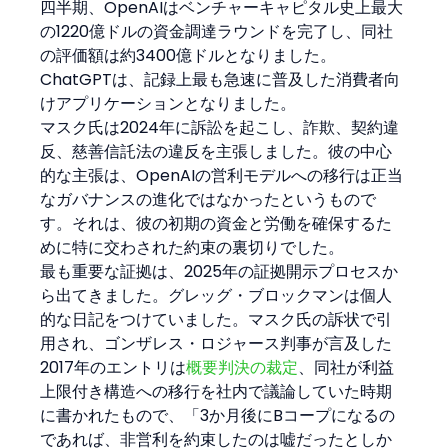
四半期、OpenAIはベンチャーキャピタル史上最大
の1220億ドルの資金調達ラウンドを完了し、同社
の評価額は約3400億ドルとなりました。
ChatGPTは、記録上最も急速に普及した消費者向
けアプリケーションとなりました。
マスク氏は2024年に訴訟を起こし、詐欺、契約違
反、慈善信託法の違反を主張しました。彼の中心
的な主張は、OpenAIの営利モデルへの移行は正当
なガバナンスの進化ではなかったというもので
す。それは、彼の初期の資金と労働を確保するた
めに特に交わされた約束の裏切りでした。
最も重要な証拠は、2025年の証拠開示プロセスか
ら出てきました。グレッグ・ブロックマンは個人
的な日記をつけていました。マスク氏の訴状で引
用され、ゴンザレス・ロジャース判事が言及した
2017年のエントリは
概要判決の裁定
、同社が利益
上限付き構造への移行を社内で議論していた時期
に書かれたもので、「3か月後にBコープになるの
であれば、非営利を約束したのは嘘だったとしか