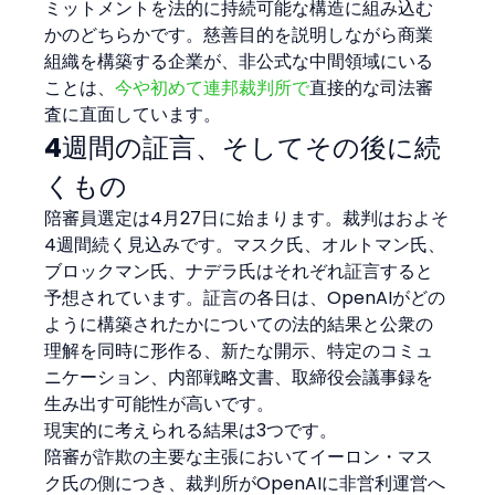
ミットメントを法的に持続可能な構造に組み込む
かのどちらかです。慈善目的を説明しながら商業
組織を構築する企業が、非公式な中間領域にいる
ことは、
今や初めて連邦裁判所で
直接的な司法審
査に直面しています。
4週間の証言、そしてその後に続
くもの
陪審員選定は4月27日に始まります。裁判はおよそ
4週間続く見込みです。マスク氏、オルトマン氏、
ブロックマン氏、ナデラ氏はそれぞれ証言すると
予想されています。証言の各日は、OpenAIがどの
ように構築されたかについての法的結果と公衆の
理解を同時に形作る、新たな開示、特定のコミュ
ニケーション、内部戦略文書、取締役会議事録を
生み出す可能性が高いです。
現実的に考えられる結果は3つです。
陪審が詐欺の主要な主張においてイーロン・マス
ク氏の側につき、裁判所がOpenAIに非営利運営へ