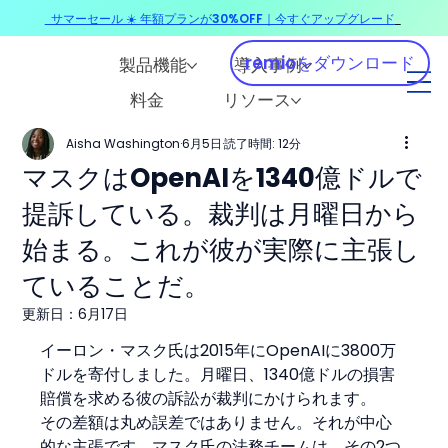
サマーセール ☀️ 年額プランが30%OFF｜今すぐアップグレード
​
remioをダウンロード
製品機能
導入事例
料金
リソース
Aisha Washington
6月5日
読了時間: 12分
マスクはOpenAIを1340億ドルで
提訴している。裁判は月曜日から
始まる。これが彼が実際に主張し
ていることだ。
更新日：
6月17日
イーロン・マスク氏は2015年にOpenAIに3800万
ドルを寄付しました。月曜日、1340億ドルの損害
賠償を求める彼の訴訟が裁判にかけられます。
その差額は丸め誤差ではありません。それが中心
的な主張です。マスク氏の法務チームは、その2つ