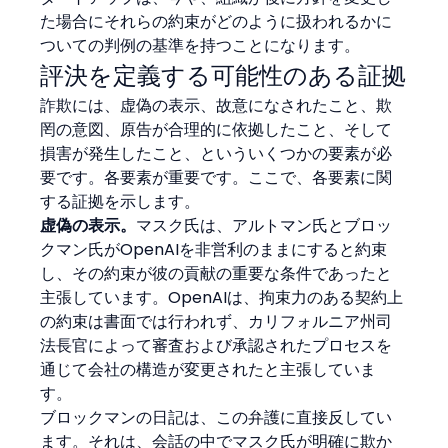
た場合にそれらの約束がどのように扱われるかに
ついての判例の基準を持つことになります。
評決を定義する可能性のある証拠
詐欺には、虚偽の表示、故意になされたこと、欺
罔の意図、原告が合理的に依拠したこと、そして
損害が発生したこと、といういくつかの要素が必
要です。各要素が重要です。ここで、各要素に関
する証拠を示します。
虚偽の表示。
マスク氏は、アルトマン氏とブロッ
クマン氏がOpenAIを非営利のままにすると約束
し、その約束が彼の貢献の重要な条件であったと
主張しています。OpenAIは、拘束力のある契約上
の約束は書面では行われず、カリフォルニア州司
法長官によって審査および承認されたプロセスを
通じて会社の構造が変更されたと主張していま
す。
ブロックマンの日記は、この弁護に直接反してい
ます。それは、会話の中でマスク氏が明確に欺か