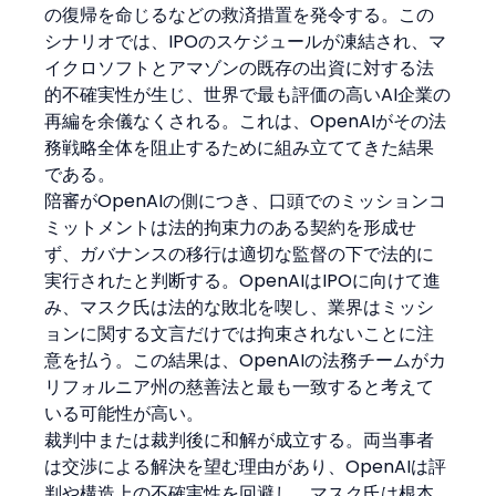
の復帰を命じるなどの救済措置を発令する。この
シナリオでは、IPOのスケジュールが凍結され、マ
イクロソフトとアマゾンの既存の出資に対する法
的不確実性が生じ、世界で最も評価の高いAI企業の
再編を余儀なくされる。これは、OpenAIがその法
務戦略全体を阻止するために組み立ててきた結果
である。
陪審がOpenAIの側につき、口頭でのミッションコ
ミットメントは法的拘束力のある契約を形成せ
ず、ガバナンスの移行は適切な監督の下で法的に
実行されたと判断する。OpenAIはIPOに向けて進
み、マスク氏は法的な敗北を喫し、業界はミッシ
ョンに関する文言だけでは拘束されないことに注
意を払う。この結果は、OpenAIの法務チームがカ
リフォルニア州の慈善法と最も一致すると考えて
いる可能性が高い。
裁判中または裁判後に和解が成立する。両当事者
は交渉による解決を望む理由があり、OpenAIは評
判や構造上の不確実性を回避し、マスク氏は根本