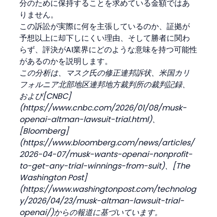
分のために保持することを求めている金額ではあ
りません。
この訴訟が実際に何を主張しているのか、証拠が
予想以上に却下しにくい理由、そして勝者に関わ
らず、評決がAI業界にどのような意味を持つ可能性
があるのかを説明します。
この分析は、マスク氏の修正連邦訴状、米国カリ
フォルニア北部地区連邦地方裁判所の裁判記録、
および[CNBC]
(https://www.cnbc.com/2026/01/08/musk-
openai-altman-lawsuit-trial.html)、
[Bloomberg]
(https://www.bloomberg.com/news/articles/
2026-04-07/musk-wants-openai-nonprofit-
to-get-any-trial-winnings-from-suit)、[The 
Washington Post]
(https://www.washingtonpost.com/technolog
y/2026/04/23/musk-altman-lawsuit-trial-
openai/)からの報道に基づいています。