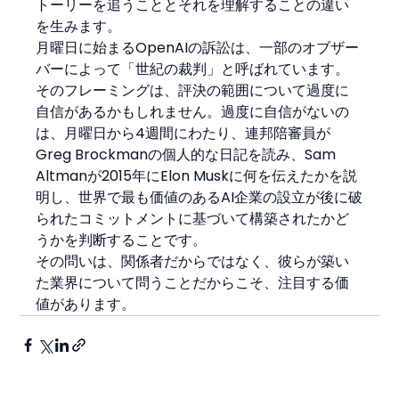
トーリーを追うこととそれを理解することの違い
を生みます。
月曜日に始まるOpenAIの訴訟は、一部のオブザー
バーによって「世紀の裁判」と呼ばれています。
そのフレーミングは、評決の範囲について過度に
自信があるかもしれません。過度に自信がないの
は、月曜日から4週間にわたり、連邦陪審員が
Greg Brockmanの個人的な日記を読み、Sam 
Altmanが2015年にElon Muskに何を伝えたかを説
明し、世界で最も価値のあるAI企業の設立が後に破
られたコミットメントに基づいて構築されたかど
うかを判断することです。
その問いは、関係者だからではなく、彼らが築い
た業界について問うことだからこそ、注目する価
値があります。