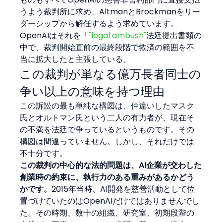
うよう裁判所に求め、AltmanとBrockmanをリー
ダーシップから解任するよう求めています。
OpenAIはそれを「
"legal ambush"
法廷提出書類の
中で、裁判開始直前の最終段階で救済の範囲を不
当に拡大したと主張している。
この裁判が単なる億万長者同士の
争い以上の意味を持つ理由
この訴訟の最も単純な構図は、仲違いしたマスク
氏とオルトマン氏という二人の有力者が、現在そ
の不満を法廷で争っているというものです。その
構図は間違っていません。しかし、それだけでは
不十分です。
この裁判の中心的な法的問題は、AI企業が交わした
創業時の約束に、執行力のある重みがあるかどう
かです。
2015年当時、AI開発を慈善活動として位
置づけていたのはOpenAIだけではありませんでし
た。その時期、数十の組織、研究室、初期段階の