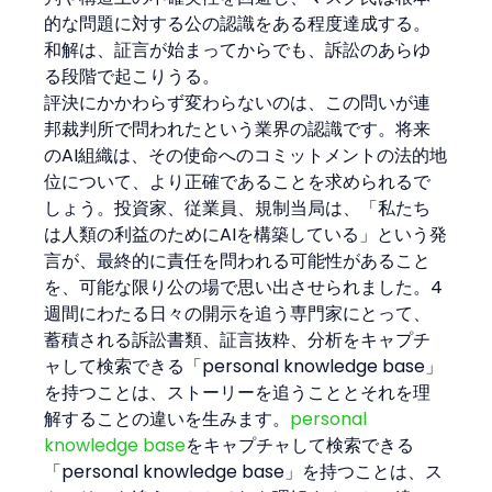
的な問題に対する公の認識をある程度達成する。
和解は、証言が始まってからでも、訴訟のあらゆ
る段階で起こりうる。
評決にかかわらず変わらないのは、この問いが連
邦裁判所で問われたという業界の認識です。将来
のAI組織は、その使命へのコミットメントの法的地
位について、より正確であることを求められるで
しょう。投資家、従業員、規制当局は、「私たち
は人類の利益のためにAIを構築している」という発
言が、最終的に責任を問われる可能性があること
を、可能な限り公の場で思い出させられました。4
週間にわたる日々の開示を追う専門家にとって、
蓄積される訴訟書類、証言抜粋、分析をキャプチ
ャして検索できる「personal knowledge base」
を持つことは、ストーリーを追うこととそれを理
解することの違いを生みます。
personal 
knowledge base
をキャプチャして検索できる
「personal knowledge base」を持つことは、ス