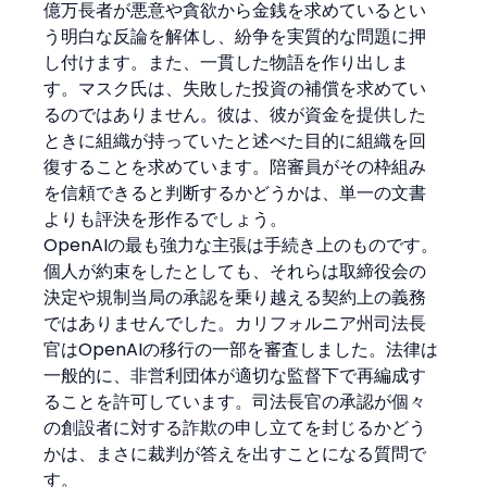
億万長者が悪意や貪欲から金銭を求めているとい
う明白な反論を解体し、紛争を実質的な問題に押
し付けます。また、一貫した物語を作り出しま
す。マスク氏は、失敗した投資の補償を求めてい
るのではありません。彼は、彼が資金を提供した
ときに組織が持っていたと述べた目的に組織を回
復することを求めています。陪審員がその枠組み
を信頼できると判断するかどうかは、単一の文書
よりも評決を形作るでしょう。
OpenAIの最も強力な主張は手続き上のものです。
個人が約束をしたとしても、それらは取締役会の
決定や規制当局の承認を乗り越える契約上の義務
ではありませんでした。カリフォルニア州司法長
官はOpenAIの移行の一部を審査しました。法律は
一般的に、非営利団体が適切な監督下で再編成す
ることを許可しています。司法長官の承認が個々
の創設者に対する詐欺の申し立てを封じるかどう
かは、まさに裁判が答えを出すことになる質問で
す。