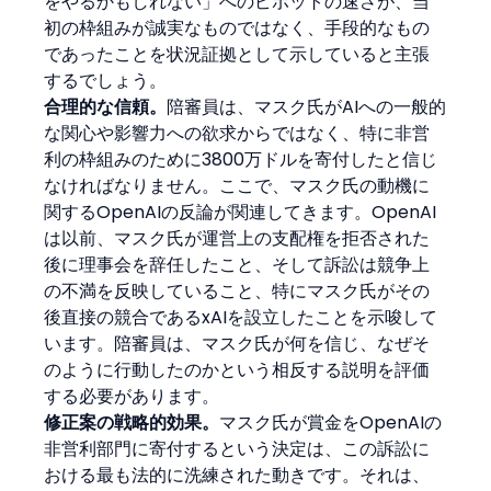
をやるかもしれない」へのピボットの速さが、当
初の枠組みが誠実なものではなく、手段的なもの
であったことを状況証拠として示していると主張
するでしょう。
合理的な信頼。
陪審員は、マスク氏がAIへの一般的
な関心や影響力への欲求からではなく、特に非営
利の枠組みのために3800万ドルを寄付したと信じ
なければなりません。ここで、マスク氏の動機に
関するOpenAIの反論が関連してきます。OpenAI
は以前、マスク氏が運営上の支配権を拒否された
後に理事会を辞任したこと、そして訴訟は競争上
の不満を反映していること、特にマスク氏がその
後直接の競合であるxAIを設立したことを示唆して
います。陪審員は、マスク氏が何を信じ、なぜそ
のように行動したのかという相反する説明を評価
する必要があります。
修正案の戦略的効果。
マスク氏が賞金をOpenAIの
非営利部門に寄付するという決定は、この訴訟に
おける最も法的に洗練された動きです。それは、