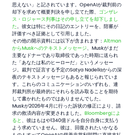
思えない」と記されています。OpenAIが裁判前の
却下を求めて概要判決を申し立てた際、
ゴンザレ
ス・ロジャース判事はその申し立てを却下しまし
た
。彼女は特にその日記のエントリーを、陪審が
評価すべき証拠として引用しました。
その他の開示資料には以下が含まれます：
Altman
からMuskへのテキストメッセージ
、Muskがまだ
主要なドナーであり取締役であった時期に送られ
た「あなたは私のヒーローだ」というメッセー
ジ。裁判で証言する予定のSatya Nadellaからの深
夜のテキストメッセージもあると報じられていま
す。これらのコミュニケーションのいずれも、連
邦裁判所が最終的にそれらを読み取ることを期待
して書かれたものではありませんでした。
Muskが2026年4月に行った訴状の修正により、請
求の救済内容が変更されました。
Bloombergによ
ると
、彼はもはや1340億ドルを自分自身に支払う
よう求めていません。彼は、回復されたいかなる
ものもすべてOpenAIの慈善非営利部門に直接支払