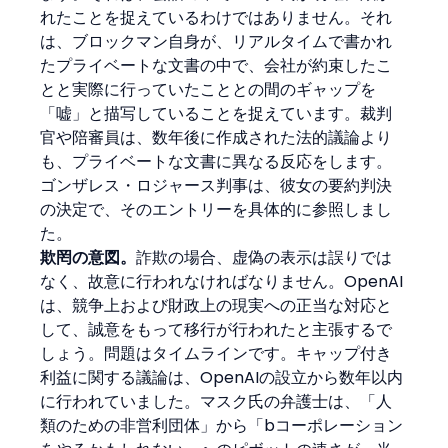
れたことを捉えているわけではありません。それ
は、ブロックマン自身が、リアルタイムで書かれ
たプライベートな文書の中で、会社が約束したこ
とと実際に行っていたこととの間のギャップを
「嘘」と描写していることを捉えています。裁判
官や陪審員は、数年後に作成された法的議論より
も、プライベートな文書に異なる反応をします。
ゴンザレス・ロジャース判事は、彼女の要約判決
の決定で、そのエントリーを具体的に参照しまし
た。
欺罔の意図。
詐欺の場合、虚偽の表示は誤りでは
なく、故意に行われなければなりません。OpenAI
は、競争上および財政上の現実への正当な対応と
して、誠意をもって移行が行われたと主張するで
しょう。問題はタイムラインです。キャップ付き
利益に関する議論は、OpenAIの設立から数年以内
に行われていました。マスク氏の弁護士は、「人
類のための非営利団体」から「bコーポレーション