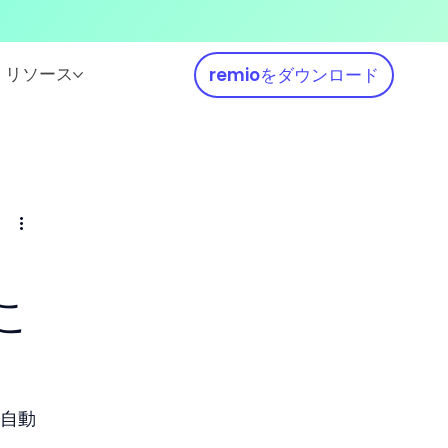
リソース
remioをダウンロード
ト
こ
る自動