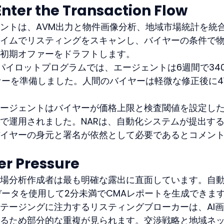
Enter the Transaction Flow
ントは、AVM出力と物件画像分析、地域市場統計を統
イムでリスティングをスキャンし、バイヤーの条件で
初期オファーをドラフトします。
パイロットプログラムでは、エージェントは6週間で34
ファーを準備しました。人間のバイヤーは軽微な修正後に4
ージェントはバイヤーが価格上限と検査閾値を設定し
で運用されました。NARは、自動化システムが提出す
イヤーの身元と署名が依然として必要であるとコメン
er Pressure
場分析作成者は最も明確な露出に直面しています。自
データを使用して2分未満でCMAレポートを生成できま
テージングに注力するリスティングブローカーは、AI
るため部分的な重複が見られます。交渉戦略と地域ネ