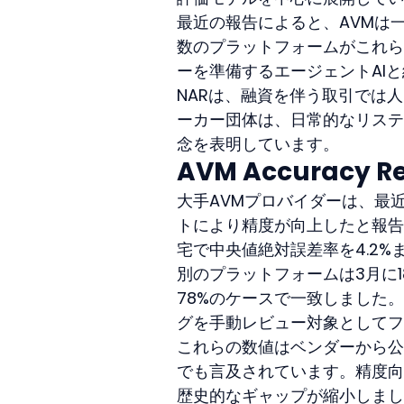
最近の報告によると、AVMは
数のプラットフォームがこれら
ーを準備するエージェントAI
NARは、融資を伴う取引では
ーカー団体は、日常的なリステ
念を表明しています。
AVM Accuracy R
大手AVMプロバイダーは、最
トにより精度が向上したと報告
宅で中央値絶対誤差率を4.2%
別のプラットフォームは3月に
78%のケースで一致しました
グを手動レビュー対象としてフ
これらの数値はベンダーから公
でも言及されています。精度向
歴史的なギャップが縮小しまし