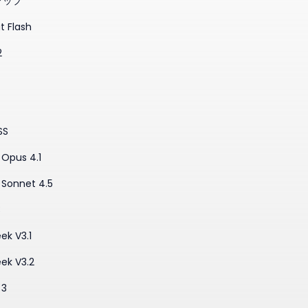
マップ
t Flash
2
SS
Opus 4.1
 Sonnet 4.5
3
ek V3.1
ek V3.2
 3