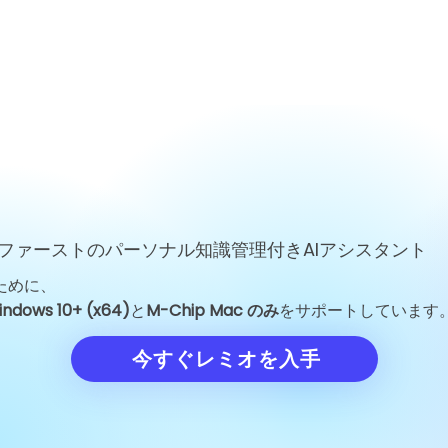
ファーストのパーソナル知識管理付きAIアシスタント
ために、
GoogleのJeff Dean退社：
Unitree Rob
indows 10+ (x64)
と
M-Chip Mac のみ
をサポートしています
一人のエンジニアの離脱がAI
格を150.8元
業界を揺るがした理由
の試金石に
今すぐレミオを入手