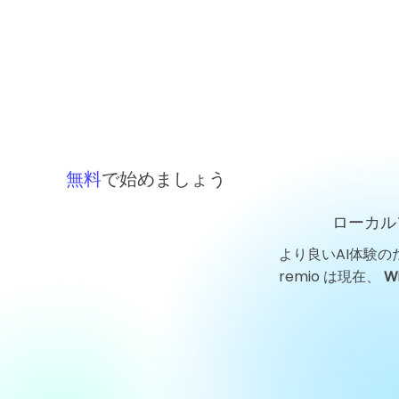
無料
で始めましょう
ローカル
より良いAI体験の
GigaDeviceテクノロジーニ
remio は現在、
W
ュース：チップサイクルが確
信を試すなか、葛衛東氏が株
式を買い増し