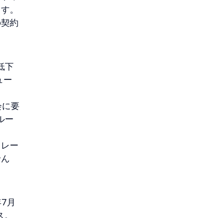
ます。
の契約
低下
ュー
会に要
ルー
トレー
せん
7月
ス。