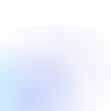
otics、IPO価
。
に設定、評価額