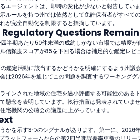
るエージェントは、即時の変化が少ないと報告してい
示ルールを持つ州では依然として免許保有者がすべて
れが完全自動化を制限すると指摘しています。
d Regulatory Questions Remain
や四半期あたり50件未満の成約しかない市場では精度が
ル信頼度スコアが85を下回る場合は補足的な鑑定レビ
無許可の鑑定活動に該当するかどうかを明確にするよう州議
会は2026年を通じてこの問題を調査するワーキンググ
ラインされた地域の住宅を過小評価する可能性のある
て懸念を表明しています。執行措置は発表されていま
住宅機関の公聴会の議題に上がっています。
ext
うかを示す3つのシグナルがあります。第一に、2026年
Mプラットフォームからの第2四半期誤差率更新のリリー