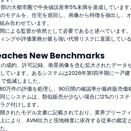
一部の大都市圏で中央値誤差率5%未満を達成しています
のモデルを、住宅を巡回し、画像から特徴を抽出し、
と組み合わせています。
人間による監督が依然として必要であると述べています
ィングや評価業務が最も強い代替リスクに直面してい
eaches New Benchmarks
近の成約、許可記録、衛星画像を含む拡大されたデータ
しています。あるシステムは2026年第1四半期に一戸建
まで低減しました。
180万件の評価を処理し、90日間の確認率が最終販売価
。同じシステムは、類似販売が少ない場合に12%のリステ
ラグ付けします。
開されたモデル文書に記載されており、業界ブリーフ
上により、AVM出力と現地検査に依存する従来の鑑定
た。