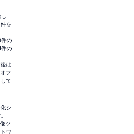
合し
物件を
0件の
1件の
た後は
るオフ
トして
動化シ
す。
画像ツ
ットワ