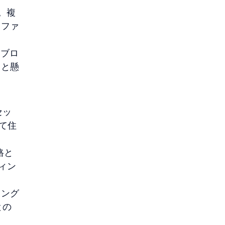
。複
オファ
。ブロ
ると懸
セッ
て住
格と
ィン
ィング
との