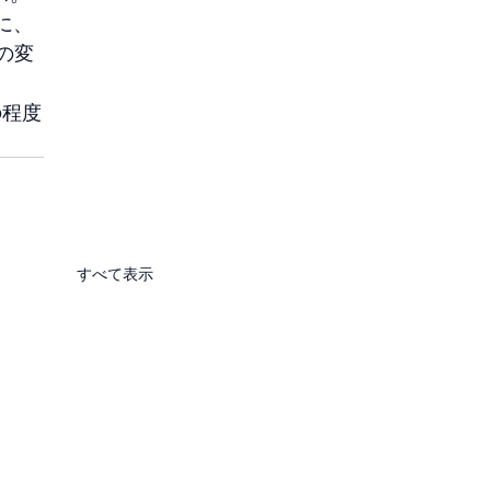
に、
の変
の程度
すべて表示