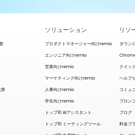
ソリューション
リソ
代替
プロダクトマネージャー向けremio
ダウン
エンジニア向けremio
Chro
営業向けremio
クイッ
マーケティング向けremio
ヘルプ
代替
人事向けremio
コミュ
学生向けremio
プロン
トップ10 AIアシスタント
ブログ
トップ10 ミーティングツール
料金プ