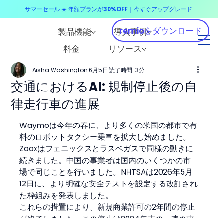
サマーセール ☀️ 年額プランが30%OFF｜今すぐアップグレード
​
remioをダウンロード
製品機能
導入事例
料金
リソース
Aisha Washington
6月5日
読了時間: 3分
交通におけるAI: 規制停止後の自
律走行車の進展
Waymoは今年の春に、より多くの米国の都市で有
料のロボットタクシー乗車を拡大し始めました。
Zooxはフェニックスとラスベガスで同様の動きに
続きました。中国の事業者は国内のいくつかの市
場で同じことを行いました。NHTSAは2026年5月
12日に、より明確な安全テストを設定する改訂され
た枠組みを発表しました。
これらの措置により、新規商業許可の2年間の停止