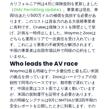
カリフォルニア州は4月に保険規則を更新しました
（
DMV Permitting Update
）。事業者は現在、車
両1台あたり500万ドルの補償を負担する必要があ
ります。このコストは資金力のある大規模事業者
に有利です。Cruiseは保険コストを障壁として挙
げ、計画を一時停止しました。WaymoとZooxは
どちらも運用エリアで一次責任を受け入れていま
す。これにより乗客の不確実性が解消されます。
中国の事業者は自国市場以外で同様の公約をして
いません。
Who leads the AV race
Waymoは最も明確なデータ優位性と最も広い米国
の拠点を持っています。Zooxはハードウェアの信
頼性で同等のペースですが、都市数で遅れていま
す。中国企業はコスト面でより速く動いています
が、米国の規制遵守を証明する必要があります。
次の明確なシグナルは9月にNHTSAが第2四半期の
安全レポートを公開したときに到着します。その