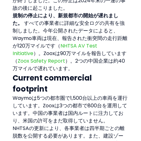
が終了しました。この停止は2024年末の一連の事
故の後に起こりました。
規制の停止により、新規都市の開始が遅れまし
た。
 すべての事業者に詳細な安全ログの共有を強
制しました。今年公開されたデータによると、
Waymo車両は現在、報告された衝突間の走行距離
が120万マイルです（
NHTSA AV Test 
Initiative
）。Zooxは90万マイルを報告しています
（
Zoox Safety Report
）。2つの中国企業は約40
万マイルで遅れています。
Current commercial 
footprint
Waymoは5つの都市圏で1,500台以上の車両を運行
しています。Zooxは3つの都市で800台を運用して
います。中国の事業者は国内ルートに注力してお
り、米国の許可をまだ取得していません。
NHTSAの更新により、各事業者は四半期ごとの離
脱数を公開する必要があります。また、建設ゾー