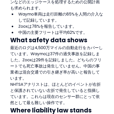
ンなどのエッジケースを処理するための公開計画
も求められます。
Waymo車両は走行距離の85%を人間の介入な
しで記録しています。
Zooxは78%を報告しています。
中国の主要フリートは平均62%です。
What safety data shows
最近のログは4,500万マイルの自動走行をカバーし
ています。Waymoは37件の過失事故を記録しま
した。Zooxは29件を記録しました。どちらのフリ
ートでも死亡事故は発生していません。中国の事
業者は混合交通での引き継ぎ率が高いと報告して
います。
NHTSAアナリストは、ほとんどのイベントが右折
と保護されていない左折で発生していると指摘し
ています。これらは現在のセンサー群にとって依
然として最も難しい操作です。
Where liability law stands