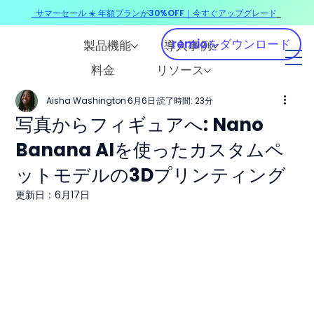
サマーセール ☀️ 年額プランが30%OFF｜今すぐアップグレード
​
remioをダウンロード
製品機能
導入事例
料金
リソース
Aisha Washington
6月6日
読了時間: 23分
写真からフィギュアへ: Nano
Banana AIを使ったカスタムペ
ットモデルの3Dプリンティング
更新日：
6月17日