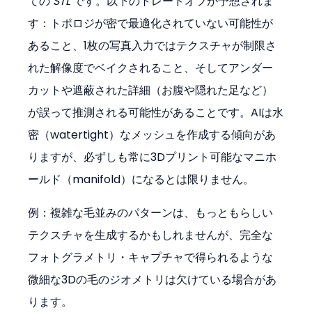
ての 
STL
 です。以下のトレードオフが予想されま
す：トポロジが密で最適化されていない可能性が
あること、1枚の写真入力ではテクスチャが制限さ
れた解像度でベイクされること、そしてアンダー
カットや遮蔽された詳細（お腹や隠れた足など）
が誤って推測される可能性があることです。AIは水
密（watertight）なメッシュを作成する傾向があ
りますが、必ずしも常に3Dプリント可能なマニホ
ールド（manifold）になるとは限りません。
例：複雑な毛並みのパターンは、もっともらしい
テクスチャを生成するかもしれませんが、完全な
フォトグラメトリ・キャプチャで得られるような
微細な3Dの毛のジオメトリは欠けている場合があ
ります。