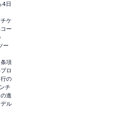
ら4日
信チケ
いコー
の
ツー
な条項
いプロ
名行の
ンチ
徒の進
モデル
。
 