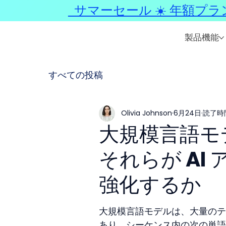
サマーセール ☀️ 年額プラ
製品機能
すべての投稿
Olivia Johnson
6月24日
読了時間
大規模言語モデ
それらが AI
強化するか
大規模言語モデルは、大量のテ
あり、シーケンス内の次の単語