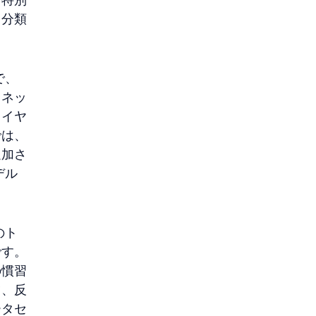
、分類
で、
。ネッ
レイヤ
では、
追加さ
デル
のト
です。
の慣習
ツ、反
ータセ