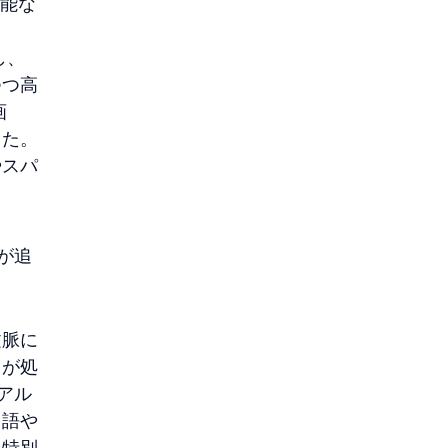
可能な
し、
つつ高
画
した。
やスパ
が追
文脈に
クが処
ドアル
用語や
る特別