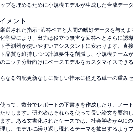
ップを埋めるために小規模モデルが生成した合成デー
イメント
厳選された指示-応答ペアと人間の嗜好データを与えま
化学習により、出力は役立つ無害な回答へとさらに誘
ト予測器が使いやすいアシスタントに変わります。直
ト品質を維持しつつ計算要件を削減し、小規模チーム
のニッチ分野向けにベースモデルをカスタマイズでき
らなる勾配更新なしに新しい指示に従える単一の重み
使って、数分でレポートの下書きを作成したり、ノー
たりします。研究者はそれらを使って長い論文を要約
ます。ある文書化されたケースでは、社会学者が400
理し、モデルに繰り返し現れるテーマを抽出するよう