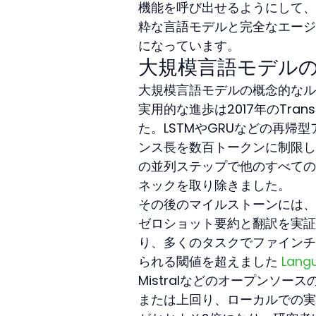
機能を呼び出せるようにして、
粋な言語モデルと完全なエージ
になっています。
大規模言語モデル
大規模言語モデルの概念的なル
実用的な進歩は2017年のTransf
た。LSTMやGRUなどの再
ンス長を数百トークンに制限し
の並列ステップで他のすべての
ネックを取り除きました。
その後のマイルストーンには、2
ゼロショット要約と翻訳を実証し
り、多くのタスクでファインチ
られる閾値を超えました 
Lang
Mistralなどのオープンソ
または上回り、ローカルでの実