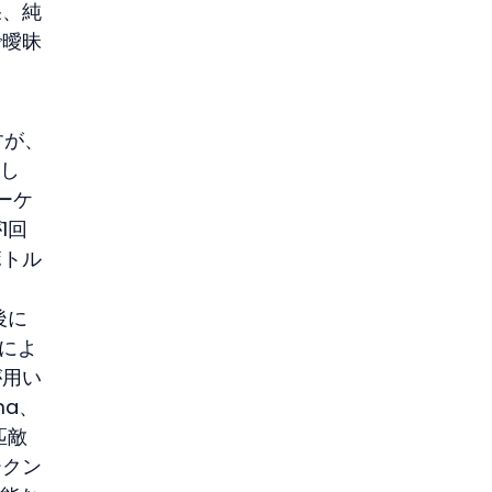
果、純
で曖昧
すが、
まし
ーケ
1回
ボトル
後に
タによ
が用い
ma、
匹敵
ークン