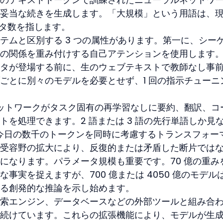
妥当な続きを生成します。「大規模」という用語は、
ータ数を指します。
テムと区別する 3 つの属性があります。第一に、シー
の関係を重み付けする自己アテンションを使用します
タが登場する前に、生のウェブテキストで教師なし事
ごとに別々のモデルを必要とせず、1 回の指示チューニ
ネットワークがタスク固有の再学習なしに要約、翻訳、コ
を処理できます。2 語または 3 語の先行単語しか見
と、今日の数千のトークンを同時に考慮するトランスフォー
受容野の拡大により、反復的または矛盾した断片では
になります。パラメータ規模も重要です。70 億の重み
事実を捉えますが、700 億または 4050 億のモデル
る創発的な推論を示し始めます。
索エンジン、データベースなどの外部ツールと組み合
続けています。これらの拡張機能により、モデルが生