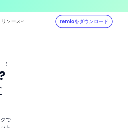
リソース
remioをダウンロード
?
に
ークで
ャット