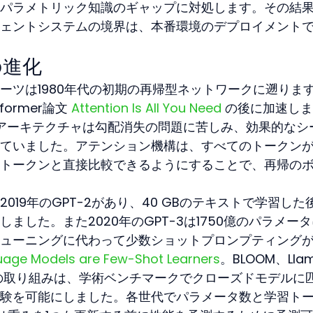
パラメトリック知識のギャップに対処します。その結
ェントシステムの境界は、本番環境のデプロイメント
の進化
ーツは1980年代の初期の再帰型ネットワークに遡りま
ormer論文 
Attention Is All You Need
 の後に加速し
帰型アーキテクチャは勾配消失の問題に苦しみ、効果的なシ
ていました。アテンション機構は、すべてのトークンが
トークンと直接比較できるようにすることで、再帰の
019年のGPT-2があり、40 GBのテキストで学習した
ました。また2020年のGPT-3は1750億のパラメー
ューニングに代わって少数ショットプロンプティング
uage Models are Few-Shot Learners
。BLOOM、Lla
ースの取り組みは、学術ベンチマークでクローズドモデルに
験を可能にしました。各世代でパラメータ数と学習ト