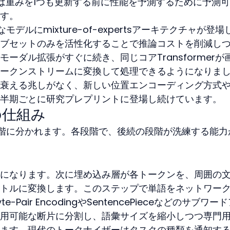
は重みを1つも更新する前に性能を予測するために予測
す。
うなモデルにmixture-of-expertsアーキテクチャが登場
ブセットのみを活性化することで推論コストを削減し
ーダル拡張がすぐに続き、同じコアTransformerが
ークンストリームに変換して処理できるようになりま
衰える兆しがなく、新しい位置エンコーディング方式
半期ごとに研究プレプリントに登場し続けています。
の仕組み
階に分かれます。各段階で、後続の段階が洗練する能力
になります。次に埋め込み層が各トークンを、周囲の
トルに変換します。このステップで単語をネットワー
Pair EncodingやSentencePieceなどのサブワー
用可能な断片に分割し、語彙サイズを縮小しつつ専門
ます。現代のトークナイザーはタスクの種類を通知す