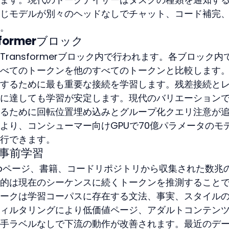
じモデルが別々のヘッドなしでチャット、コード補完
。
formerブロック
ransformerブロック内で行われます。各ブロック内
べてのトークンを他のすべてのトークンと比較します
するために最も重要な接続を学習します。残差接続と
に達しても学習が安定します。現代のバリエーション
るために回転位置埋め込みとグループ化クエリ注意が
より、コンシューマー向けGPUで70億パラメータのモ
行できます。
事前学習
bページ、書籍、コードリポジトリから収集された数兆
的は現在のシーケンスに続くトークンを推測すること
ークは学習コーパスに存在する文法、事実、スタイル
ィルタリングにより低価値ページ、アダルトコンテン
手ラベルなしで下流の動作が改善されます。最近のデ