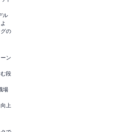
デル
によ
ングの
ターン
含む段
職場
を向上
ークで