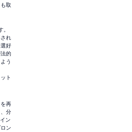
タも取
す。
導され
接選好
が法的
るよう
セット
トを再
し、分
のイン
プロン