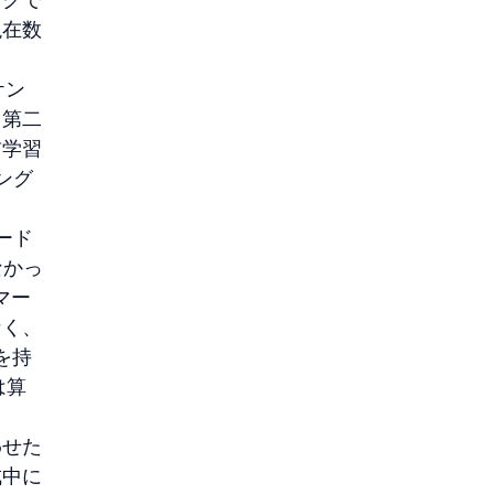
現在数
ケン
。第二
前学習
ング
ード
なかっ
マー
なく、
を持
は算
わせた
成中に