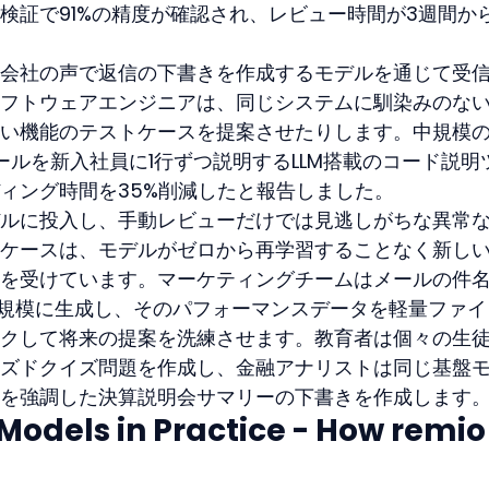
検証で91%の精度が確認され、レビュー時間が3週間か
会社の声で返信の下書きを作成するモデルを通じて受
フトウェアエンジニアは、同じシステムに馴染みのな
い機能のテストケースを提案させたりします。中規模
ールを新入社員に1行ずつ説明するLLM搭載のコード説明
ィング時間を35%削減したと報告しました。
ルに投入し、手動レビューだけでは見逃しがちな異常
ケースは、モデルがゼロから再学習することなく新し
を受けています。マーケティングチームはメールの件
大規模に生成し、そのパフォーマンスデータを軽量ファイ
クして将来の提案を洗練させます。教育者は個々の生
ズドクイズ問題を作成し、金融アナリストは同じ基盤
を強調した決算説明会サマリーの下書きを作成します
odels in Practice - How remio