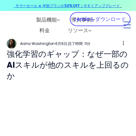
サマーセール ☀️ 年額プランが30%OFF｜今すぐアップグレード
​
remioをダウンロード
製品機能
導入事例
料金
リソース
Aisha Washington
6月6日
読了時間: 11分
強化学習のギャップ：なぜ一部の
AIスキルが他のスキルを上回るの
か