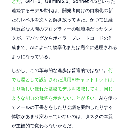
どだ
。GPT-5、Gemini 2.5、Sonnet 4.5といった
連続するモデル世代は、開発者向けの自動化の新
たなレベルを次々と解き放ってきた。かつては経
験豊富な人間のプログラマーの独壇場だったタス
クが、デバッグからボイラープレートコードの作
成まで、AIによって効率化または完全に処理される
ようになっている。
しかし、この革命的な進歩は普遍的ではない。
何
でも屋として設計された汎用AIチャットボットは、
より新しい優れた基盤モデルを搭載しても、同じ
ような能力の飛躍を示さないことが多い
。AIを使っ
てメールの下書きをしたり会議を要約したりする
体験があまり変わっていないのは、タスクの本質
が主観的で変わらないからだ。