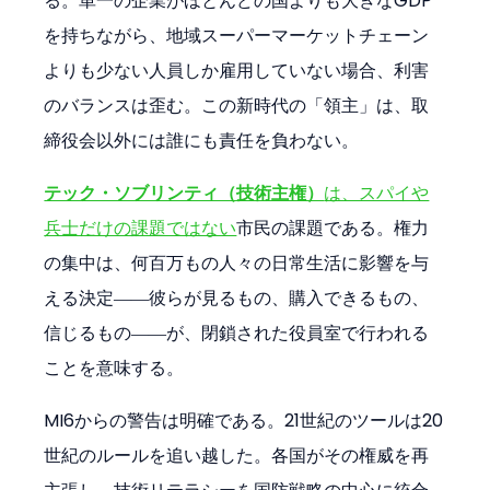
る。単一の企業がほとんどの国よりも大きなGDP
を持ちながら、地域スーパーマーケットチェーン
よりも少ない人員しか雇用していない場合、利害
のバランスは歪む。この新時代の「領主」は、取
締役会以外には誰にも責任を負わない。
テック・ソブリンティ（技術主権）
は、スパイや
兵士だけの課題ではない
市民の課題である。権力
の集中は、何百万もの人々の日常生活に影響を与
える決定――彼らが見るもの、購入できるもの、
信じるもの――が、閉鎖された役員室で行われる
ことを意味する。
MI6からの警告は明確である。21世紀のツールは20
世紀のルールを追い越した。各国がその権威を再