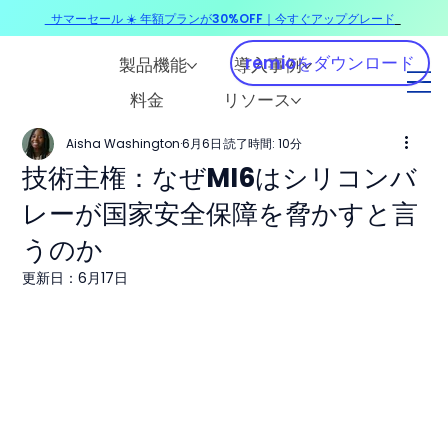
サマーセール ☀️ 年額プランが30%OFF｜今すぐアップグレード
​
remioをダウンロード
製品機能
導入事例
料金
リソース
Aisha Washington
6月6日
読了時間: 10分
技術主権：なぜMI6はシリコンバ
レーが国家安全保障を脅かすと言
うのか
更新日：
6月17日