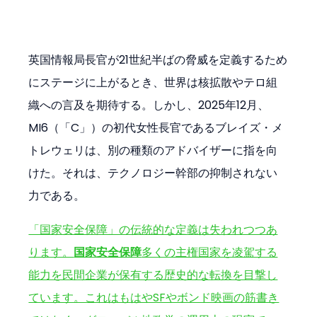
英国情報局長官が21世紀半ばの脅威を定義するため
にステージに上がるとき、世界は核拡散やテロ組
織への言及を期待する。しかし、2025年12月、
MI6（「C」）の初代女性長官であるブレイズ・メ
トレウェリは、別の種類のアドバイザーに指を向
けた。それは、テクノロジー幹部の抑制されない
力である。
「国家安全保障」の伝統的な定義は失われつつあ
ります。
国家安全保障
多くの主権国家を凌駕する
能力を民間企業が保有する歴史的な転換を目撃し
ています。これはもはやSFやボンド映画の筋書き