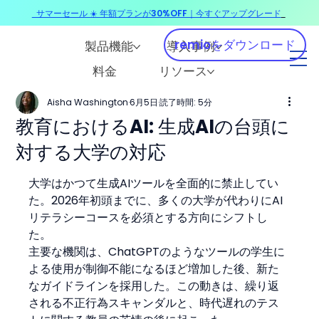
サマーセール ☀️ 年額プランが30%OFF｜今すぐアップグレード
​
remioをダウンロード
製品機能
導入事例
料金
リソース
Aisha Washington
6月5日
読了時間: 5分
教育におけるAI: 生成AIの台頭に
対する大学の対応
大学はかつて生成AIツールを全面的に禁止してい
た。2026年初頭までに、多くの大学が代わりにAI
リテラシーコースを必須とする方向にシフトし
た。
主要な機関は、ChatGPTのようなツールの学生に
よる使用が制御不能になるほど増加した後、新た
なガイドラインを採用した。この動きは、繰り返
される不正行為スキャンダルと、時代遅れのテス