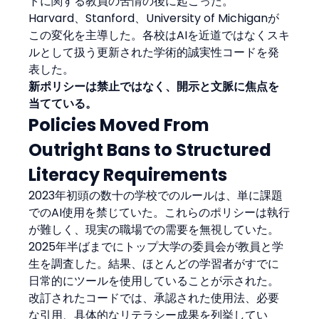
トに関する教員の苦情の後に起こった。
Harvard、Stanford、University of Michiganが
この変化を主導した。各校はAIを近道ではなくスキ
ルとして扱う更新された学術的誠実性コードを発
表した。
新ポリシーは禁止ではなく、開示と文脈に焦点を
当てている。
Policies Moved From 
Outright Bans to Structured 
Literacy Requirements
2023年初頭の数十の学校でのルールは、単に課題
でのAI使用を禁じていた。これらのポリシーは執行
が難しく、現実の職場での需要を無視していた。
2025年半ばまでにトップ大学の委員会が教員と学
生を調査した。結果、ほとんどの学習者がすでに
日常的にツールを使用していることが示された。
改訂されたコードでは、承認された使用法、必要
な引用、具体的なリテラシー成果を列挙してい