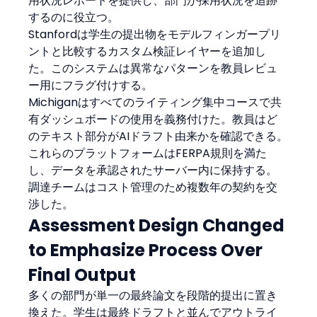
用状況レポートを提供し、部門が採用状況を追跡
するのに役立つ。
Stanfordは学生の提出物をモデルフィンガープリ
ントと比較するカスタム検証レイヤーを追加し
た。このシステムは異常なパターンを教員レビュ
ー用にフラグ付けする。
Michiganはすべてのライティング集中コースで共
有ダッシュボードの使用を義務付けた。教員はど
のテキスト部分がAIドラフト由来かを確認できる。
これらのプラットフォームはFERPA規則を満た
し、データを承認されたサーバー内に保持する。
調達チームはコスト管理のため複数年の契約を交
渉した。
Assessment Design Changed 
to Emphasize Process Over 
Final Output
多くの部門が単一の最終論文を段階的提出に置き
換えた。学生は最終ドラフトと並んでアウトライ