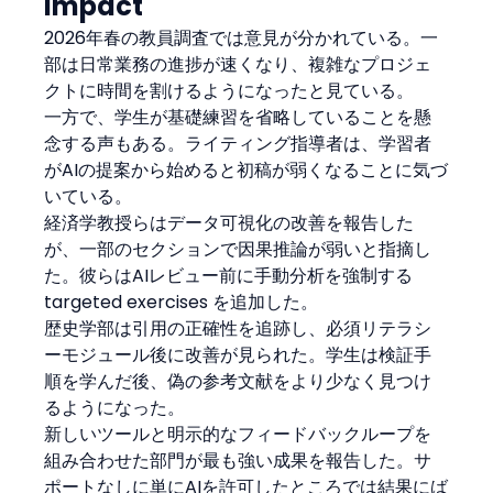
Impact
2026年春の教員調査では意見が分かれている。一
部は日常業務の進捗が速くなり、複雑なプロジェ
クトに時間を割けるようになったと見ている。
一方で、学生が基礎練習を省略していることを懸
念する声もある。ライティング指導者は、学習者
がAIの提案から始めると初稿が弱くなることに気づ
いている。
経済学教授らはデータ可視化の改善を報告した
が、一部のセクションで因果推論が弱いと指摘し
た。彼らはAIレビュー前に手動分析を強制する 
targeted exercises を追加した。
歴史学部は引用の正確性を追跡し、必須リテラシ
ーモジュール後に改善が見られた。学生は検証手
順を学んだ後、偽の参考文献をより少なく見つけ
るようになった。
新しいツールと明示的なフィードバックループを
組み合わせた部門が最も強い成果を報告した。サ
ポートなしに単にAIを許可したところでは結果にば