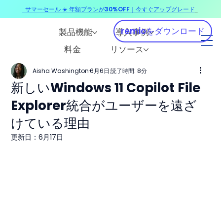
サマーセール ☀️ 年額プランが30%OFF｜今すぐアップグレード
​
remioをダウンロード
製品機能
導入事例
料金
リソース
Aisha Washington
6月6日
読了時間: 8分
新しいWindows 11 Copilot File
Explorer統合がユーザーを遠ざ
けている理由
更新日：
6月17日