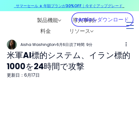
サマーセール ☀️ 年額プランが30%OFF｜今すぐアップグレード
​
remioをダウンロード
製品機能
導入事例
料金
リソース
Aisha Washington
6月6日
読了時間: 9分
米軍AI標的システム、イラン標的
1000を24時間で攻撃
更新日：
6月17日