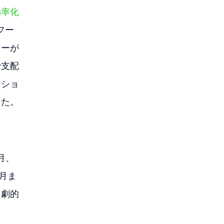
効率化
フー
ャーが
で支配
ジショ
した。
8月、
8月ま
う劇的