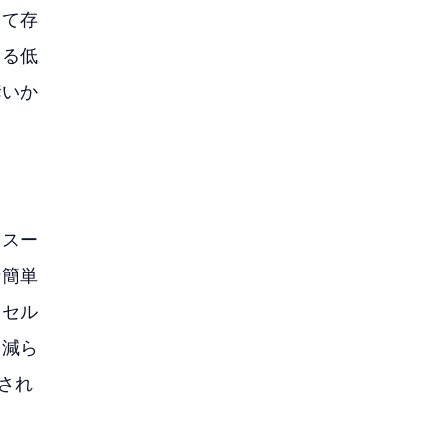
って存
よる低
奪いか
、スー
な簡単
。セル
を減ら
され