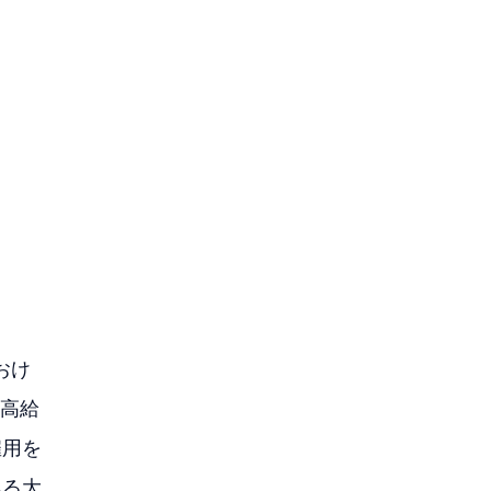
おけ
高給
雇用を
ある大