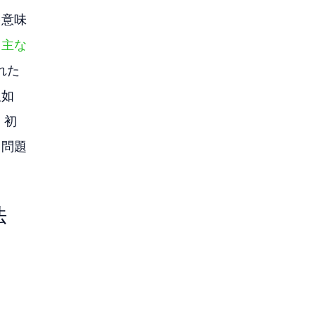
を意味
、
主な
れた
欠如
、初
、問題
法