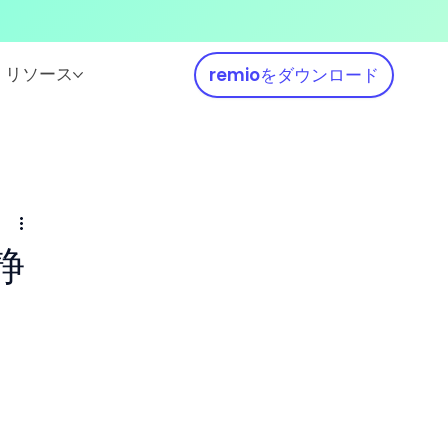
リソース
remioをダウンロード
静