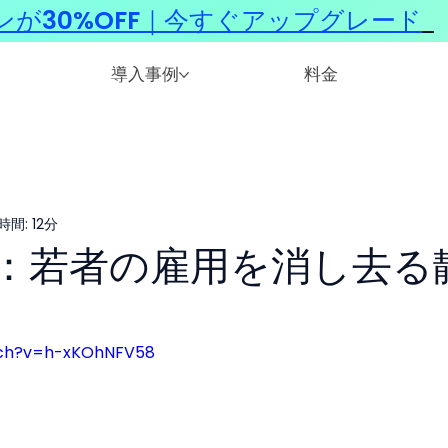
ンが30%OFF｜今すぐアップグレード
​
導入事例
料金
間: 12分
：若者の雇用を消し去る
tch?v=h-xKOhNFV58