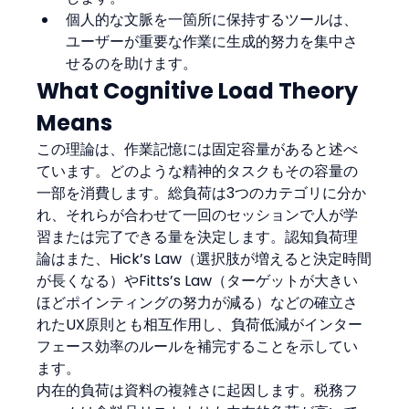
個人的な文脈を一箇所に保持するツールは、
ユーザーが重要な作業に生成的努力を集中さ
せるのを助けます。
What Cognitive Load Theory 
Means
この理論は、作業記憶には固定容量があると述べ
ています。どのような精神的タスクもその容量の
一部を消費します。総負荷は3つのカテゴリに分か
れ、それらが合わせて一回のセッションで人が学
習または完了できる量を決定します。認知負荷理
論はまた、Hick’s Law（選択肢が増えると決定時間
が長くなる）やFitts’s Law（ターゲットが大きい
ほどポインティングの努力が減る）などの確立さ
れたUX原則とも相互作用し、負荷低減がインター
フェース効率のルールを補完することを示してい
ます。
内在的負荷は資料の複雑さに起因します。税務フ