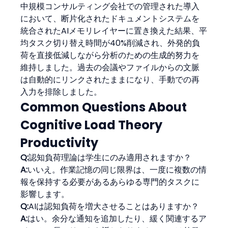
中規模コンサルティング会社での管理された導入
において、断片化されたドキュメントシステムを
統合されたAIメモリレイヤーに置き換えた結果、平
均タスク切り替え時間が40%削減され、外発的負
荷を直接低減しながら分析のための生成的努力を
維持しました。過去の会議やファイルからの文脈
は自動的にリンクされたままになり、手動での再
入力を排除しました。
Common Questions About 
Cognitive Load Theory 
Productivity
Q:
認知負荷理論は学生にのみ適用されますか？
A:
いいえ。作業記憶の同じ限界は、一度に複数の情
報を保持する必要があるあらゆる専門的タスクに
影響します。
Q:
AIは認知負荷を増大させることはありますか？
A:
はい。余分な通知を追加したり、緩く関連するア