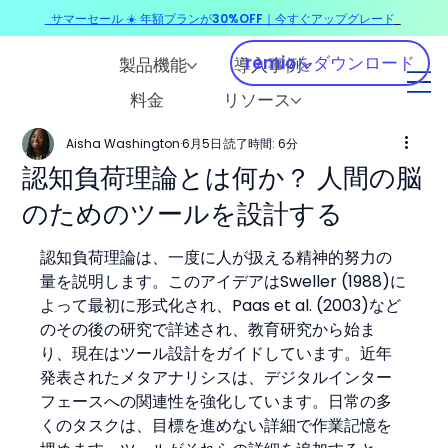
サマーセール ☀️ 年額プランが30%OFF｜今すぐアップグレード
​
remioをダウンロード
製品機能
導入事例
料金
リソース
Aisha Washington
6月5日
読了時間: 6分
認知負荷理論とは何か？ 人間の脳
のためのツールを設計する
認知負荷理論は、一度に人が扱える精神的努力の
量を説明します。このアイデアはSweller (1988)に
よって最初に形式化され、Paas et al. (2003)など
のその後の研究で詳述され、教育研究から始ま
り、現在はツール設計をガイドしています。近年
発表されたメタアナリシスは、デジタルインター
フェースへの関連性を強化しています。日常の多
くのタスクは、目標を進めない詳細で作業記憶を