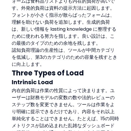
ォームは食料品リストよりも内在的負荷が高いで
す。外発的負荷は資料の提示方法に起因します。
フォントが小さく指示が散らばったフォームは、
理解を助けない負荷を追加します。生成的負荷
は、新しい情報を lasting knowledge に整理する
ために使われる努力を指します。良い設計は、こ
の最後のタイプのための余地を残します。
認知負荷理論の生産性は、ツールが中間カテゴリ
を低減し、第3のカテゴリのための容量を残すとき
に向上します。
Three Types of Load
Intrinsic Load
内在的負荷は作業の性質によって決まります。ユ
ーザーは財務モデルの変数の数や法的レビューの
ステップ数を変更できません。ツールは作業をよ
り明確に提示できるだけであり、内容をそれ以上
単純化することはできません。たとえば、15の同時
メトリクスが詰め込まれた乱雑なダッシュボード