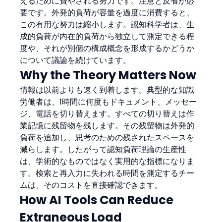
えるために費やされる努力です。注意と反省が必
要です。外発的負荷が容量を過度に消費すると、
この有用な努力は縮小します。認知科学者は、生
成的負荷が内在的負荷から独立して測定できる程
度や、それが別個の構成概念を形成するかどうか
について議論を続けています。
Why the Theory Matters Now
情報は以前よりも速く到着します。典型的な知識
労働者は、1時間に何度もドキュメント、メッセー
ジ、電話を切り替えます。すべての切り替えは作
業記憶に残留物を残します。その残留物は外発的
負荷を追加し、思考のための残されたスペースを
減らします。したがって認知負荷理論の生産性
は、学術的なものではなく実用的な指標になりま
す。検索と再入力に失われる時間を測定するチー
ムは、そのコストを直接確認できます。
How AI Tools Can Reduce 
Extraneous Load