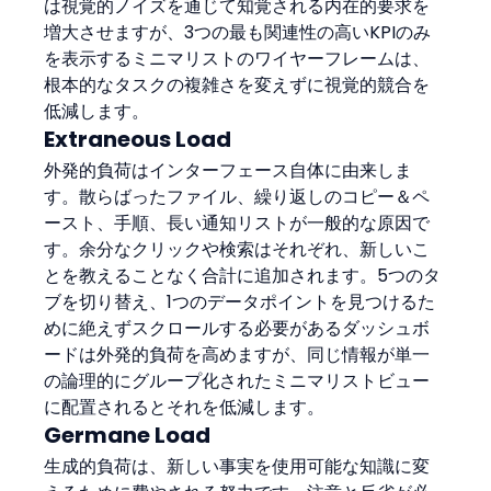
は視覚的ノイズを通じて知覚される内在的要求を
増大させますが、3つの最も関連性の高いKPIのみ
を表示するミニマリストのワイヤーフレームは、
根本的なタスクの複雑さを変えずに視覚的競合を
低減します。
Extraneous Load
外発的負荷はインターフェース自体に由来しま
す。散らばったファイル、繰り返しのコピー＆ペ
ースト、手順、長い通知リストが一般的な原因で
す。余分なクリックや検索はそれぞれ、新しいこ
とを教えることなく合計に追加されます。5つのタ
ブを切り替え、1つのデータポイントを見つけるた
めに絶えずスクロールする必要があるダッシュボ
ードは外発的負荷を高めますが、同じ情報が単一
の論理的にグループ化されたミニマリストビュー
に配置されるとそれを低減します。
Germane Load
生成的負荷は、新しい事実を使用可能な知識に変