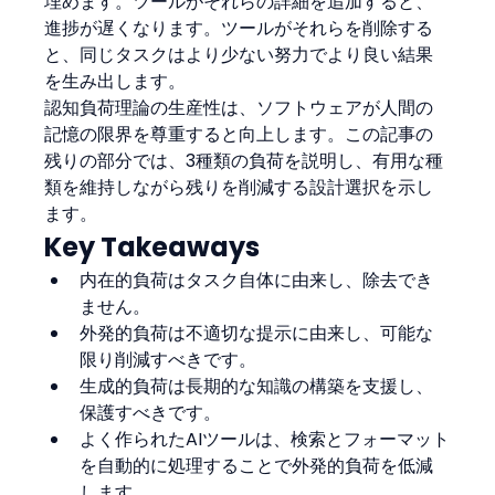
埋めます。ツールがそれらの詳細を追加すると、
進捗が遅くなります。ツールがそれらを削除する
と、同じタスクはより少ない努力でより良い結果
を生み出します。
認知負荷理論の生産性は、ソフトウェアが人間の
記憶の限界を尊重すると向上します。この記事の
残りの部分では、3種類の負荷を説明し、有用な種
類を維持しながら残りを削減する設計選択を示し
ます。
Key Takeaways
内在的負荷はタスク自体に由来し、除去でき
ません。
外発的負荷は不適切な提示に由来し、可能な
限り削減すべきです。
生成的負荷は長期的な知識の構築を支援し、
保護すべきです。
よく作られたAIツールは、検索とフォーマット
を自動的に処理することで外発的負荷を低減
します。