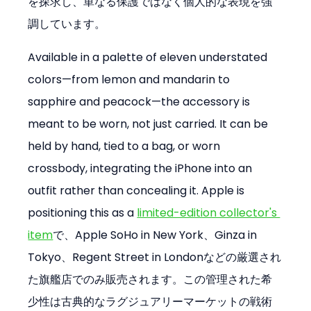
を探求し、単なる保護ではなく個人的な表現を強
調しています。
Available in a palette of eleven understated 
colors—from lemon and mandarin to 
sapphire and peacock—the accessory is 
meant to be worn, not just carried. It can be 
held by hand, tied to a bag, or worn 
crossbody, integrating the iPhone into an 
outfit rather than concealing it. Apple is 
positioning this as a 
limited-edition collector's 
item
で、Apple SoHo in New York、Ginza in 
Tokyo、Regent Street in Londonなどの厳選され
た旗艦店でのみ販売されます。この管理された希
少性は古典的なラグジュアリーマーケットの戦術