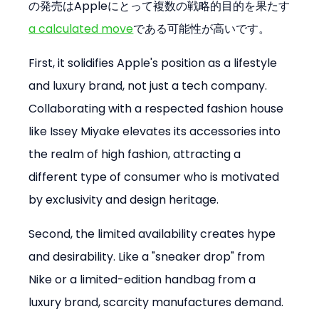
の発売はAppleにとって複数の戦略的目的を果たす
a calculated move
である可能性が高いです。
First, it solidifies Apple's position as a lifestyle 
and luxury brand, not just a tech company. 
Collaborating with a respected fashion house 
like Issey Miyake elevates its accessories into 
the realm of high fashion, attracting a 
different type of consumer who is motivated 
by exclusivity and design heritage.
Second, the limited availability creates hype 
and desirability. Like a "sneaker drop" from 
Nike or a limited-edition handbag from a 
luxury brand, scarcity manufactures demand. 