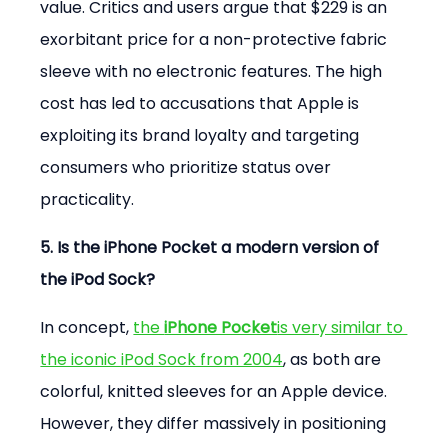
value. Critics and users argue that $229 is an 
exorbitant price for a non-protective fabric 
sleeve with no electronic features. The high 
cost has led to accusations that Apple is 
exploiting its brand loyalty and targeting 
consumers who prioritize status over 
practicality.
5. Is the iPhone Pocket a modern version of 
the iPod Sock?
In concept, 
the 
iPhone Pocket
is very similar to 
the iconic iPod Sock from 2004
, as both are 
colorful, knitted sleeves for an Apple device. 
However, they differ massively in positioning 