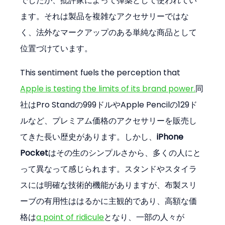
でしたが、批評家によって弾薬として使われてい
ます。それは製品を複雑なアクセサリーではな
く、法外なマークアップのある単純な商品として
位置づけています。
This sentiment fuels the perception that 
Apple is testing the limits of its brand power.
同
社はPro Standの999ドルやApple Pencilの129ド
ルなど、プレミアム価格のアクセサリーを販売し
てきた長い歴史があります。しかし、
iPhone 
Pocket
はその生のシンプルさから、多くの人にと
って異なって感じられます。スタンドやスタイラ
スには明確な技術的機能がありますが、布製スリ
ーブの有用性ははるかに主観的であり、高額な価
格は
a point of ridicule
となり、一部の人々が