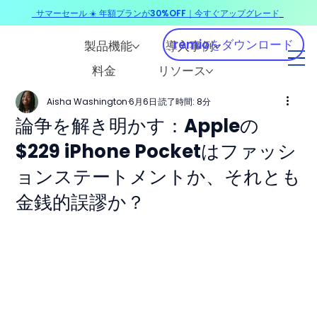
サマーセール ☀️ 年額プランが30%OFF｜今すぐアップグレード
​
remioをダウンロード
製品機能
導入事例
料金
リソース
Aisha Washington
6月6日
読了時間: 8分
論争を解き明かす：Appleの
$229 iPhone Pocketはファッシ
ョンステートメントか、それとも
金銭的誤謬か？