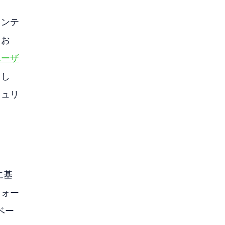
コンテ
てお
ユーザ
まし
キュリ
に基
フォー
ベー