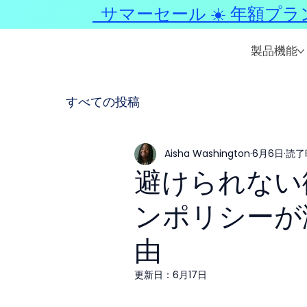
サマーセール ☀️ 年額プラ
製品機能
すべての投稿
Aisha Washington
6月6日
読了時
避けられない衝
ンポリシーが
由
更新日：
6月17日