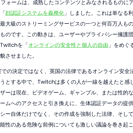
ットフォームは、成熟したコンテンツとみなされるものに
「
顔認証システムを義務化
」しました。これは単なる
最大級のストリーミングサービスの一つと何百万人も
ものです。この動きは、ユーザーやプライバシー擁護
witchを「
オンラインの安全性と個人の自由
」をめぐ
貌させました。
役員室での決定ではなく、英国の法律であるオンライン安全
うとする中で、Twitchは多くの人が一線を越えたと感
ザーは現在、ビデオゲーム、ギャンブル、または性的
ームへのアクセスと引き換えに、生体認証データの提
シー自体だけでなく、その作成を強制した法律、そし
能性のある危険な前例についても激しい議論を巻き起