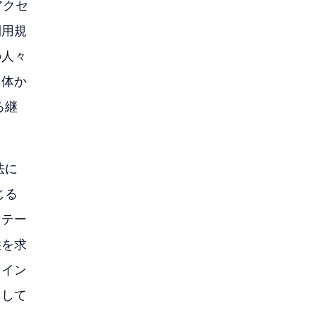
アクセ
利用規
の人々
団体か
る継
法に
じる
なテー
供を求
てイン
こして