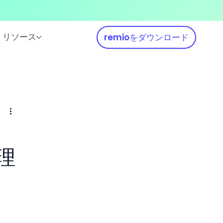
リソース
remioをダウンロード
ャ
理