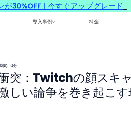
ンが30%OFF｜今すぐアップグレード
​
導入事例
料金
間: 10分
突：Twitchの顔スキ
激しい論争を巻き起こす