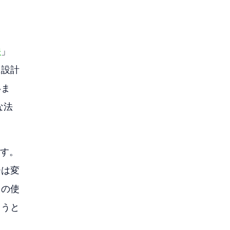
法
」
に設計
いま
な法
ます。
ーは変
コの使
ようと