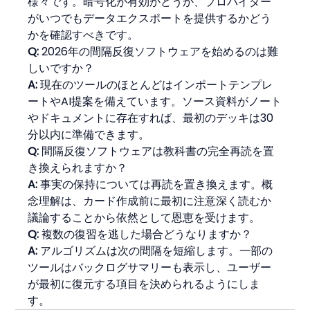
様々です。暗号化が有効かどうか、プロバイダー
がいつでもデータエクスポートを提供するかどう
かを確認すべきです。
Q:
 2026年の間隔反復ソフトウェアを始めるのは難
しいですか？
A:
 現在のツールのほとんどはインポートテンプレ
ートやAI提案を備えています。ソース資料がノート
やドキュメントに存在すれば、最初のデッキは30
分以内に準備できます。
Q:
 間隔反復ソフトウェアは教科書の完全再読を置
き換えられますか？
A:
 事実の保持については再読を置き換えます。概
念理解は、カード作成前に最初に注意深く読むか
議論することから依然として恩恵を受けます。
Q:
 複数の復習を逃した場合どうなりますか？
A:
 アルゴリズムは次の間隔を短縮します。一部の
ツールはバックログサマリーも表示し、ユーザー
が最初に復元する項目を決められるようにしま
す。