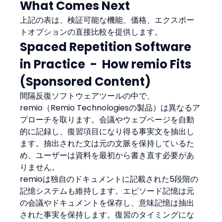
What Comes Next
上記の表は、検証可能な機能、価格、エクスポー
トオプションの直接比較を提供します。
Spaced Repetition Software 
in Practice  -  How remio Fits 
(Sponsored Content)
間隔反復ソフトウェアツールの中で、
remio（Remio Technologiesの製品）は異なるア
プローチを取ります。会議やウェブページを自動
的に記録し、復習項目になり得る事実文を抽出し
ます。抽出された文は元の文脈を保持しているた
め、ユーザーは資料を最初から書き直す必要があ
りません。
remioは独自のドキュメントに記載された5段階の
記憶システムも維持します。エピソード記憶は元
の会議やドキュメントを保存し、意味記憶は抽出
された事実を保持します。復習のタイミングにな