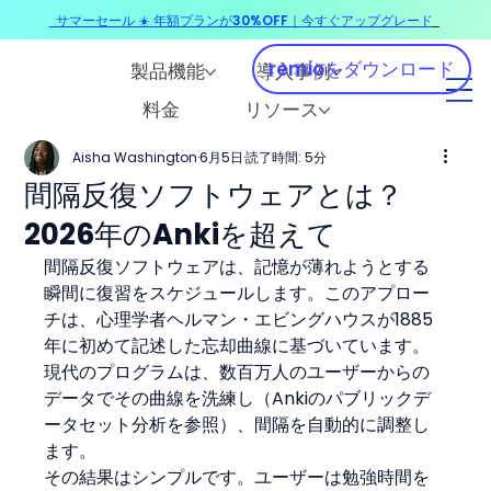
サマーセール ☀️ 年額プランが30%OFF｜今すぐアップグレード
​
remioをダウンロード
製品機能
導入事例
料金
リソース
Aisha Washington
6月5日
読了時間: 5分
間隔反復ソフトウェアとは？
2026年のAnkiを超えて
間隔反復ソフトウェアは、記憶が薄れようとする
瞬間に復習をスケジュールします。このアプロー
チは、心理学者ヘルマン・エビングハウスが1885
年に初めて記述した忘却曲線に基づいています。
現代のプログラムは、数百万人のユーザーからの
データでその曲線を洗練し（Ankiのパブリックデ
ータセット分析を参照）、間隔を自動的に調整し
ます。
その結果はシンプルです。ユーザーは勉強時間を