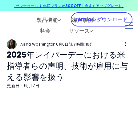
サマーセール ☀️ 年額プランが30%OFF｜今すぐアップグレード
​
remioをダウンロード
製品機能
導入事例
料金
リソース
Aisha Washington
6月6日
読了時間: 16分
2025年レイバーデーにおける米
指導者らの声明、技術が雇用に与
える影響を扱う
更新日：
6月17日