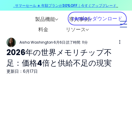
サマーセール ☀️ 年額プランが30%OFF｜今すぐアップグレード
​
remioをダウンロード
製品機能
導入事例
料金
リソース
Aisha Washington
6月6日
読了時間: 11分
2026年の世界メモリチップ不
足：価格4倍と供給不足の現実
更新日：
6月17日