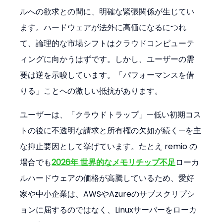
ルへの欲求との間に、明確な緊張関係が生じてい
ます。ハードウェアが法外に高価になるにつれ
て、論理的な市場シフトはクラウドコンピューテ
ィングに向かうはずです。しかし、ユーザーの需
要は逆を示唆しています。「パフォーマンスを借
りる」ことへの激しい抵抗があります。
ユーザーは、「クラウドトラップ」—低い初期コス
トの後に不透明な請求と所有権の欠如が続く—を主
な抑止要因として挙げています。たとえ remio の
場合でも
2026年 世界的なメモリチップ不足
ローカ
ルハードウェアの価格が高騰しているため、愛好
家や中小企業は、AWSやAzureのサブスクリプシ
ョンに屈するのではなく、Linuxサーバーをローカ