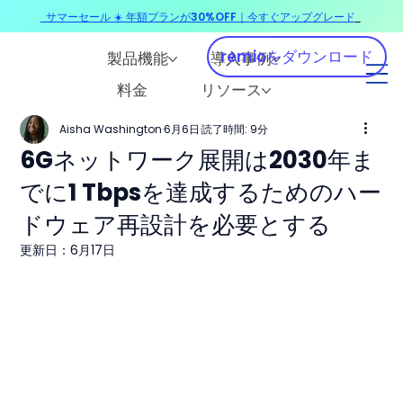
サマーセール ☀️ 年額プランが30%OFF｜今すぐアップグレード
​
remioをダウンロード
製品機能
導入事例
料金
リソース
Aisha Washington
6月6日
読了時間: 9分
6Gネットワーク展開は2030年ま
でに1 Tbpsを達成するためのハー
ドウェア再設計を必要とする
更新日：
6月17日