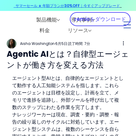
サマーセール ☀️ 年額プランが30%OFF｜今すぐアップグレード
​
remioをダウンロード
製品機能
導入事例
料金
リソース
Aisha Washington
6月5日
読了時間: 7分
Agentic AIとは？自律型エージェ
ントが働き方を変える方法
エージェント型AIとは、自律的なエージェントとし
て動作する人工知能システムを指します。これら
のエージェントは目標を設定し、計画を立て、メ
モリで進捗を追跡し、外部ツールを呼び出して複
数のステップにわたる作業を完了します。
ナレッジワーカーは現在、調査・要約・調整・報
告の繰り返しのサイクルに対処しています。エー
ジェント型システムは、複数のシーケンスを自ら