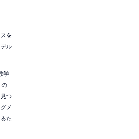
クスを
モデル
数学
トの
を見つ
セグメ
めるた