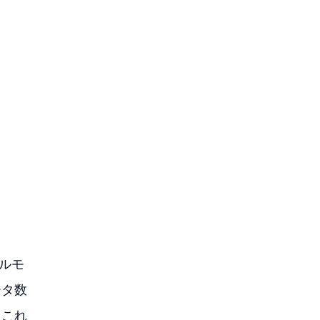
ルモ
ータ数
。これ