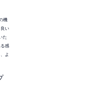
の機
り良い
いた
れる感
う、よ
プ