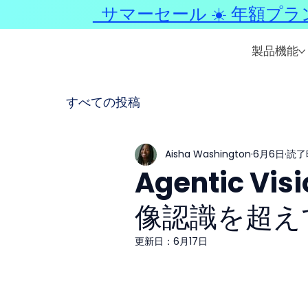
サマーセール ☀️ 年額プラ
製品機能
すべての投稿
Aisha Washington
6月6日
読了
Agentic Vis
像認識を超え
更新日：
6月17日