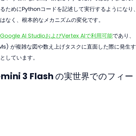
るためにPythonコードを記述して実行するようになり
はなく、根本的なメカニズムの変化です。
oogle AI StudioおよびVertex AIで利用可能
であり、
dels (VLMs) が複雑な図や数え上げタスクに直面した際に発生
としています。
 Gemini 3 Flash の実世界でのフィ