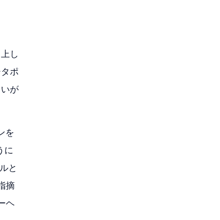
向上し
ータポ
しいが
ンを
うに
デルと
指摘
ーヘ