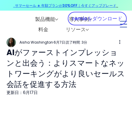
サマーセール ☀️ 年額プランが30%OFF｜今すぐアップグレード
​
remioをダウンロード
製品機能
導入事例
料金
リソース
Aisha Washington
6月7日
読了時間: 3分
AIがファーストインプレッショ
ンと出会う：よりスマートなネッ
トワーキングがより良いセールス
会話を促進する方法
更新日：
6月17日