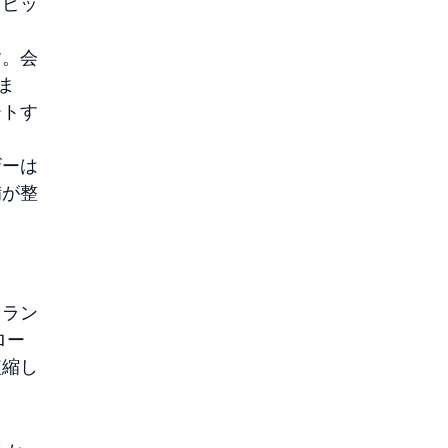
トピッ
す。会
ま
ートす
ザーは
備が整
トラン
ロー
短縮し