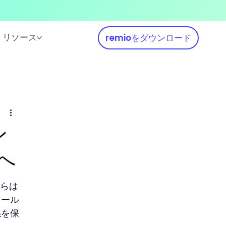
リソース
remioをダウンロード
ン
へ
れらは
ツール
係を保