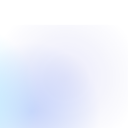
クノロジーニュー
。
kのIPO割当が
価の物語を試