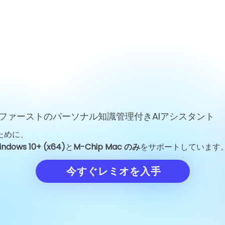
ファーストのパーソナル知識管理付きAIアシスタント
ために、
Unitree Robotics、IPO価
Unitreeテ
indows 10+ (x64)
と
M-Chip Mac のみ
をサポートしています
格を150.8元に設定、評価額
ス：DeepSee
の試金石に
ロボティクス評
今すぐレミオを入手
す