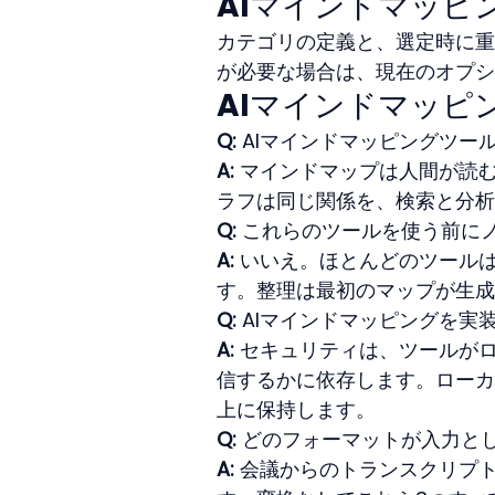
AIマインドマッピ
カテゴリの定義と、選定時に重
が必要な場合は、現在のオプシ
AIマインドマッピ
Q:
 AIマインドマッピングツ
A:
 マインドマップは人間が読
ラフは同じ関係を、検索と分析
Q:
 これらのツールを使う前に
A:
 いいえ。ほとんどのツール
す。整理は最初のマップが生成
Q:
 AIマインドマッピングを
A:
 セキュリティは、ツールが
信するかに依存します。ローカ
上に保持します。
Q:
 どのフォーマットが入力と
A:
 会議からのトランスクリプ