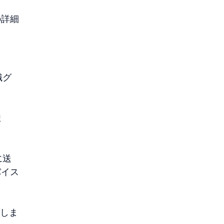
の詳細
識グ
ま
に送
バイス
出しま