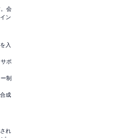
す。会
マイン
トを入
をサポ
シー制
動合成
クされ