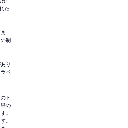
るか
れた
しま
くの制
があり
誤ラベ
ンのト
結果の
ます。
ます。