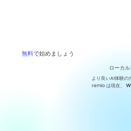
無料
で始めましょう
ローカル
より良いAI体験の
GoogleのJeff Dean退社：
remio は現在、
W
一人のエンジニアの離脱がAI
業界を揺るがした理由