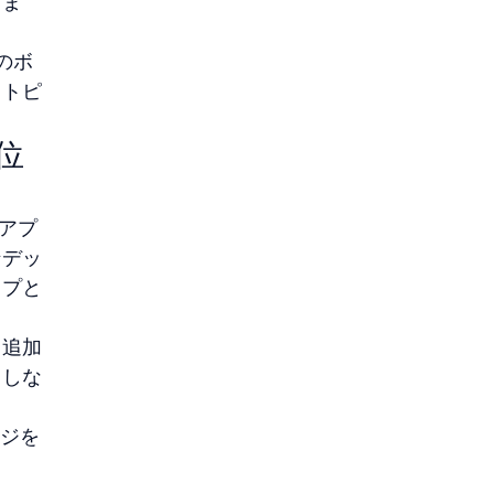
しま
のボ
るトピ
位
るアプ
ンデッ
ップと
、追加
らしな
ージを