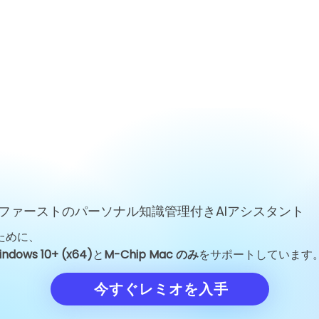
ファーストのパーソナル知識管理付きAIアシスタント
ために、
GoogleのJeff Dean退社：
Unitree Rob
indows 10+ (x64)
と
M-Chip Mac のみ
をサポートしています
一人のエンジニアの離脱がAI
格を150.8元
業界を揺るがした理由
の試金石に
今すぐレミオを入手