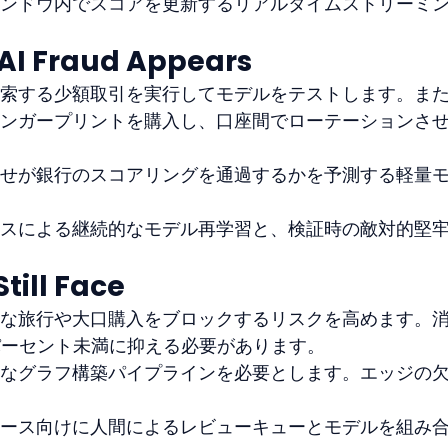
ンドウ内でスコアを更新するリアルタイムストリーミ
AI Fraud Appears
索する少額取引を実行してモデルをテストします。ま
ンガープリントを購入し、口座間でローテーションさ
せが銀行のスコアリングを通過するかを予測する軽量
スによる継続的なモデル再学習と、検証時の敵対的堅
till Face
な旅行や大口購入をブロックするリスクを高めます。
1パーセント未満に抑える必要があります。
なグラフ構築パイプラインを必要とします。エッジの
ース向けに人間によるレビューキューとモデルを組み