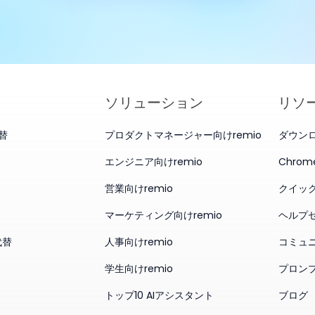
ソリューション
リソ
代替
プロダクトマネージャー向けremio
ダウン
エンジニア向けremio
Chro
営業向けremio
クイッ
マーケティング向けremio
ヘルプ
代替
人事向けremio
コミュ
学生向けremio
プロン
トップ10 AIアシスタント
ブログ