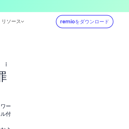
リソース
remioをダウンロード
罪
トワー
ベル付