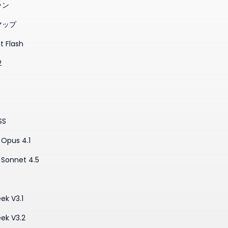
ラン
マップ
t Flash
2
SS
Opus 4.1
 Sonnet 4.5
3
ek V3.1
ek V3.2