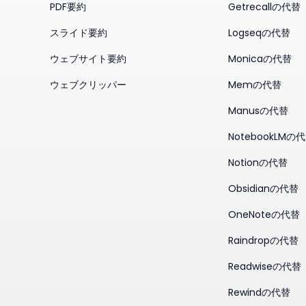
PDF要約
Getrecallの代替
スライド要約
Logseqの代替
ウェブサイト要約
Monicaの代替
ウェブクリッパー
Memの代替
Manusの代替
NotebookLMの
Notionの代替
Obsidianの代替
OneNoteの代替
Raindropの代替
Readwiseの代替
Rewindの代替