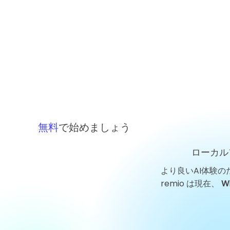
無料
で始めましょう
ローカル
より良いAI体験の
GigaDeviceテクノロジーニ
remio は現在、
W
ュース：チップサイクルが確
信を試すなか、葛衛東氏が株
式を買い増し