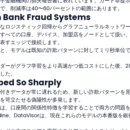
手金融機関の損失報告書に表れています。カード非提
で、削減率は40〜60パーセントの範囲にあります。
 Bank Fraud Systems
なロジスティック回帰からグラフニューラルネットワ
すべての口座、デバイス、加盟店をノードとして扱い
表すエッジで接続します。
と、モデルは既知の詐欺パターンに対してミリ秒単位
ダーがグラフ学習をより高速かつ低コストにした後、20
した。
ped So Sharply
付きデータが常に遅れるため、新しい詐欺パターンを
を苛立たせる偽陽性が多発します。
は、口座間の関係性特徴を学習することで両方の問題
ardine、DataVisorは、現在これらのモデルの本番版を