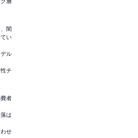
ング層
た、闇
せてい
モデル
牢性チ
消費者
欠落は
合わせ