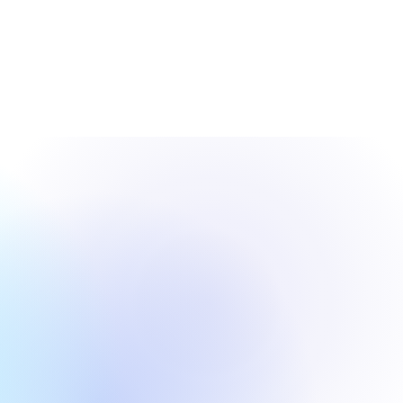
otics、IPO価
。
に設定、評価額