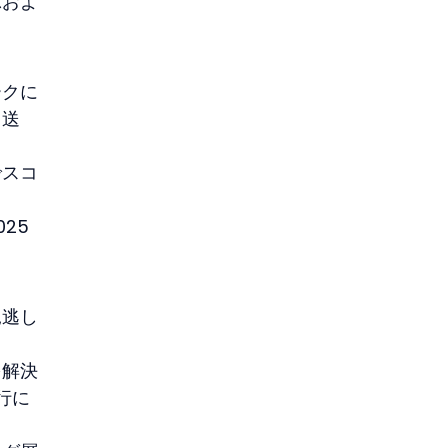
示およ
ークに
、送
でスコ
25
見逃し
を解決
銀行に