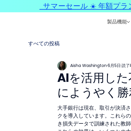
サマーセール ☀️ 年額プラ
製品機能
すべての投稿
Aisha Washington
6月5日
読了時
AIを活用し
にようやく勝
大手銀行は現在、取引が決済さ
クを導入しています。これらの
き損失データで訓練された教師