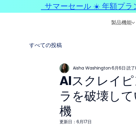
サマーセール ☀️ 年額プラ
製品機能
すべての投稿
Aisha Washington
6月6日
読了時
AIスクレイピ
ラを破壊して
機
更新日：
6月17日