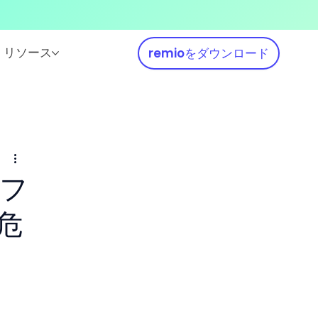
リソース
remioをダウンロード
ンフ
危