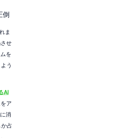
圧倒
これま
渇させ
ームを
うよう
るAI
ムをア
量に消
しか占
し