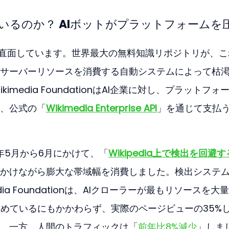
きているのか？ AIボットがプラットフォームを
危機に直面しています。世界最大の無料知識リポジトリが、
サーバーリソースを消費する自動システムによって枯
kimedia FoundationはAI企業に対し、プラットフォ
、公式の「
Wikimedia Enterprise API
」を通じて支払
年5月から6月にかけて、「
Wikipedia上で検出を回避す
かけながら膨大な帯域幅を消費しました。検出システ
ia Foundationは、AIクローラーが最もリソースを大
占めているにもかかわらず、実際のページビューの35%
。一方、人間のトラフィックは「
前年比8%減少
」しま