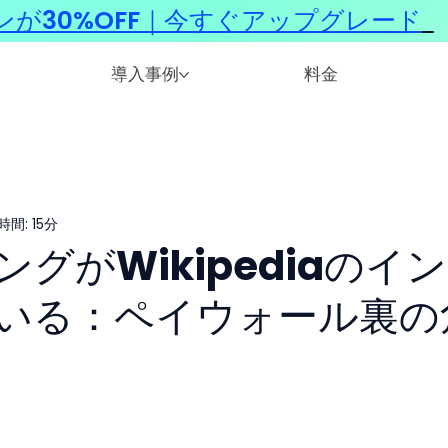
ンが30%OFF｜今すぐアップグレード
​
導入事例
料金
間: 15分
ングがWikipediaのイ
いる：ペイウォール裏の