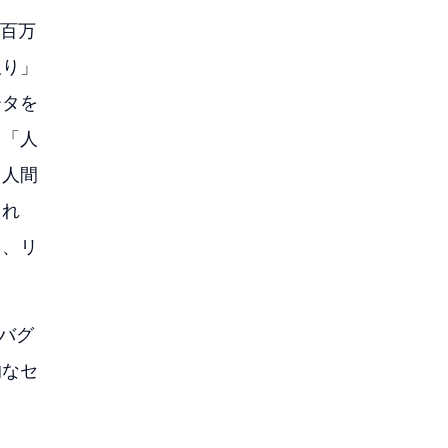
数百万
取り」
ータを
。「人
、人間
これ
り、リ
やバグ
的なセ