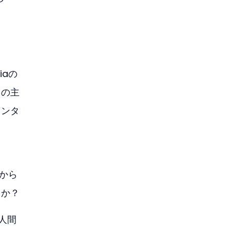
iaの
ての主
インタ
典から
うか？
、人間