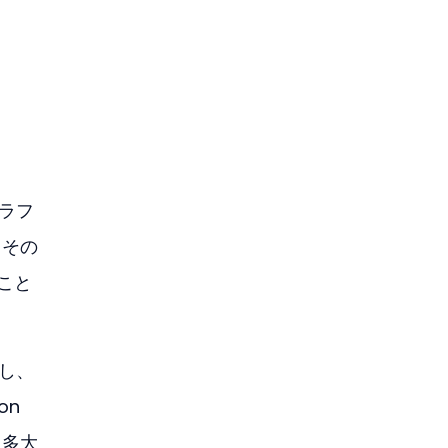
トラフ
、その
こと
し、
on
、多大