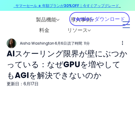
サマーセール ☀️ 年額プランが30%OFF｜今すぐアップグレード
​
remioをダウンロード
製品機能
導入事例
料金
リソース
Aisha Washington
6月6日
読了時間: 11分
AIスケーリング限界が壁にぶつか
っている：なぜGPUを増やして
もAGIを解決できないのか
更新日：
6月17日