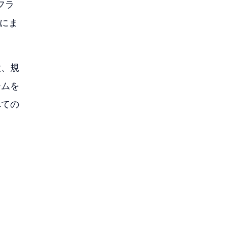
フラ
にま
設、規
ームを
べての