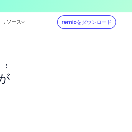
リソース
remioをダウンロード
が