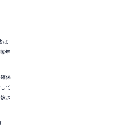
者は
で毎年
に確保
対して
転嫁さ
f 