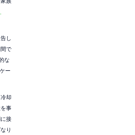
む家族
 
報告し
期間で
的な
ケー
。冷却
大を事
網に接
ばなり