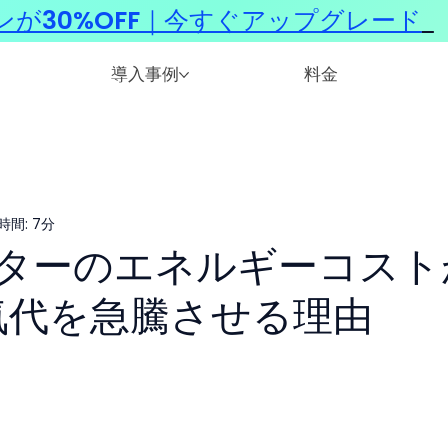
ンが30%OFF｜今すぐアップグレード
​
導入事例
料金
時間: 7分
ンターのエネルギーコスト
電気代を急騰させる理由