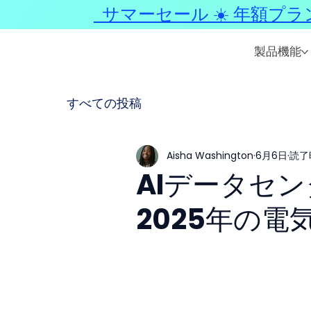
サマーセール ☀️ 年額プラ
製品機能
すべての投稿
Aisha Washington
6月6日
読了
AIデータセ
2025年の