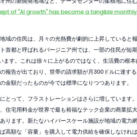
オ州の新開発地域など、データセンターの集積地に住
ept of "AI growth" has become a tangible monthly
地域の住民は、月々の光熱費が劇的に上昇していると
ト首都と呼ばれるバージニア州では、一部の住民が短
います。これは徐々に上がるのではなく、生活費の根本
の報告が出ており、世帯の請求額が月300ドルに達する
の金額だったものが今では標準になりつつあります。
にとって、フラストレーションはさらに増しています
、住宅用料金が世界で最も裕福なテック企業の商業拡
あります。新たなハイパースケール施設が地域の電力
ば高額な「容量」を購入して電力供給を確保しなけれ