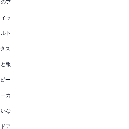
日のア
ティッ
ォルト
トタス
いと報
コピー
ローカ
ていな
ウドア