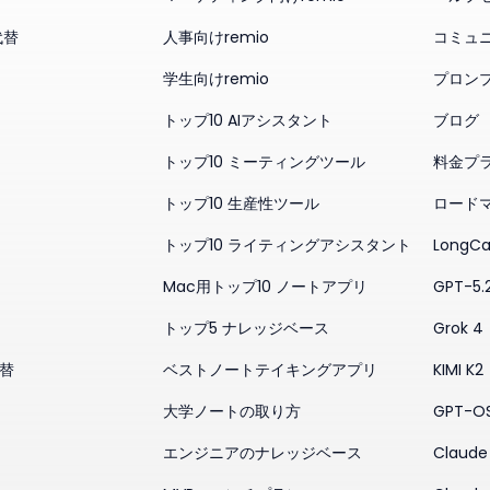
代替
人事向けremio
コミュ
学生向けremio
プロン
トップ10 AIアシスタント
ブログ
トップ10 ミーティングツール
料金プ
トップ10 生産性ツール
ロード
トップ10 ライティングアシスタント
LongCa
Mac用トップ10 ノートアプリ
GPT-5.
トップ5 ナレッジベース
Grok 4
代替
ベストノートテイキングアプリ
KIMI K2
大学ノートの取り方
GPT-O
エンジニアのナレッジベース
Claude 