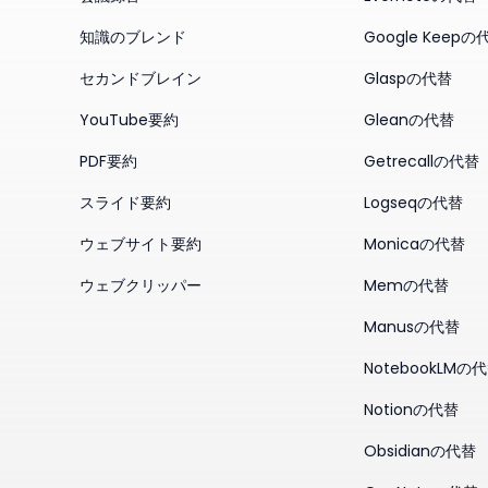
知識のブレンド
Google Keepの
セカンドブレイン
Glaspの代替
YouTube要約
Gleanの代替
PDF要約
Getrecallの代替
スライド要約
Logseqの代替
ウェブサイト要約
Monicaの代替
ウェブクリッパー
Memの代替
Manusの代替
NotebookLMの
Notionの代替
Obsidianの代替