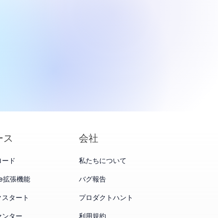
otics、IPO価
。
に設定、評価額
ース
会社
ロード
私たちについて
me拡張機能
バグ報告
クスタート
プロダクトハント
センター
利用規約