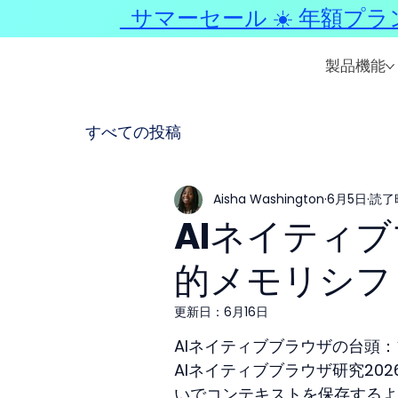
サマーセール ☀️ 年額プラ
製品機能
すべての投稿
Aisha Washington
6月5日
読了時
AIネイティブ
的メモリシフ
更新日：
6月16日
AIネイティブブラウザの台頭
AIネイティブブラウザ研究2
いでコンテキストを保存するよ