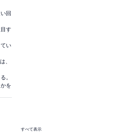
速い回
注目す
してい
トは、
きる。
うかを
すべて表示