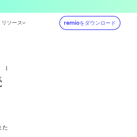
リソース
remioをダウンロード
続
また
る。