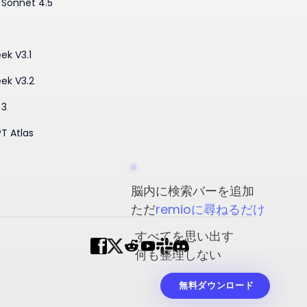
 Sonnet 4.5
3
ek V3.1
ek V3.2
 3
T Atlas
脳内に検索バーを追加
ただ
remioに尋ねるだけ
すべてを思い出す
何も整理しない
無料ダウンロード