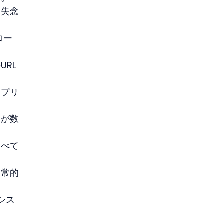
に失念
ロー
RL
アプリ
ーが数
すべて
日常的
シス