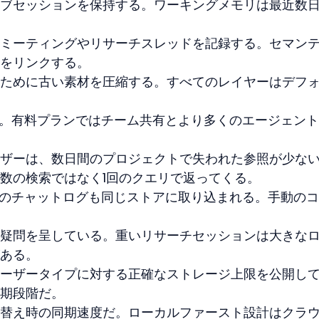
ブセッションを保持する。ワーキングメモリは最近数
ミーティングやリサーチスレッドを記録する。セマン
をリンクする。
ために古い素材を圧縮する。すべてのレイヤーはデフ
する。有料プランではチーム共有とより多くのエージェン
ザーは、数日間のプロジェクトで失われた参照が少な
数の検索ではなく1回のクエリで返ってくる。
らのチャットログも同じストアに取り込まれる。手動の
疑問を呈している。重いリサーチセッションは大きな
ある。
ーザータイプに対する正確なストレージ上限を公開し
期段階だ。
替え時の同期速度だ。ローカルファースト設計はクラ