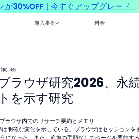
ンが30%OFF｜今すぐアップグレード
​
導入事例
料金
間: 3分
ブラウザ研究2026、永
トを示す研究
：ブラウザ内でのリサーチ要約とメモリ
026は明確な変化を示している。ブラウザはセッションを
うになった。また、追加の手順なしでページを要約す