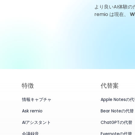
より良いAI体験の
GigaDeviceテクノロジーニ
remio は現在、
W
ュース：チップサイクルが確
信を試すなか、葛衛東氏が株
式を買い増し
特徴
代替案
情報キャプチャ
Apple Notesの
Ask remio
Bear Noteの代替
AIアシスタント
ChatGPTの代替
会議録音
Evernoteの代替