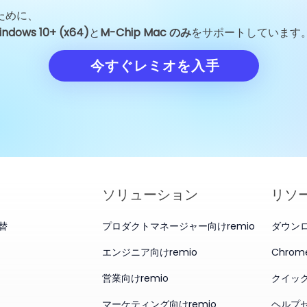
ために、
GoogleのJeff Dean退社：
Unitree Rob
indows 10+ (x64)
と
M-Chip Mac のみ
をサポートしています
一人のエンジニアの離脱がAI
格を150.8元
業界を揺るがした理由
の試金石に
今すぐレミオを入手
ソリューション
リソ
代替
プロダクトマネージャー向けremio
ダウン
エンジニア向けremio
Chro
営業向けremio
クイッ
マーケティング向けremio
ヘルプ