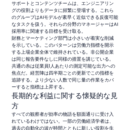
サポートとコンテンツチームは、エンジニアリン
グの役割よりもデータに頻繁に登場する。これら
のグループはAIモデルが素早く近似できる反復可能
なタスクを扱う。それらの分野のマネージャーはAI
採用率に関連する目標を受け取る。
財務とマーケティング部門は小さいが着実な削減
を示している。このパターンは労働力指標を開示
する上場企業全体で維持されている。非公開企業
は同じ報告要件なしに同様の措置を講じている。
共通の糸は従業員1人あたりの測定可能な出力への
焦点だ。経営陣は四半期ごとの更新でこの指標を
追跡する。より少ない人数で同じ量の作業をカバ
ーすると指標は上昇する。
長期的な利益に関する懐疑的な見
方
すべての観察者が効率の物語を額面通りに受け入
れているわけではない。一部の労働経済学者は、
過去の自動化の波が時間とともに新しい役割を生