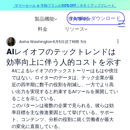
サマーセール ☀️ 年額プランが30%OFF｜今すぐアップグレード
​
remioをダウンロード
製品機能
導入事例
料金
リソース
Aisha Washington
6月5日
読了時間: 5分
AIレイオフのテックトレンドは
効率向上に伴う人的コストを示す
AIによるレイオフのテックストーリーはもはや傍注
ではない。ロイターのデータは、テック企業が最
近の四半期に数千の役割を削減し、一方でより高
い出力を実現すると約束するAIツールを展開してい
ることを示している。
このパターンは複数の企業で見られる。彼らは効
率目標を主な推進要因として挙げている。サポー
ト、コンテンツ、分析の役割に就く労働者が最大
の変化に直面している。