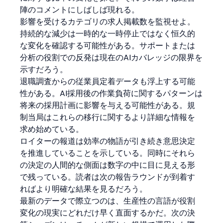
陣のコメントにしばしば現れる。
影響を受けるカテゴリの求人掲載数を監視せよ。
持続的な減少は一時的な一時停止ではなく恒久的
な変化を確認する可能性がある。サポートまたは
分析の役割での反発は現在のAIカバレッジの限界を
示すだろう。
退職調査からの従業員定着データも浮上する可能
性がある。AI採用後の作業負荷に関するパターンは
将来の採用計画に影響を与える可能性がある。規
制当局はこれらの移行に関するより詳細な情報を
求め始めている。
ロイターの報道は効率の物語が引き続き意思決定
を推進していることを示している。同時にそれら
の決定の人間的な側面は数字の中に目に見える形
で残っている。読者は次の報告ラウンドが到着す
ればより明確な結果を見るだろう。
最新のデータで際立つのは、生産性の言語が役割
変化の現実にどれだけ早く直面するかだ。次の決