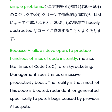
simple problems.
シニア開発者が書けば30〜50行
のロジックで済むクリーンで効率的な関数が、LLM
によって生成されると、200行もの複雑で heavily 
abstracted なコードに膨張することがよくありま
す。
Because AI allows developers to produce 
hundreds of lines of code instantly, 
metrics 
like "Lines of Code (LoC)" are skyrocketing. 
Management sees this as a massive 
productivity boost. The reality is that much of 
this code is bloated, redundant, or generated 
specifically to patch bugs caused by previous 
AI outputs.