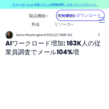
サマーセール ☀️ 年額プランが30%OFF｜今すぐアップグレード
​
remioをダウンロード
製品機能
導入事例
料金
リソース
Aisha Washington
6月6日
読了時間: 8分
AIワークロード増加: 163K人の従
業員調査でメール104%増