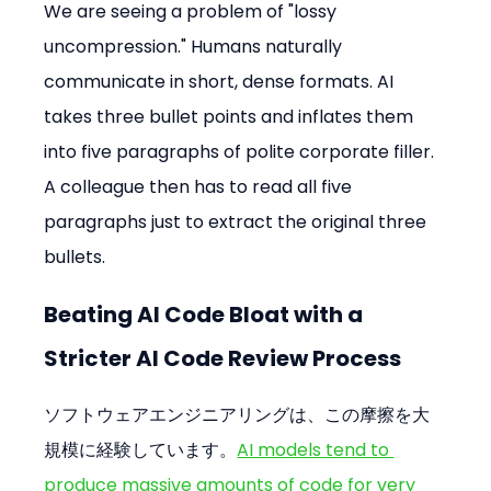
We are seeing a problem of "lossy 
uncompression." Humans naturally 
communicate in short, dense formats. AI 
takes three bullet points and inflates them 
into five paragraphs of polite corporate filler. 
A colleague then has to read all five 
paragraphs just to extract the original three 
bullets.
Beating AI Code Bloat with a 
Stricter AI Code Review Process
ソフトウェアエンジニアリングは、この摩擦を大
規模に経験しています。
AI models tend to 
produce massive amounts of code for very 