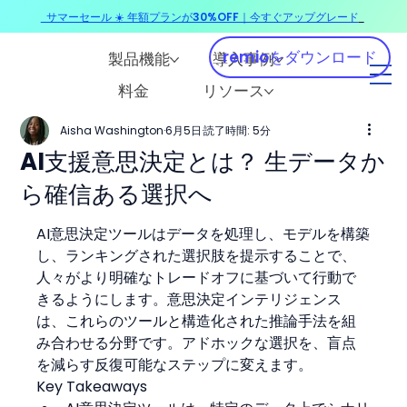
サマーセール ☀️ 年額プランが30%OFF｜今すぐアップグレード
​
remioをダウンロード
製品機能
導入事例
料金
リソース
Aisha Washington
6月5日
読了時間: 5分
AI支援意思決定とは？ 生データか
ら確信ある選択へ
AI意思決定ツールはデータを処理し、モデルを構築
し、ランキングされた選択肢を提示することで、
人々がより明確なトレードオフに基づいて行動で
きるようにします。意思決定インテリジェンス
は、これらのツールと構造化された推論手法を組
み合わせる分野です。アドホックな選択を、盲点
を減らす反復可能なステップに変えます。
Key Takeaways