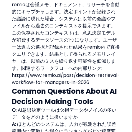
remioは会議メモ、ドキュメント、リサーチを自動
的にキャプチャします。決定ポイントが記録され
た議論に現れた場合、システムは以前の会議やフ
ァイルから過去のコンテキストを提示できます。
この保存されたコンテキストは、意思決定モデル
が消費するデータソースの1つになります。ユーザ
ーは過去の選択と記録された結果をremio内で直接
クエリできます。結果として得られるメモリレイ
ヤーは、以前のミスを繰り返す可能性を低減しま
す。関連するワークフローへの内部リンク: 
https://www.remio.ai/post/decision-retrieval-
workflow-for-managers-in-2026
Common Questions About AI 
Decision Making Tools
Q:
 AI意思決定ツールは欠損データやノイズの多い
データをどのように扱いますか
A:
 ほとんどのシステムは、入力が観測された誤差
範囲内で変動した場合にランキングがどの程度変