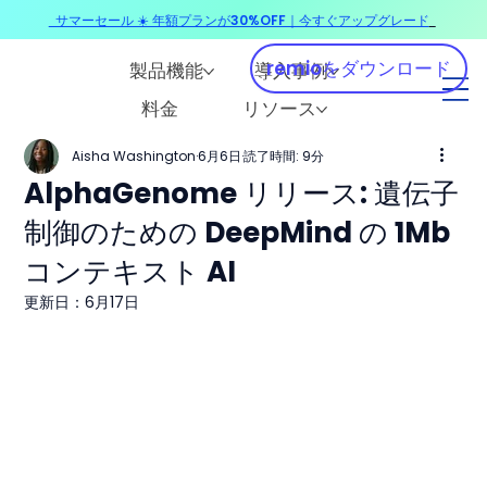
サマーセール ☀️ 年額プランが30%OFF｜今すぐアップグレード
​
remioをダウンロード
製品機能
導入事例
料金
リソース
Aisha Washington
6月6日
読了時間: 9分
AlphaGenome リリース: 遺伝子
制御のための DeepMind の 1Mb
コンテキスト AI
更新日：
6月17日