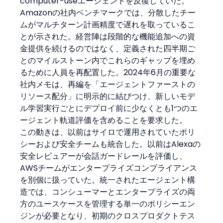
computer-useエージェントを反復していた。
Amazonの社内ベンチマークでは、分散したチー
ムがマルチターン計画精度で遅れを取っているこ
とが示された。経営陣は段階的な機能追加への資
金提供を続けるのではなく、定義された四半期ご
とのマイルストーン内でこれらのギャップを埋め
るために人員を再配置した。2024年6月の重要な
社内メモは、再編を「エージェントファーストの
リソース配分」に明示的に結びつけ、新しいモデ
ル学習実行ごとにデプロイ前に少なくとも1つのエ
ージェント軌道評価を含めることを要求した。
この動きは、以前はサイロで運用されていたポリ
シーおよび安全チームも統合した。以前はAlexaの
安全レビュアーが会話ガードレールを評価し、
AWSチームがエンタープライズコンプライアンス
を別個に扱っていた。統一されたエージェント構
造では、コンシューマーとエンタープライズの両
方のユースケースを管理する単一のポリシーエン
ジンが必要となり、初期のクロスプロダクトテス