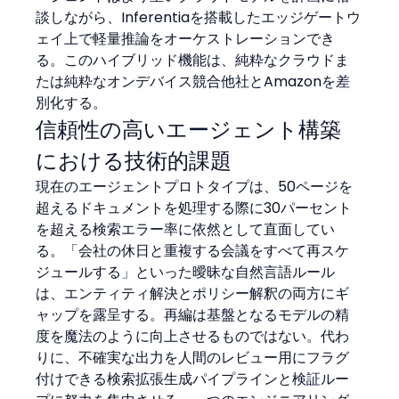
談しながら、Inferentiaを搭載したエッジゲートウ
ェイ上で軽量推論をオーケストレーションでき
る。このハイブリッド機能は、純粋なクラウドま
たは純粋なオンデバイス競合他社とAmazonを差
別化する。
信頼性の高いエージェント構築
における技術的課題
現在のエージェントプロトタイプは、50ページを
超えるドキュメントを処理する際に30パーセント
を超える検索エラー率に依然として直面してい
る。「会社の休日と重複する会議をすべて再スケ
ジュールする」といった曖昧な自然言語ルール
は、エンティティ解決とポリシー解釈の両方にギ
ャップを露呈する。再編は基盤となるモデルの精
度を魔法のように向上させるものではない。代わ
りに、不確実な出力を人間のレビュー用にフラグ
付けできる検索拡張生成パイプラインと検証ルー