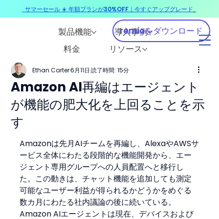
サマーセール ☀️ 年額プランが30%OFF｜今すぐアップグレード
​
remioをダウンロード
製品機能
導入事例
料金
リソース
Ethan Carter
6月11日
読了時間: 15分
Amazon AI再編はエージェント
が機能の肥大化を上回ることを示
す
Amazonは先月AIチームを再編し、AlexaやAWSサ
ービス全体にわたる段階的な機能開発から、エー
ジェント専用グループへの人員配置へと移行し
た。この動きは、チャット機能を追加しても測定
可能なユーザー利益が得られるかどうかをめぐる
数カ月にわたる社内議論の後に続いている。
Amazon AIエージェントは現在、デバイスおよび