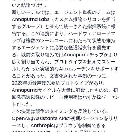
いと結論づけた。
新しいモデルでは、エージェント重視のチームは
Annapurna Labs（カスタム推論シリコンを担当
するグループ）と並んで統一された指揮系統に報
告する。この連携により、ハードウェアロードマ
ップは複数のツールコールにわたって状態を維持
するエージェントに必要な低遅延実行を優先す
る。以前の取り組みではAnnapurnaチップがより
広く割り当てられ、プロトタイプを超えてスケー
ルしなかった実験的なAlexaルーチンをサポートす
ることがあった。文書化された事例の一つに、
2023年の音声優先要約プロトタイプがあり、
Annapurnaサイクルを大量に消費したものの、初
回発売週以降のリピート使用率はわずか12パーセン
トだった。
この決定は競争のタイミングも反映している。
OpenAIはAssistants APIの初期バージョンをリリ
ースし、Anthropicはブラウザを制御できる