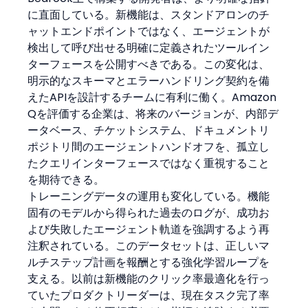
に直面している。新機能は、スタンドアロンのチ
ャットエンドポイントではなく、エージェントが
検出して呼び出せる明確に定義されたツールイン
ターフェースを公開すべきである。この変化は、
明示的なスキーマとエラーハンドリング契約を備
えたAPIを設計するチームに有利に働く。Amazon 
Qを評価する企業は、将来のバージョンが、内部デ
ータベース、チケットシステム、ドキュメントリ
ポジトリ間のエージェントハンドオフを、孤立し
たクエリインターフェースではなく重視すること
を期待できる。
トレーニングデータの運用も変化している。機能
固有のモデルから得られた過去のログが、成功お
よび失敗したエージェント軌道を強調するよう再
注釈されている。このデータセットは、正しいマ
ルチステップ計画を報酬とする強化学習ループを
支える。以前は新機能のクリック率最適化を行っ
ていたプロダクトリーダーは、現在タスク完了率