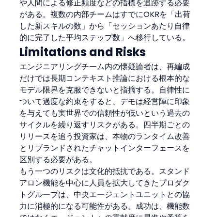
や人間による修正頻度などの指標を追跡する必要
がある。複数の内部チームはすでにOKRを「出荷
した新スキルの数」から「セッションあたり自律
的に完了した平均ステップ数」へ移行している。
Limitations and Risks
エンジニアリングチーム内の懐疑論者は、再編成
だけでは長期コンテキスト推論における根本的な
モデル限界を克服できないと指摘する。自律性に
ついて過度な約束をすると、デモは経営陣に印象
を与えても実世界での信頼性が低いという過去の
サイクルを繰り返すリスクがある。四半期ごとの
リリースを追う投資家は、本物のランタイム改善
とリブランドされたチャットインターフェースを
区別する必要がある。
もう一つのリスクは文化的抵抗である。スタンド
アロン機能を中心に人員を拡大してきたプロダク
トグループは、中央エージェントユニットとの協
力に消極的になる可能性がある。成功は、機能数