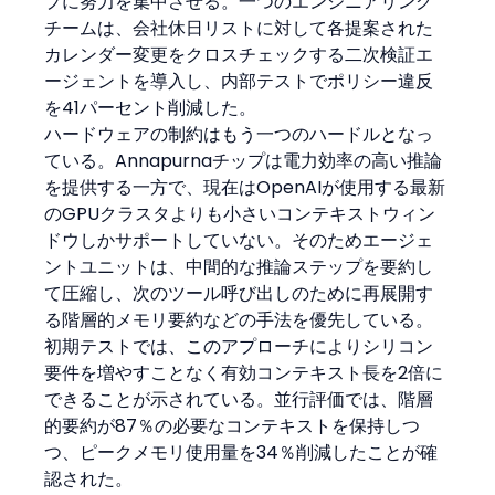
プに努力を集中させる。一つのエンジニアリング
チームは、会社休日リストに対して各提案された
カレンダー変更をクロスチェックする二次検証エ
ージェントを導入し、内部テストでポリシー違反
を41パーセント削減した。
ハードウェアの制約はもう一つのハードルとなっ
ている。Annapurnaチップは電力効率の高い推論
を提供する一方で、現在はOpenAIが使用する最新
のGPUクラスタよりも小さいコンテキストウィン
ドウしかサポートしていない。そのためエージェ
ントユニットは、中間的な推論ステップを要約し
て圧縮し、次のツール呼び出しのために再展開す
る階層的メモリ要約などの手法を優先している。
初期テストでは、このアプローチによりシリコン
要件を増やすことなく有効コンテキスト長を2倍に
できることが示されている。並行評価では、階層
的要約が87％の必要なコンテキストを保持しつ
つ、ピークメモリ使用量を34％削減したことが確
認された。