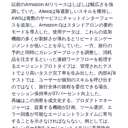
以前のAmazon AIリリースはしばしば幅広さを強
調していた。Alexaは毎週新しいスキルを獲得し、
AWSは複数のサービスにチャットインターフェー
スを追加し、Amazon Qはスタンドアロンの要約
モードを導入した。使用データは、これらの追加
機能の多くが新鮮さが薄れるとリピートエンゲー
ジメントが低いことを示していた。一方、旅行の
予約と同時にカレンダーブロックを調整し、消耗
品を注文するといった連鎖ワークフローを処理す
るエージェントプロトタイプは、管理されたテス
トでより高いタスク完了率を生み出した。内部A/B
テストでは、ユーザーが個別のスキルを呼び出す
のではなく、旅行全体の旅程を委任できる場合、
セッション保持率が37パーセント向上した。
再編はこの洞察を成文化する。プロダクトマネー
ジャーは、提案する機能が計画、ツール選択、エ
ラー回復が可能なエージェントランタイムに寄与
することを示さなければならない。例としては、
カレンダーAPIをエージェントメモリに直接統合