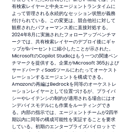
有検索レイヤーと中央エージェントランタイムに
よって管理される永続的なセッション状態が義務
付けられている。この変更は、競合他社に対して
観察されたパフォーマンス差に直接対処する。
2024年8月に実施されたフォローアップベンチマ
ークでは、共有検索レイヤーのデプロイ後にギャ
ップが9パーセントに縮小したことが示された。
MicrosoftのCopilot Studioはもう一つの関連ベン
チマークを提供する。企業がMicrosoft 365および
サードパーティSaaSツールにわたってオーケスト
レーションするエージェントを構成できる。
Amazonの再編はBedrockを同等のオーケストレ
ーションレイヤーとして位置づけるが、プライバ
シーやレイテンシの制約が適用される場合にはオ
ンデバイスモデルにも作業をルーティングでき
る。内部の指示では、エージェントチームが2四半
期以内に同等の構成可能性を実証することを要求
している。初期のエンタープライズパイロットで