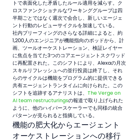
トで表面化した矛盾したルール適用を減らす。ク
ロスファンクショナルなワーキンググループは四
半期ごとではなく週次で会合し、新しいエージェ
ント行動のレビューサイクルを加速している。
社内ブリーフィングのさらなる詳細によると、約
1,200人のエンジニアが機能指向のポッドから、計
画、ツールオーケストレーション、検証レイヤー
に焦点を当てた3つのコアエージェントスクワッド
に再配置された。このシフトにより、Alexaの月次
スキルリフレッシュへの並行投資は終了し、それ
らのサイクルは機能をプログラム的に提供できる
共有エージェントランタイムに向けられた。この
シフトを追跡するアナリストは、
The Verge on 
AI team restructurings
の報道で取り上げられた
ように、他のハイパースケーラーでも同様の統合
パターンが見られると指摘している。
機能の肥大化からエージェント
オーケストレーションへの移行