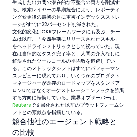
生成した出力間の潜在的な不整合の両方を削減す
る。検索レイヤーの早期統合により、レポーティ
ング変更後の最初の月に重複インデックスストレ
ージがすでに22パーセント削減された。
文化的変化はOKRフレームワークにも及ぶ。チー
ムは以前、「今四半期にリリースされたスキル」
をヘッドラインメトリックとして祝っていた。現
在は自律的なタスク完了率と、人間の介入なしに
解決されたツールコールの平均数を追跡してい
る。このメトリックシフトはすでにパフォーマン
スレビューに現れており、いくつかのプロダクト
マネージャーが既存のロードマップをスタンドア
ロンUIではなくオーケストレーションフックを強調
する方向に転換している。業界オブザーバーは、
Reuters
で文書化された以前のプラットフォームシ
フトとの類似点を指摘している。
競合他社のエージェント戦略と
の比較