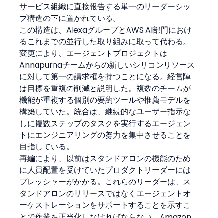
サービス組織に直接報告する単一のリーダーシッ
プ構造の下に置かれている。
この構造は、AlexaグループとAWS AI部門におけ
るこれまでの並行した取り組みに取って代わる。
変更により、エージェントプロジェクトは
Annapurnaチームからの新しいシリコンリソース
に対して第一の請求権を持つことになる。経営陣
は目標を重複の削減と説明した。複数のチームが
機能が重複する個別の要約ツールや推薦モデルを
構築していた。統合は、継続的なユーザー指示な
しに複数ステップのタスクを実行するエージェン
トにエンジニアリングの努力を集中させることを
目指している。
再編により、以前はスタンドアロンの機能のため
に人員配置を受けていたプロダクトリーダーには
プレッシャーがかかる。これらのリーダーは、ス
タンドアロンのリリースではなくエージェントオ
ーケストレーションをサポートすることを示すこ
とで作業を正当化しなければならない。Amazon