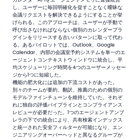
し、ユーザーに毎回明確化を促すことなく曖昧な
会議リクエストを解決できるようにすることが挙
げられる。このアプローチは、ユーザーが手動で
呼び出さなければならない個別のカレンダープラ
グインをリリースする古いパターンに取って代わ
る。あるパイロットでは、Outlook、Google 
Calendar、内部の会議室予約システムを単一のエ
ージェントコンテキストウィンドウに統合し、平
均スケジューリング時間を4つのユーザーメッセー
ジから1つに短縮した。
機能の肥大化には追加の下流コストがあった。
別々のチームが要約、翻訳、推薦のための個別の
モデルファインチューンを維持していた。それぞ
れに独自の評価パイプラインとコンプライアンス
レビューが必要だった。1つのエージェントアンブ
レラの下での統合により、共有検索インデックス
と統一された安全フィルターが可能になり、エン
ジニアリングオーバーヘッドと異なるグループが