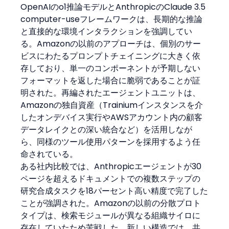
OpenAIのo1推論モデルとAnthropicのClaude 3.5 
computer-useフレームワークは、長期的な推論
と直接的な環境インタラクションを強調してい
る。Amazonの以前のアプローチは、個別のサー
ビスにわたるプロンプトチェイニングに大きく依
存しており、単一のコンポーネントが予期しない
フォーマットを返した場合に脆弱であることが証
明された。再編されたエージェントユニットは、
Amazonの独自資産（Trainiumインスタンスを介
したオンデバイス実行やAWSアカウント内の顧客
データレイクとの深い統合など）を活用しなが
ら、同様のツール使用パターンを採用するよう任
命されている。
ある社内比較では、Anthropicエージェントが30
ページを超えるドキュメントでの複数ステップの
研究合成タスクを18パーセント高い精度で完了した
ことが強調された。Amazonの以前の分散プロト
タイプは、検索モジュールが異なる組織サイロに
存在していたため苦戦した。新しい構造では、共