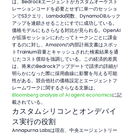
は、Bedrockエージェントがカスタムオーケスト
レーションコードを必要とせずに単一のセッショ
ンでS3クエリ、Lambda関数、DynamoDBルック
アップを連鎖させることにすでに成功している。
価格モデルにもさらなる対比が見られる。OpenAI
が拡張セッションにわたってトークンごとに課金
するのに対し、Amazonの内部計画文書はスポッ
トTrainium容量とキャッシュされた検索結果を通
じたコスト償却を強調している。この経済的差異
は、将来のBedrockアップデートで請求の詳細が
明らかになった際に採用曲線に影響を与える可能
性がある。競合他社の価格設定とエージェントフ
レームワークに関するさらなる文脈は、
Bloomberg analysis of AI agent economics
に記
載されている。
カスタムシリコンとオンデバイ
ス実行の役割
Annapurna Labsは現在、中央エージェントリー