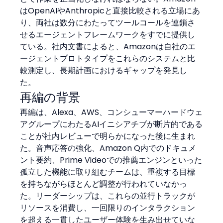
はOpenAIやAnthropicと直接比較される立場にあ
り、両社は数分にわたってツールコールを連鎖さ
せるエージェントフレームワークをすでに提供し
ている。社内文書によると、Amazonは自社のエ
ージェントプロトタイプをこれらのシステムと比
較測定し、長期計画におけるギャップを発見し
た。
再編の背景
再編は、Alexa、AWS、コンシューマーハードウェ
アグループにわたるAIイニシアチブが断片的である
ことが社内レビューで明らかになった後に生まれ
た。音声応答の強化、Amazon Q内でのドキュメ
ント要約、Prime Videoでの推薦エンジンといった
孤立した機能に取り組むチームは、重複する目標
を持ちながらほとんど調整が行われていなかっ
た。リーダーシップは、これらの並行トラックが
リソースを消費し、一回限りのインタラクション
を超える一貫したユーザー体験を生み出せていな