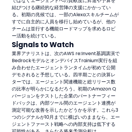
ではなくエージェントへの貢献度に昇進や予算を
結びつける継続的な経営陣の支援にかかってい
る。初期の兆候では、一部のAlexaスキルチームが
すでに自主的に人員を移行し始めているが、他の
チームは並行する機能ロードマップを求めるロビ
ー活動を続けている。
Signals to Watch
業界アナリストは、次のAWS re:Invent基調講演で
BedrockモデルとオンデバイスTrainium実行を組
み合わせたエージェントランタイムが初めて公開
デモされると予想している。四半期ごとの決算レ
ターでは、エージェント関連機能と総リリース数
の比率が明らかになるだろう。初期のAmazon Q
バージョンをテストした企業のパートナーフィー
ドバックは、内部ツール間のエージェント連携が
測定可能な改善を示したかどうかを示す。これら3
つのシグナルが10月までに横ばいのままなら、エー
ジェントファースト戦略への内部支持は低下する
可能性がある。さらなる将来予測分析は