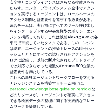
安全性とコンプライアンスはさらなる複雑さをも
たらす。エンタープライズシステム全体でアクシ
ョンを実行するエージェントは、ロールベースの
アクセス制御と監査要件を遵守する必要がある。
統合チームは、実行前にすべてのツール呼び出し
をインターセプトする中央集権型のポリシーエン
ジンを構築しており、これは以前AlexaとAWSの各
部門で重複していたタスクである。このエンジン
は現在、エージェントの推論トレースの暗号化ハ
ッシュとともにすべての試行されたアクションを
ログに記録し、以前の断片化されたプロトタイプ
では対応できなかった複数のFortune 500企業の
監査要件を満たしている。
これらの新興エージェントワークフローを支える
ナレッジシステムを構築するチーム向けに、
personal knowledge base guide on remio.ai
な
どのリソースが、エージェントが確実にアクセス
できる検索データの整理に関する実践的なフレー
ムワークを提供している。