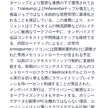
ダーシップとより緊密な連携の下で運用されてお
り、TrainiumおよびInferentiaチップが孤立した
推論ジョブではなく永続的な状態管理に最適化さ
れることを保証している。この連携により、エー
ジェントはリアルタイムの物流調整などのレイテ
ンシに敏感なワークフロー中に、オンデバイスで
会話コンテキストと中間推論ステップを維持でき
る。内部ロードマップによると、次世代
Annapurnaシリコンには階層的要約向けに調整さ
れた専用メモリコントローラーが含まれる予定
で、以前のコンテキストウィンドウ制約に直接対
処する。初期のシリコンテストでは、これらのコ
ントローラーがクラウドBedrockモデルとローカ
ル実行を切り替える際にラウンドトリップレイテ
ンシを19パーセント削減することが実証された。
オンデバイス実行は、プライバシーに敏感なエン
タープライズシナリオもサポートする。ポリシー
でデータが顧客VPCを離れてはならない場合、エ
ージェントはより重いクラウドモデルを計画に相